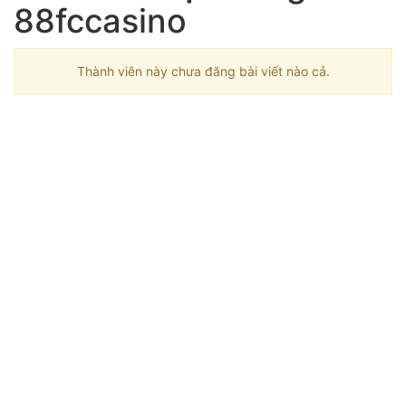
88fccasino
Thành viên này chưa đăng bài viết nào cả.