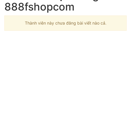
888fshopcom
Thành viên này chưa đăng bài viết nào cả.