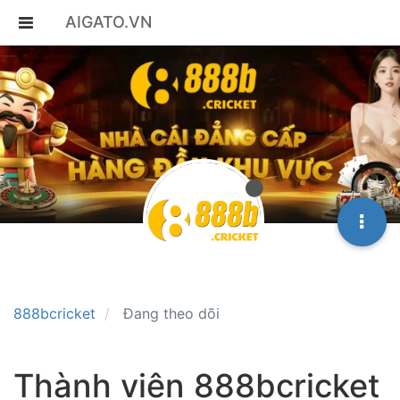
AIGATO.VN
888bcricket
Đang theo dõi
Thành viên 888bcricket