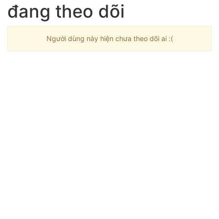
đang theo dõi
Người dùng này hiện chưa theo dõi ai :(