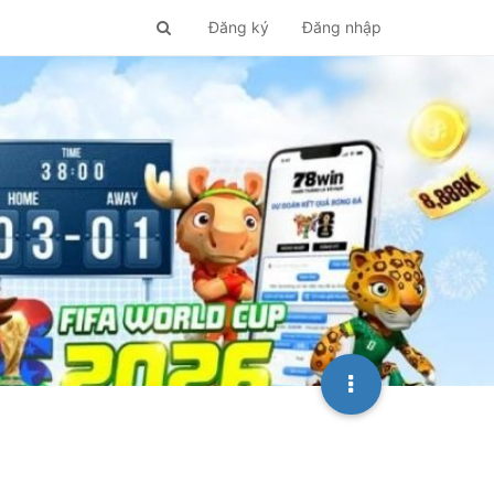
Đăng ký
Đăng nhập