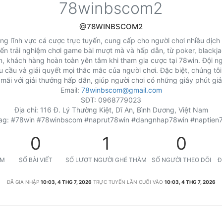
78winbscom2
@78WINBSCOM2
ng lĩnh vực cá cược trực tuyến, cung cấp cho người chơi nhiều dịch 
n trải nghiệm chơi game bài mượt mà và hấp dẫn, từ poker, blackjack
ến, khách hàng hoàn toàn yên tâm khi tham gia cược tại 78win. Đội n
 cầu và giải quyết mọi thắc mắc của người chơi. Đặc biệt, chúng t
 mãi với giải thưởng hấp dẫn, giúp người chơi có những giây phút giải 
Email:
78winbscom@gmail.com
SĐT: 0968779023
Địa chỉ: 116 Đ. Lý Thường Kiệt, Dĩ An, Bình Dương, Việt Nam
ag: #78win #78winbscom #naprut78win #dangnhap78win #naptien
0
1
0
ỆM
SỐ BÀI VIẾT
SỐ LƯỢT NGƯỜI GHÉ THĂM
SỐ NGƯỜI THEO DÕI
Đ
ĐÃ GIA NHẬP
10:03, 4 THG 7, 2026
TRỰC TUYẾN LẦN CUỐI VÀO
10:03, 4 THG 7, 2026