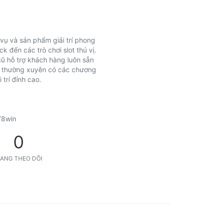
vụ và sản phẩm giải trí phong
 đến các trò chơi slot thú vị.
gũ hỗ trợ khách hàng luôn sẵn
ôi thường xuyên có các chương
trí đỉnh cao.
78win
0
ANG THEO DÕI