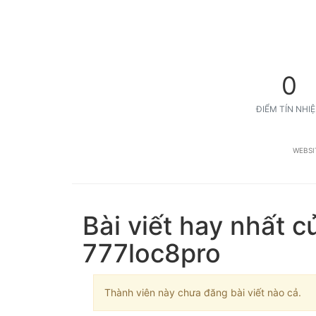
0
ĐIỂM TÍN NHI
WEBSI
Bài viết hay nhất c
777loc8pro
Thành viên này chưa đăng bài viết nào cả.