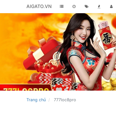
AIGATO.VN
Trang chủ
777loc8pro