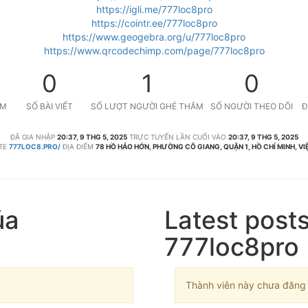
https://igli.me/777loc8pro
https://cointr.ee/777loc8pro
https://www.geogebra.org/u/777loc8pro
https://www.qrcodechimp.com/page/777loc8pro
0
1
0
ỆM
SỐ BÀI VIẾT
SỐ LƯỢT NGƯỜI GHÉ THĂM
SỐ NGƯỜI THEO DÕI
Đ
ĐÃ GIA NHẬP
20:37, 9 THG 5, 2025
TRỰC TUYẾN LẦN CUỐI VÀO
20:37, 9 THG 5, 2025
TE
777LOC8.PRO/
ĐỊA ĐIỂM
78 HỒ HẢO HỚN, PHƯỜNG CÔ GIANG, QUẬN 1, HỒ CHÍ MINH, VI
ủa
Latest post
777loc8pro
Thành viên này chưa đăng b