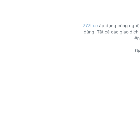
777Loc
áp dụng công nghệ b
dùng. Tất cả các giao dịch 
#n
Đị