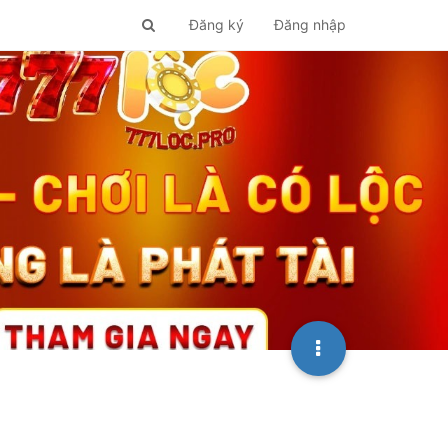
Đăng ký
Đăng nhập