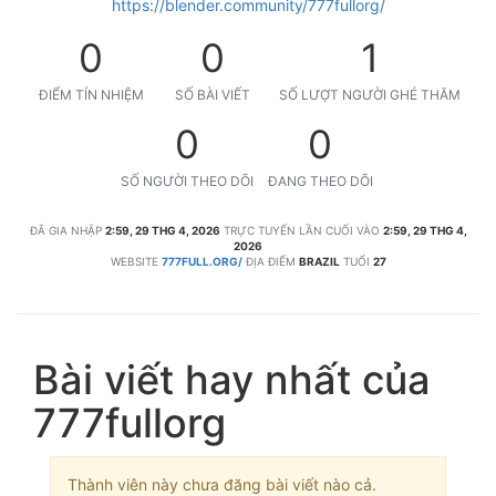
https://blender.community/777fullorg/
0
0
1
ĐIỂM TÍN NHIỆM
SỐ BÀI VIẾT
SỐ LƯỢT NGƯỜI GHÉ THĂM
0
0
SỐ NGƯỜI THEO DÕI
ĐANG THEO DÕI
ĐÃ GIA NHẬP
2:59, 29 THG 4, 2026
TRỰC TUYẾN LẦN CUỐI VÀO
2:59, 29 THG 4,
2026
WEBSITE
777FULL.ORG/
ĐỊA ĐIỂM
BRAZIL
TUỔI
27
Bài viết hay nhất của
777fullorg
Thành viên này chưa đăng bài viết nào cả.