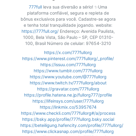
777full
leva sua diversão a sério! ✨Uma
plataforma confiável, segura e repleta de
bônus exclusivos para você. Cadastre-se agora
e tenha total tranquilidade jogando. website:
https://777full.org/
Endereço: Avenida Paulista,
1000, Bela Vista, São Paulo – SP, CEP 01310-
100, Brasil Número de celular: 97654-3210
https://x.com/777fullorg
https://www.pinterest.com/777fullorg/_profile/
https://issuu.com/777fullorg
https://www.tumblr.com/777fullorg
https://www.youtube.com/@777fullorg
https://www.twitch.tv/777fullorg/about
https://gravatar.com/777fullorg
https://profile.hatena.ne.jp/fullorg777/profile
https://lifeinsys.com/user/777fullorg
https://linkmix.co/53957674
https://www.checkli.com/777fullorg#/a/process
https://bsky.app/profile/777fullorg.bsky.social
https://beteiligung.hafencity.com/profile/777fullorg/
https://www.clickasnap.com/profile/777fullorg