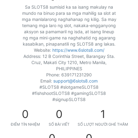
Sa SLOTS8 sumisid ka sa isang makulay na
mundo na binuo para sa mga mahilig sa slot at
mga manlalarong naghahanap ng kilig. Sa may
temang mga laro ng slot, nakaka-engganyong
aksyon sa pamamaril ng isda, at isang lineup
ng mga mini-game na naghahatid ng agarang
kasabikan, pinapanatili ng SLOTS8 ang lakas.
Website:
https://www.6slots8.com/
Address: 12 B Corinthia Street, Barangay Sta.
Cruz, Makati City 1210, Metro Manila,
PHILIPPINES
Phone: 639171231290
Email:
support@6slots8.com
#SLOTS8 #slotgameSLOTS8
#fishshootSLOTS8 #gamingSLOTS8
#signupSLOTS8
0
0
1
ĐIỂM TÍN NHIỆM
SỐ BÀI VIẾT
SỐ LƯỢT NGƯỜI GHÉ THĂM