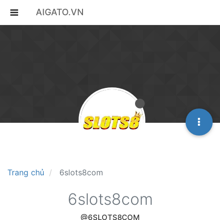
AIGATO.VN
Trang chủ
6slots8com
6slots8com
@6SLOTS8COM