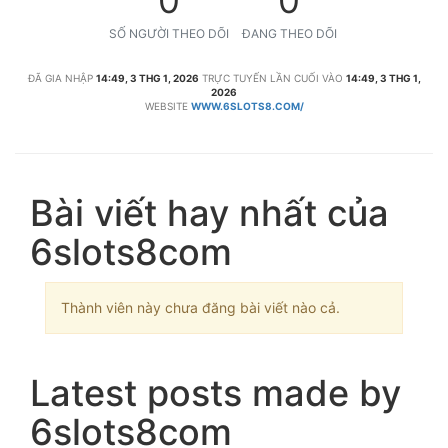
0
0
SỐ NGƯỜI THEO DÕI
ĐANG THEO DÕI
ĐÃ GIA NHẬP
14:49, 3 THG 1, 2026
TRỰC TUYẾN LẦN CUỐI VÀO
14:49, 3 THG 1,
2026
WEBSITE
WWW.6SLOTS8.COM/
Bài viết hay nhất của
6slots8com
Thành viên này chưa đăng bài viết nào cả.
Latest posts made by
6slots8com