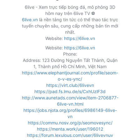
6live - Xem trực tiếp bóng đá, mô phỏng 3D
hôm nay trên 6live TV ⚽
6live.vn
là nền tảng tin tức có thể thao tác trực
tuyến chuyên sâu, cung cấp những bản tin mới
nhất.
Website:
https://6live.vn
Website:
https://6live.vn
Phone:
Address: 123 Đường Nguyễn Tất Thành, Quận
1, Thành phố Hồ Chí Minh, Việt Nam
https://www.elephantjournal.com/profile/seom-
o-v-es-ync/
https://virt.club/6livevn
https://pad.fs.lmu.de/s/CxhUzlF3d
http://www.aunetads.com/view/item-2706877-
6live-vn.html
https://jobs.njota.org/profiles/6986149-6live-
vn
https://commu.nosv.org/p/seomovesync/
https://menta.work/user/196012
https://forum.lexulous.com/user/6livevnuv