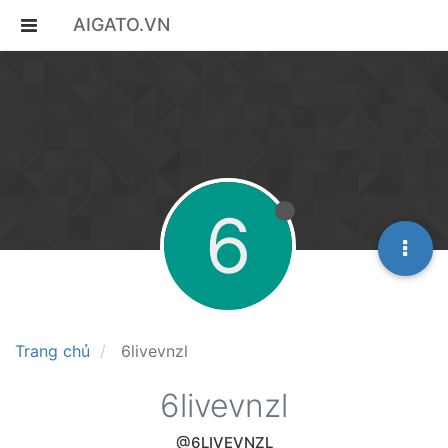
AIGATO.VN
6
Trang chủ
6livevnzl
6livevnzl
@6LIVEVNZL