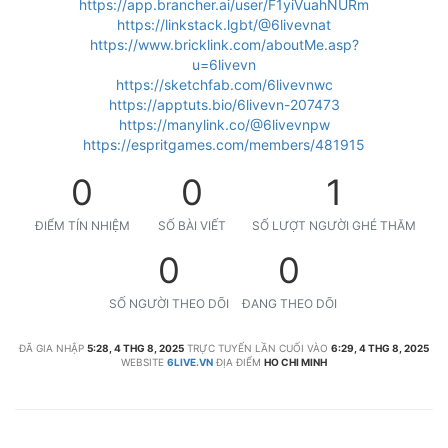
https://app.brancher.ai/user/F1yiVuahNURm
https://linkstack.lgbt/@6livevnat
https://www.bricklink.com/aboutMe.asp?
u=6livevn
https://sketchfab.com/6livevnwc
https://apptuts.bio/6livevn-207473
https://manylink.co/@6livevnpw
https://espritgames.com/members/481915
0
0
1
ĐIỂM TÍN NHIỆM
SỐ BÀI VIẾT
SỐ LƯỢT NGƯỜI GHÉ THĂM
0
0
SỐ NGƯỜI THEO DÕI
ĐANG THEO DÕI
ĐÃ GIA NHẬP
5:28, 4 THG 8, 2025
TRỰC TUYẾN LẦN CUỐI VÀO
6:29, 4 THG 8, 2025
WEBSITE
6LIVE.VN
ĐỊA ĐIỂM
HO CHI MINH