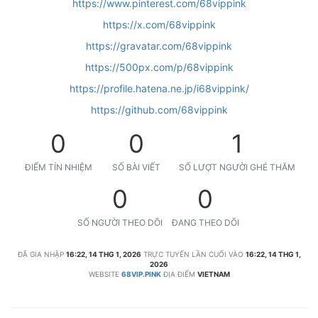
https://www.pinterest.com/68vippink
https://x.com/68vippink
https://gravatar.com/68vippink
https://500px.com/p/68vippink
https://profile.hatena.ne.jp/i68vippink/
https://github.com/68vippink
0
0
1
ĐIỂM TÍN NHIỆM
SỐ BÀI VIẾT
SỐ LƯỢT NGƯỜI GHÉ THĂM
0
0
SỐ NGƯỜI THEO DÕI
ĐANG THEO DÕI
ĐÃ GIA NHẬP
16:22, 14 THG 1, 2026
TRỰC TUYẾN LẦN CUỐI VÀO
16:22, 14 THG 1,
2026
WEBSITE
68VIP.PINK
ĐỊA ĐIỂM
VIETNAM