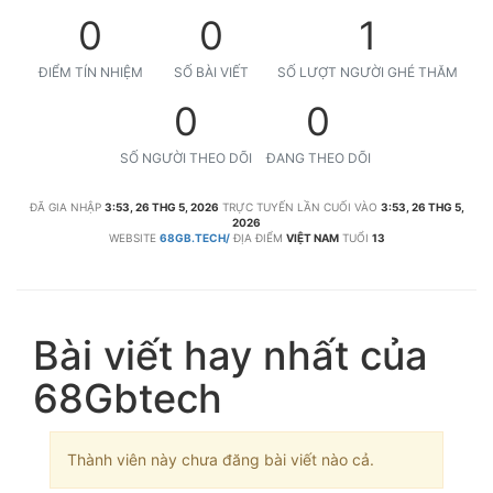
0
0
1
ĐIỂM TÍN NHIỆM
SỐ BÀI VIẾT
SỐ LƯỢT NGƯỜI GHÉ THĂM
0
0
SỐ NGƯỜI THEO DÕI
ĐANG THEO DÕI
ĐÃ GIA NHẬP
3:53, 26 THG 5, 2026
TRỰC TUYẾN LẦN CUỐI VÀO
3:53, 26 THG 5,
2026
WEBSITE
68GB.TECH/
ĐỊA ĐIỂM
VIỆT NAM
TUỔI
13
Bài viết hay nhất của
68Gbtech
Thành viên này chưa đăng bài viết nào cả.