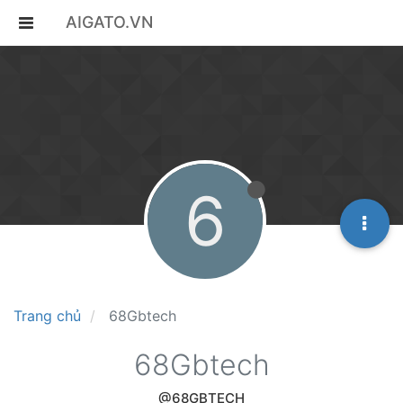
AIGATO.VN
6
Trang chủ
68Gbtech
68Gbtech
@68GBTECH