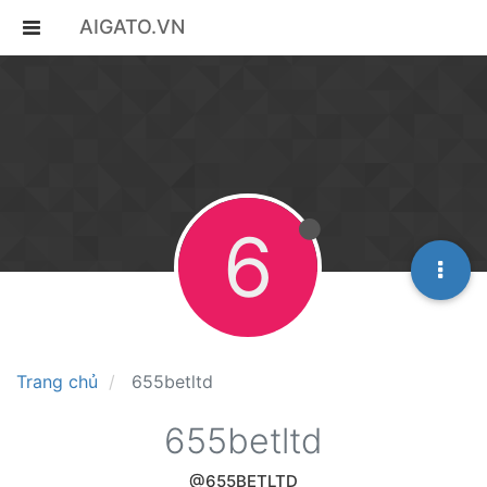
AIGATO.VN
6
Trang chủ
655betltd
655betltd
@655BETLTD