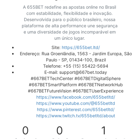
A 655BET redefine as apostas online no Brasil
com estabilidade, flexibilidade e inovação.
Desenvolvida para o público brasileiro, nossa
plataforma de alta performance une segurança
e uma diversidade de jogos incomparável em
um único lugar.
Site:
https://655bet.ltd/
Endereço: Rua Groenlândia, 1563 - Jardim Europa, São
Paulo - SP, 01434-100, Brazil
Telefone: +55 (15) 55422-5694
E-mail: support@667bet.today
#667BETTechCenter #667BETDigitalSphere
#667BETSmartPlatform #667BETNetworkHub
#667BETFutureVision #667BETUserExperience
https://www.facebook.com/655betltd/
https://www.youtube.com/@655betltd
https://www.pinterest.com/655betltd/
https://www.twitch.tv/655betltd/about
0
0
1