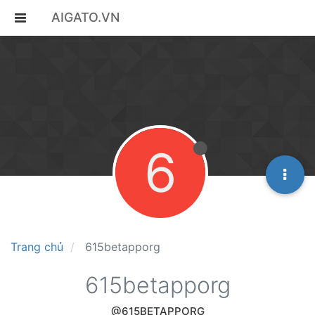
AIGATO.VN
6
Trang chủ
615betapporg
615betapporg
@615BETAPPORG