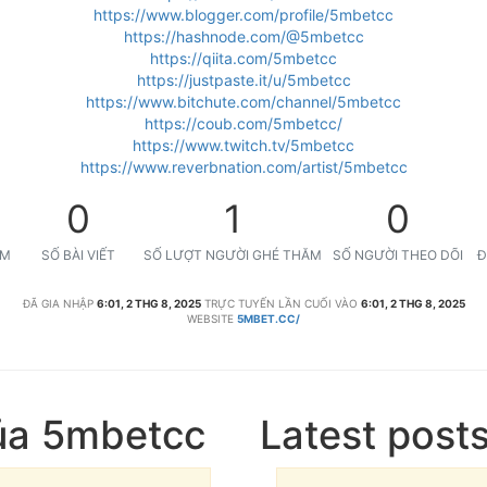
https://www.blogger.com/profile/5mbetcc
https://hashnode.com/@5mbetcc
https://qiita.com/5mbetcc
https://justpaste.it/u/5mbetcc
https://www.bitchute.com/channel/5mbetcc
https://coub.com/5mbetcc/
https://www.twitch.tv/5mbetcc
https://www.reverbnation.com/artist/5mbetcc
0
1
0
ỆM
SỐ BÀI VIẾT
SỐ LƯỢT NGƯỜI GHÉ THĂM
SỐ NGƯỜI THEO DÕI
Đ
ĐÃ GIA NHẬP
6:01, 2 THG 8, 2025
TRỰC TUYẾN LẦN CUỐI VÀO
6:01, 2 THG 8, 2025
WEBSITE
5MBET.CC/
của 5mbetcc
Latest post