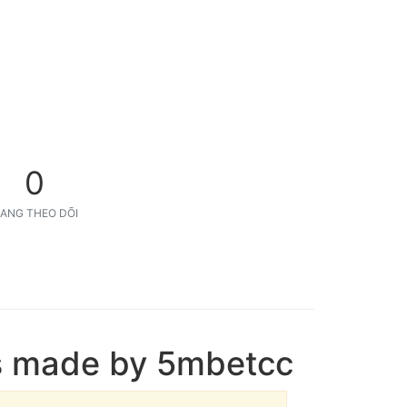
0
ANG THEO DÕI
s made by 5mbetcc