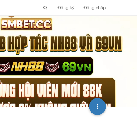
Đăng ký
Đăng nhập