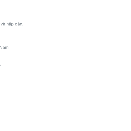
 và hấp dẫn.
t Nam
o