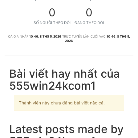
0
0
SỐ NGƯỜI THEO DÕI
ĐANG THEO DÕI
ĐÃ GIA NHẬP
10:46, 8 THG 5, 2026
TRỰC TUYẾN LẦN CUỐI VÀO
10:46, 8 THG 5,
2026
Bài viết hay nhất của
555win24kcom1
Thành viên này chưa đăng bài viết nào cả.
Latest posts made by