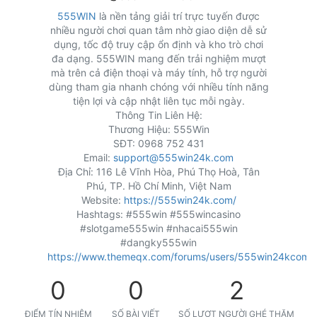
555WIN
là nền tảng giải trí trực tuyến được
nhiều người chơi quan tâm nhờ giao diện dễ sử
dụng, tốc độ truy cập ổn định và kho trò chơi
đa dạng. 555WIN mang đến trải nghiệm mượt
mà trên cả điện thoại và máy tính, hỗ trợ người
dùng tham gia nhanh chóng với nhiều tính năng
tiện lợi và cập nhật liên tục mỗi ngày.
Thông Tin Liên Hệ:
Thương Hiệu: 555Win
SĐT: 0968 752 431
Email:
support@555win24k.com
Địa Chỉ: 116 Lê Vĩnh Hòa, Phú Thọ Hoà, Tân
Phú, TP. Hồ Chí Minh, Việt Nam
Website:
https://555win24k.com/
Hashtags: #555win #555wincasino
#slotgame555win #nhacai555win
#dangky555win
https://www.themeqx.com/forums/users/555win24kcom1
0
0
2
ĐIỂM TÍN NHIỆM
SỐ BÀI VIẾT
SỐ LƯỢT NGƯỜI GHÉ THĂM