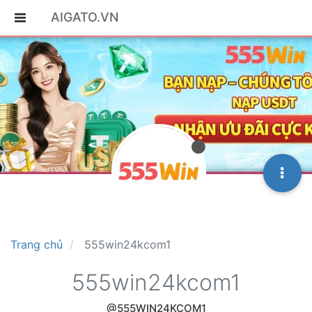
AIGATO.VN
Trang chủ
555win24kcom1
555win24kcom1
@555WIN24KCOM1