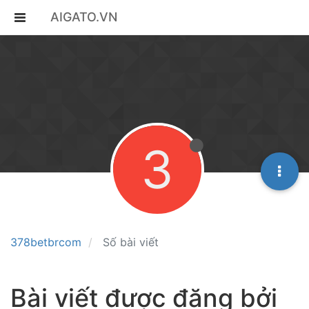
AIGATO.VN
3
378betbrcom
Số bài viết
Bài viết được đăng bởi