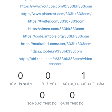
https://www.youtube.com/@333bk333com
https://www.pinterest.com/333bk333com/
https://twitter.com/333bk333com
https://vimeo.com/333bk333com
https://code.antopie.org/333bk333com
https://matkafasi.com/user/333bk333com
https://tooter.in/333bk333com
https://phijkchu.com/a/333bk333com/video-
channels
0
0
1
ĐIỂM TÍN NHIỆM
SỐ BÀI VIẾT
SỐ LƯỢT NGƯỜI GHÉ THĂM
0
0
SỐ NGƯỜI THEO DÕI
ĐANG THEO DÕI