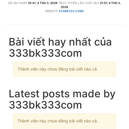
ĐÃ GIA NHẬP
18:41, 4 THG 3, 2026
TRỰC TUYẾN LẦN CUỐI VÀO
21:57, 4 THG 3,
2026
WEBSITE
333BK333.COM/
Bài viết hay nhất của
333bk333com
Thành viên này chưa đăng bài viết nào cả.
Latest posts made by
333bk333com
Thành viên này chưa đăng bài viết nào cả.