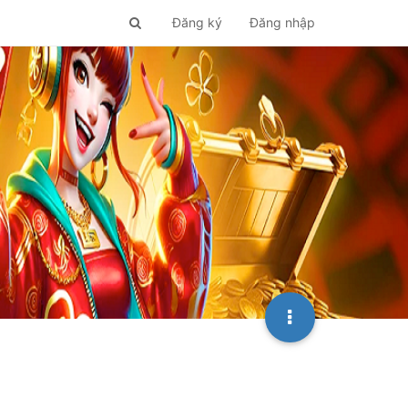
Đăng ký
Đăng nhập