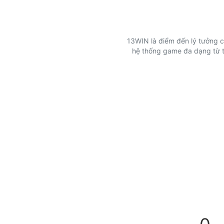
13WIN là điểm đến lý tưởng c
hệ thống game đa dạng từ t