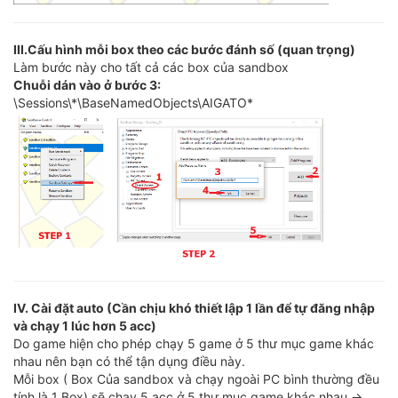
III.Cấu hình mỗi box theo các bước đánh số (quan trọng)
Làm bước này cho tất cả các box của sandbox
Chuỗi dán vào ở bước 3:
\Sessions\*\BaseNamedObjects\AIGATO*
IV. Cài đặt auto (Cần chịu khó thiết lập 1 lần để tự đăng nhập
và chạy 1 lúc hơn 5 acc)
Do game hiện cho phép chạy 5 game ở 5 thư mục game khác
nhau nên bạn có thể tận dụng điều này.
Mỗi box ( Box Của sandbox và chạy ngoài PC bình thường đều
tính là 1 Box) sẽ chạy 5 acc ở 5 thư mục game khác nhau ->