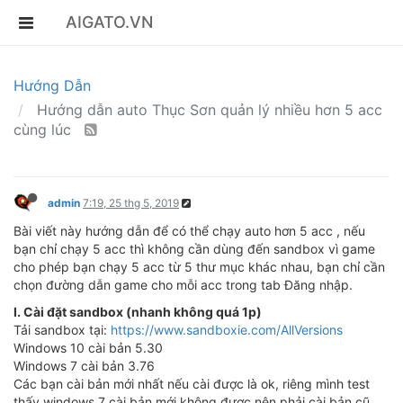
AIGATO.VN
Hướng Dẫn
Hướng dẫn auto Thục Sơn quản lý nhiều hơn 5 acc
cùng lúc
admin
7:19, 25 thg 5, 2019
Bài viết này hướng dẫn để có thể chạy auto hơn 5 acc , nếu
bạn chỉ chạy 5 acc thì không cần dùng đến sandbox vì game
cho phép bạn chạy 5 acc từ 5 thư mục khác nhau, bạn chỉ cần
chọn đường dẫn game cho mỗi acc trong tab Đăng nhập.
I. Cài đặt sandbox (nhanh không quá 1p)
Tải sandbox tại:
https://www.sandboxie.com/AllVersions
Windows 10 cài bản 5.30
Windows 7 cài bản 3.76
Các bạn cài bản mới nhất nếu cài được là ok, riêng mình test
thấy windows 7 cài bản mới không được nên phải cài bản cũ,