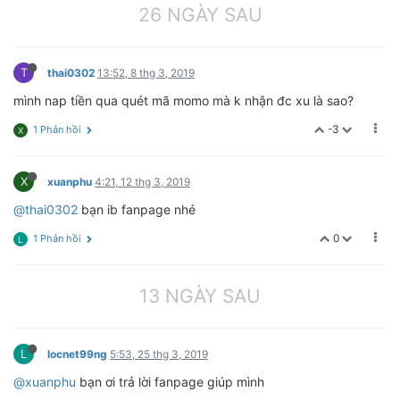
26 NGÀY SAU
T
thai0302
13:52, 8 thg 3, 2019
mình nap tiền qua quét mã momo mà k nhận đc xu là sao?
-3
1 Phản hồi
X
X
xuanphu
4:21, 12 thg 3, 2019
@thai0302
bạn ib fanpage nhé
0
1 Phản hồi
L
13 NGÀY SAU
L
locnet99ng
5:53, 25 thg 3, 2019
@xuanphu
bạn ơi trả lời fanpage giúp mình