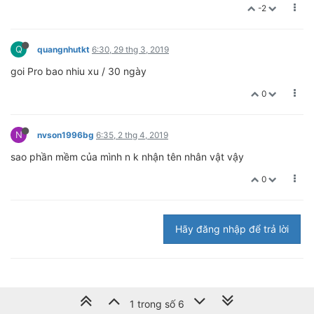
-2
Q
quangnhutkt
6:30, 29 thg 3, 2019
goi Pro bao nhiu xu / 30 ngày
0
N
nvson1996bg
6:35, 2 thg 4, 2019
sao phần mềm của mình n k nhận tên nhân vật vậy
0
Hãy đăng nhập để trả lời
1 trong số 6