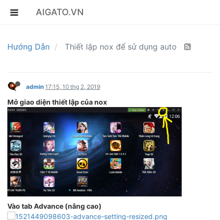
AIGATO.VN
Hướng Dẫn
Thiết lập nox để sử dụng auto
admin
17:15, 10 thg 2, 2019
Mở giao diện thiết lập của nox
Vào tab Advance (nâng cao)