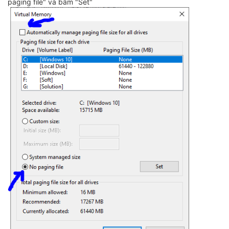
paging file" và bấm "Set"