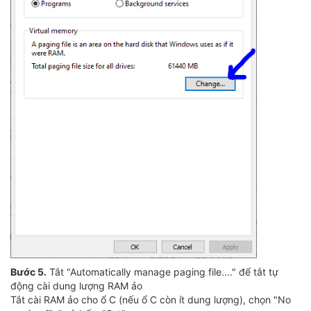
Bước 5.
Tắt "Automatically manage paging file...." để tắt tự
động cài dung lượng RAM ảo
Tắt cài RAM ảo cho ổ C (nếu ổ C còn ít dung lượng), chọn "No