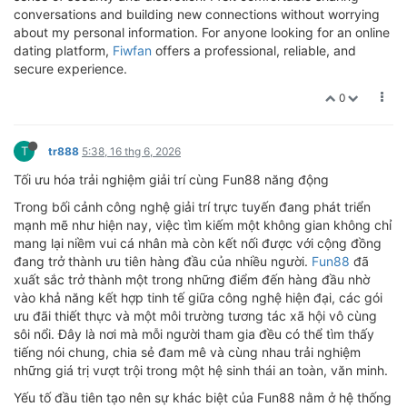
conversations and building new connections without worrying
about my personal information. For anyone looking for an online
dating platform,
Fiwfan
offers a professional, reliable, and
secure experience.
0
T
tr888
5:38, 16 thg 6, 2026
Tối ưu hóa trải nghiệm giải trí cùng Fun88 năng động
Trong bối cảnh công nghệ giải trí trực tuyến đang phát triển
mạnh mẽ như hiện nay, việc tìm kiếm một không gian không chỉ
mang lại niềm vui cá nhân mà còn kết nối được với cộng đồng
đang trở thành ưu tiên hàng đầu của nhiều người.
Fun88
đã
xuất sắc trở thành một trong những điểm đến hàng đầu nhờ
vào khả năng kết hợp tinh tế giữa công nghệ hiện đại, các gói
ưu đãi thiết thực và một môi trường tương tác xã hội vô cùng
sôi nổi. Đây là nơi mà mỗi người tham gia đều có thể tìm thấy
tiếng nói chung, chia sẻ đam mê và cùng nhau trải nghiệm
những giá trị vượt trội trong một hệ sinh thái an toàn, văn minh.
Yếu tố đầu tiên tạo nên sự khác biệt của Fun88 nằm ở hệ thống