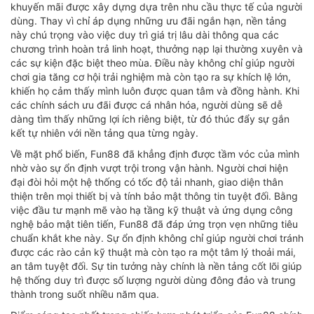
khuyến mãi được xây dựng dựa trên nhu cầu thực tế của người
dùng. Thay vì chỉ áp dụng những ưu đãi ngắn hạn, nền tảng
này chú trọng vào việc duy trì giá trị lâu dài thông qua các
chương trình hoàn trả linh hoạt, thưởng nạp lại thường xuyên và
các sự kiện đặc biệt theo mùa. Điều này không chỉ giúp người
chơi gia tăng cơ hội trải nghiệm mà còn tạo ra sự khích lệ lớn,
khiến họ cảm thấy mình luôn được quan tâm và đồng hành. Khi
các chính sách ưu đãi được cá nhân hóa, người dùng sẽ dễ
dàng tìm thấy những lợi ích riêng biệt, từ đó thúc đẩy sự gắn
kết tự nhiên với nền tảng qua từng ngày.
Về mặt phổ biến, Fun88 đã khẳng định được tầm vóc của mình
nhờ vào sự ổn định vượt trội trong vận hành. Người chơi hiện
đại đòi hỏi một hệ thống có tốc độ tải nhanh, giao diện thân
thiện trên mọi thiết bị và tính bảo mật thông tin tuyệt đối. Bằng
việc đầu tư mạnh mẽ vào hạ tầng kỹ thuật và ứng dụng công
nghệ bảo mật tiên tiến, Fun88 đã đáp ứng trọn vẹn những tiêu
chuẩn khắt khe này. Sự ổn định không chỉ giúp người chơi tránh
được các rào cản kỹ thuật mà còn tạo ra một tâm lý thoải mái,
an tâm tuyệt đối. Sự tin tưởng này chính là nền tảng cốt lõi giúp
hệ thống duy trì được số lượng người dùng đông đảo và trung
thành trong suốt nhiều năm qua.