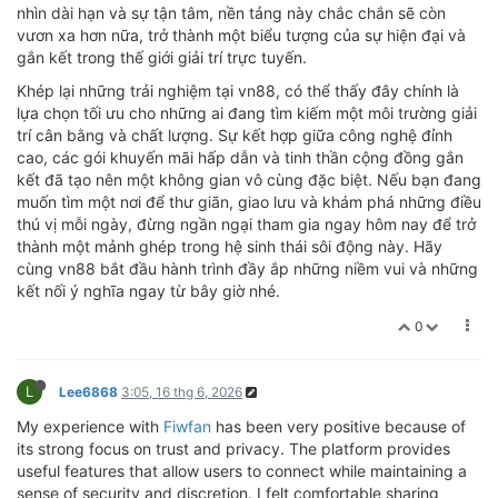
nhìn dài hạn và sự tận tâm, nền tảng này chắc chắn sẽ còn
vươn xa hơn nữa, trở thành một biểu tượng của sự hiện đại và
gắn kết trong thế giới giải trí trực tuyến.
Khép lại những trải nghiệm tại vn88, có thể thấy đây chính là
lựa chọn tối ưu cho những ai đang tìm kiếm một môi trường giải
trí cân bằng và chất lượng. Sự kết hợp giữa công nghệ đỉnh
cao, các gói khuyến mãi hấp dẫn và tinh thần cộng đồng gắn
kết đã tạo nên một không gian vô cùng đặc biệt. Nếu bạn đang
muốn tìm một nơi để thư giãn, giao lưu và khám phá những điều
thú vị mỗi ngày, đừng ngần ngại tham gia ngay hôm nay để trở
thành một mảnh ghép trong hệ sinh thái sôi động này. Hãy
cùng vn88 bắt đầu hành trình đầy ắp những niềm vui và những
kết nối ý nghĩa ngay từ bây giờ nhé.
0
L
Lee6868
3:05, 16 thg 6, 2026
My experience with
Fiwfan
has been very positive because of
its strong focus on trust and privacy. The platform provides
useful features that allow users to connect while maintaining a
sense of security and discretion. I felt comfortable sharing