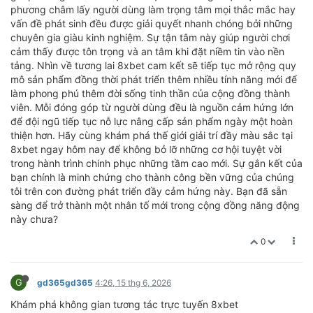
phương châm lấy người dùng làm trọng tâm mọi thắc mắc hay
vấn đề phát sinh đều được giải quyết nhanh chóng bởi những
chuyên gia giàu kinh nghiệm. Sự tận tâm này giúp người chơi
cảm thấy được tôn trọng và an tâm khi đặt niềm tin vào nền
tảng. Nhìn về tương lai 8xbet cam kết sẽ tiếp tục mở rộng quy
mô sản phẩm đồng thời phát triển thêm nhiều tính năng mới để
làm phong phú thêm đời sống tinh thần của cộng đồng thành
viên. Mỗi đóng góp từ người dùng đều là nguồn cảm hứng lớn
để đội ngũ tiếp tục nỗ lực nâng cấp sản phẩm ngày một hoàn
thiện hơn. Hãy cùng khám phá thế giới giải trí đầy màu sắc tại
8xbet ngay hôm nay để không bỏ lỡ những cơ hội tuyệt vời
trong hành trình chinh phục những tầm cao mới. Sự gắn kết của
bạn chính là minh chứng cho thành công bền vững của chúng
tôi trên con đường phát triển đầy cảm hứng này. Bạn đã sẵn
sàng để trở thành một nhân tố mới trong cộng đồng năng động
này chưa?
0
G
gd365gd365
4:26, 15 thg 6, 2026
Khám phá không gian tương tác trực tuyến 8xbet