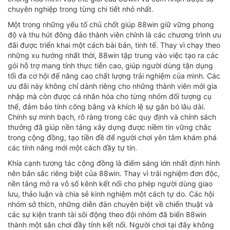
chuyên nghiệp trong từng chi tiết nhỏ nhất.
Một trong những yếu tố chủ chốt giúp 88win giữ vững phong
độ và thu hút đông đảo thành viên chính là các chương trình ưu
đãi được triển khai một cách bài bản, tinh tế. Thay vì chạy theo
những xu hướng nhất thời, 88win tập trung vào việc tạo ra các
gói hỗ trợ mang tính thực tiễn cao, giúp người dùng tận dụng
tối đa cơ hội để nâng cao chất lượng trải nghiệm của mình. Các
ưu đãi này không chỉ dành riêng cho những thành viên mới gia
nhập mà còn được cá nhân hóa cho từng nhóm đối tượng cụ
thể, đảm bảo tính công bằng và khích lệ sự gắn bó lâu dài.
Chính sự minh bạch, rõ ràng trong các quy định và chính sách
thưởng đã giúp nền tảng xây dựng được niềm tin vững chắc
trong cộng đồng, tạo tiền đề để người chơi yên tâm khám phá
các tính năng mới một cách đầy tự tin.
Khía cạnh tương tác cộng đồng là điểm sáng lớn nhất định hình
nên bản sắc riêng biệt của 88win. Thay vì trải nghiệm đơn độc,
nền tảng mở ra vô số kênh kết nối cho phép người dùng giao
lưu, thảo luận và chia sẻ kinh nghiệm một cách tự do. Các hội
nhóm sở thích, những diễn đàn chuyên biệt về chiến thuật và
các sự kiện tranh tài sôi động theo đội nhóm đã biến 88win
thành một sân chơi đầy tính kết nối. Người chơi tại đây không