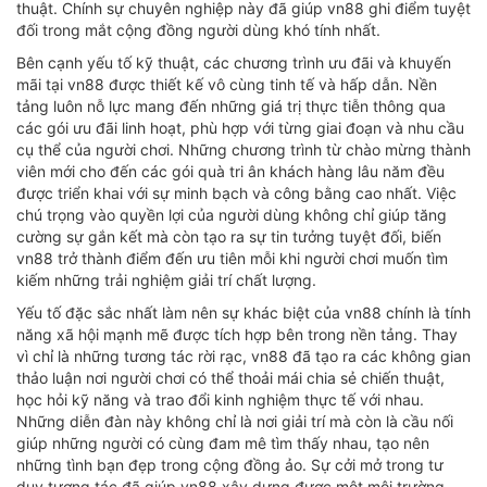
thuật. Chính sự chuyên nghiệp này đã giúp vn88 ghi điểm tuyệt
đối trong mắt cộng đồng người dùng khó tính nhất.
Bên cạnh yếu tố kỹ thuật, các chương trình ưu đãi và khuyến
mãi tại vn88 được thiết kế vô cùng tinh tế và hấp dẫn. Nền
tảng luôn nỗ lực mang đến những giá trị thực tiễn thông qua
các gói ưu đãi linh hoạt, phù hợp với từng giai đoạn và nhu cầu
cụ thể của người chơi. Những chương trình từ chào mừng thành
viên mới cho đến các gói quà tri ân khách hàng lâu năm đều
được triển khai với sự minh bạch và công bằng cao nhất. Việc
chú trọng vào quyền lợi của người dùng không chỉ giúp tăng
cường sự gắn kết mà còn tạo ra sự tin tưởng tuyệt đối, biến
vn88 trở thành điểm đến ưu tiên mỗi khi người chơi muốn tìm
kiếm những trải nghiệm giải trí chất lượng.
Yếu tố đặc sắc nhất làm nên sự khác biệt của vn88 chính là tính
năng xã hội mạnh mẽ được tích hợp bên trong nền tảng. Thay
vì chỉ là những tương tác rời rạc, vn88 đã tạo ra các không gian
thảo luận nơi người chơi có thể thoải mái chia sẻ chiến thuật,
học hỏi kỹ năng và trao đổi kinh nghiệm thực tế với nhau.
Những diễn đàn này không chỉ là nơi giải trí mà còn là cầu nối
giúp những người có cùng đam mê tìm thấy nhau, tạo nên
những tình bạn đẹp trong cộng đồng ảo. Sự cởi mở trong tư
duy tương tác đã giúp vn88 xây dựng được một môi trường