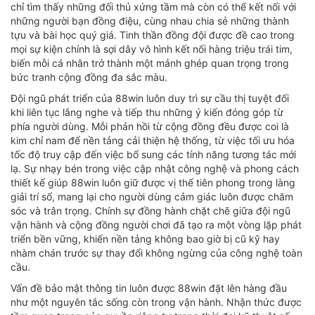
chỉ tìm thấy những đối thủ xứng tầm mà còn có thể kết nối với
những người bạn đồng điệu, cùng nhau chia sẻ những thành
tựu và bài học quý giá. Tinh thần đồng đội được đề cao trong
mọi sự kiện chính là sợi dây vô hình kết nối hàng triệu trái tim,
biến mỗi cá nhân trở thành một mảnh ghép quan trọng trong
bức tranh cộng đồng đa sắc màu.
Đội ngũ phát triển của 88win luôn duy trì sự cầu thị tuyệt đối
khi liên tục lắng nghe và tiếp thu những ý kiến đóng góp từ
phía người dùng. Mỗi phản hồi từ cộng đồng đều được coi là
kim chỉ nam để nền tảng cải thiện hệ thống, từ việc tối ưu hóa
tốc độ truy cập đến việc bổ sung các tính năng tương tác mới
lạ. Sự nhạy bén trong việc cập nhật công nghệ và phong cách
thiết kế giúp 88win luôn giữ được vị thế tiên phong trong làng
giải trí số, mang lại cho người dùng cảm giác luôn được chăm
sóc và trân trọng. Chính sự đồng hành chặt chẽ giữa đội ngũ
vận hành và cộng đồng người chơi đã tạo ra một vòng lặp phát
triển bền vững, khiến nền tảng không bao giờ bị cũ kỹ hay
nhàm chán trước sự thay đổi không ngừng của công nghệ toàn
cầu.
Vấn đề bảo mật thông tin luôn được 88win đặt lên hàng đầu
như một nguyên tắc sống còn trong vận hành. Nhận thức được