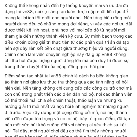
Không thể không nhắc đến hệ thống khuyến mãi và ưu đãi đa
dạng tại vn88, nơi sự sáng tạo luôn được cập nhật liên tục để
mang lại lợi ích tốt nhất cho người chơi. Nền tảng hiểu rằng mỗi
người dùng đều có những mong đợi riêng, vì vậy các gói ưu đãi
được thiết kế linh hoạt, phù hợp với mọi cấp độ từ người mới
tham gia đến những thành viên kỳ cựu. Sự minh bạch trong các
điều khoản cùng giá trị thực tiễn từ các phần quà tri ân đã tạo
nên sợi dây liên kết bền chặt giữa thương hiệu và người dùng.
Chính cách làm việc chuyên nghiệp này đã giúp vn88 không
chỉ thu hút được lượng người dùng lớn mà còn duy trì được sự
trung thành tuyệt đối của cộng đồng qua thời gian.
Điểm sáng tạo nhất tại vn88 chính là cách họ biến không gian
ảo thành nơi giao lưu thực thụ thông qua các tính năng xã hội
hiện đại. Nền tảng không chỉ cung cấp các công cụ trò chơi mà
còn chú trọng phát triển các diễn đàn nội bộ, nơi các thành viên
có thể thoải mái chia sẻ chiến thuật, thảo luận về những xu
hướng giải trí mới nhất và học hỏi kinh nghiệm từ những người
đi trước. Việc xây dựng một cộng đồng cởi mở, nơi mọi thành
viên đều được tôn trọng và có cơ hội bày tỏ quan điểm, đã tạo
nên một sức hút khó cưỡng đối với những ai yêu thích sự kết
nối. Tại đây, mỗi người chơi đều có thể tìm thấy những người
bạn đồng hành thú vị, biến những phút giây giải trí đơn thuần