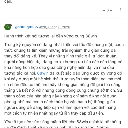
cầu.
0
G
gd365gd365
4:28, 15 thg 6, 2026
Hành trình kết nối tương lai bền vững cùng 88win
Trong kỷ nguyên số đang phát triển với tốc độ chóng mặt, cách
thức chúng ta tìm kiếm những trải nghiệm thư giãn cũng đã
thay đổi đáng kể. Thay vì những hình thức giải trí đơn thuần,
người dùng hiện đại đang có xu hướng ưu tiên các nền tảng có
khả năng tích hợp cao giữa công nghệ hiện đại và nhu cầu
tương tác xã hội.
88win
đã xuất sắc đáp ứng được kỳ vọng đó
khi xây dựng một hệ sinh thái trực tuyến toàn diện, nơi mà mỗi
cá nhân đều có thể tìm thấy không gian riêng để giải tỏa căng
thẳng và kết nối với những cộng đồng cùng chung sở thích. Sự
thành công của nền tảng này không chỉ nằm ở kho nội dung
phong phú mà còn ở cách thức họ vận hành hệ thống, giúp
người dùng dễ dàng tiếp cận và làm quen với các tính năng
một cách tự nhiên nhất ngay từ lần truy cập đầu tiên.
Yếu tố tạo nên sức sống mãnh liệt cho 88win chính là hệ thống
ưu đãi được thiết kế vô cùng tinh tế và sáng tạo. Những