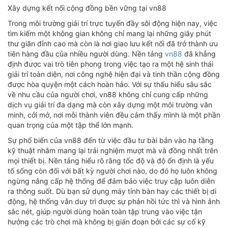
Xây dựng kết nối cộng đồng bền vững tại vn88
Trong môi trường giải trí trực tuyến đầy sôi động hiện nay, việc
tìm kiếm một không gian không chỉ mang lại những giây phút
thư giãn đỉnh cao mà còn là nơi giao lưu kết nối đã trở thành ưu
tiên hàng đầu của nhiều người dùng. Nền tảng
vn88
đã khẳng
định được vai trò tiên phong trong việc tạo ra một hệ sinh thái
giải trí toàn diện, nơi công nghệ hiện đại và tinh thần cộng đồng
được hòa quyện một cách hoàn hảo. Với sự thấu hiểu sâu sắc
về nhu cầu của người chơi, vn88 không chỉ cung cấp những
dịch vụ giải trí đa dạng mà còn xây dựng một môi trường văn
minh, cởi mở, nơi mỗi thành viên đều cảm thấy mình là một phần
quan trọng của một tập thể lớn mạnh.
Sự phổ biến của vn88 đến từ việc đầu tư bài bản vào hạ tầng
kỹ thuật nhằm mang lại trải nghiệm mượt mà và đồng nhất trên
mọi thiết bị. Nền tảng hiểu rõ rằng tốc độ và độ ổn định là yếu
tố sống còn đối với bất kỳ người chơi nào, do đó họ luôn không
ngừng nâng cấp hệ thống để đảm bảo việc truy cập luôn diễn
ra thông suốt. Dù bạn sử dụng máy tính bàn hay các thiết bị di
động, hệ thống vẫn duy trì được sự phản hồi tức thì và hình ảnh
sắc nét, giúp người dùng hoàn toàn tập trung vào việc tận
hưởng các trò chơi mà không bị gián đoạn bởi các sự cố kỹ