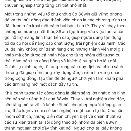
chuyên nghiệp trong từng chi tiết nhỏ nhất.
Một trong những yếu tố chủ chốt giúp 88win giữ vững phong
độ và thu hút đông đảo thành viên chính là các chương trình ưu
đãi được triển khai một cách bài bản, tinh tế. Thay vì chạy theo
những xu hướng nhất thời, 88win tập trung vào việc tạo ra các
gói hỗ trợ mang tính thực tiễn cao, giúp người dùng tận dụng
tối đa cơ hội để nâng cao chất lượng trải nghiệm của mình. Các
ưu đãi này không chỉ dành riêng cho những thành viên mới gia
nhập mà còn được cá nhân hóa cho từng nhóm đối tượng cụ
thể, đảm bảo tính công bằng và khích lệ sự gắn bó lâu dài.
Chính sự minh bạch, rõ ràng trong các quy định và chính sách
thưởng đã giúp nền tảng xây dựng được niềm tin vững chắc
trong cộng đồng, tạo tiền đề để người chơi yên tâm khám phá
các tính năng mới một cách đầy tự tin.
Khía cạnh tương tác cộng đồng là điểm sáng lớn nhất định hình
nên bản sắc riêng biệt của 88win. Thay vì trải nghiệm đơn độc,
nền tảng mở ra vô số kênh kết nối cho phép người dùng giao
lưu, thảo luận và chia sẻ kinh nghiệm một cách tự do. Các hội
nhóm sở thích, những diễn đàn chuyên biệt về chiến thuật và
các sự kiện tranh tài sôi động theo đội nhóm đã biến 88win
thành một sân chơi đầy tính kết nối. Người chơi tại đây không