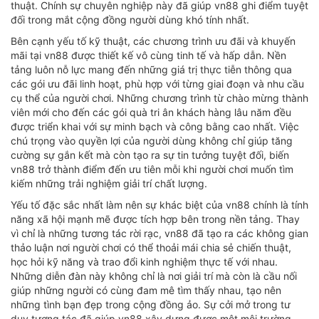
thuật. Chính sự chuyên nghiệp này đã giúp vn88 ghi điểm tuyệt
đối trong mắt cộng đồng người dùng khó tính nhất.
Bên cạnh yếu tố kỹ thuật, các chương trình ưu đãi và khuyến
mãi tại vn88 được thiết kế vô cùng tinh tế và hấp dẫn. Nền
tảng luôn nỗ lực mang đến những giá trị thực tiễn thông qua
các gói ưu đãi linh hoạt, phù hợp với từng giai đoạn và nhu cầu
cụ thể của người chơi. Những chương trình từ chào mừng thành
viên mới cho đến các gói quà tri ân khách hàng lâu năm đều
được triển khai với sự minh bạch và công bằng cao nhất. Việc
chú trọng vào quyền lợi của người dùng không chỉ giúp tăng
cường sự gắn kết mà còn tạo ra sự tin tưởng tuyệt đối, biến
vn88 trở thành điểm đến ưu tiên mỗi khi người chơi muốn tìm
kiếm những trải nghiệm giải trí chất lượng.
Yếu tố đặc sắc nhất làm nên sự khác biệt của vn88 chính là tính
năng xã hội mạnh mẽ được tích hợp bên trong nền tảng. Thay
vì chỉ là những tương tác rời rạc, vn88 đã tạo ra các không gian
thảo luận nơi người chơi có thể thoải mái chia sẻ chiến thuật,
học hỏi kỹ năng và trao đổi kinh nghiệm thực tế với nhau.
Những diễn đàn này không chỉ là nơi giải trí mà còn là cầu nối
giúp những người có cùng đam mê tìm thấy nhau, tạo nên
những tình bạn đẹp trong cộng đồng ảo. Sự cởi mở trong tư
duy tương tác đã giúp vn88 xây dựng được một môi trường