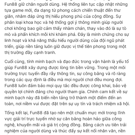
Fun88 giữ chân người dùng. Hệ thống liên tục cập nhật những
tựa game mới, đa dạng từ phong cách chiến thuật đến thư
giãn, nhằm đáp ứng thị hiếu phong phú của cộng đồng. Sự
phân loại khoa học và hệ thống gợi ý thông minh giúp người
chơi không bao giờ cảm thấy nhàm chán, thay vào đó là sự tò
mò và phấn khích mỗi khi khám phá. Đây là minh chứng cho sự
linh hoạt và khả năng thấu hiểu người dùng của đội ngũ phát
triển, giúp nền tảng luôn giữ được vị thế tiên phong trong một
thị trường đầy cạnh tranh.
Cuối cùng, tính minh bạch và đạo đức trong vận hành là yếu tố
giúp Fun88 xây dựng được lòng tin bền vững. Trong một môi
trường trực tuyến đầy rẫy thông tin, sự công bằng và rõ ràng
trong các quy định là điều mà mọi người chơi đều mong đợi.
Fun88 luôn đảm bảo mọi quy tắc đều được công khai, bảo vệ
quyền lợi chính đáng cho người tham gia. Chính cam kết về sự
minh bạch này đã biến nền tảng trở thành một điểm đến an
toàn, nơi niềm vui được đặt trên sự uy tín và trách nhiệm xã hội.
Tổng kết lại, Fun88 đã tạo nên một chuẩn mực mới trong lĩnh
vực giải trí trực tuyến nhờ sự cân bằng hoàn hảo giữa công
nghệ, khuyến mãi và giá trị cộng đồng. Bằng cách ưu tiên trải
nghiệm của người dùng và thúc đẩy sự kết nối nhân văn, nền