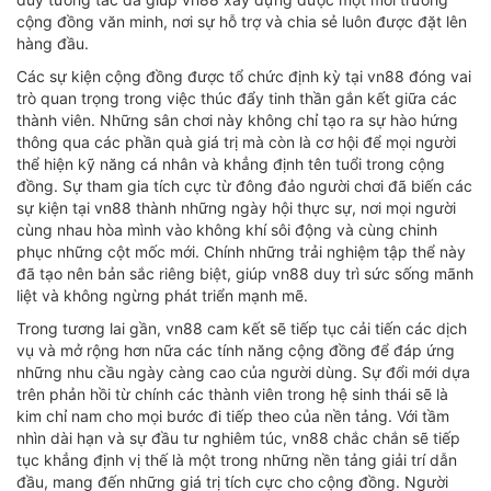
cộng đồng văn minh, nơi sự hỗ trợ và chia sẻ luôn được đặt lên
hàng đầu.
Các sự kiện cộng đồng được tổ chức định kỳ tại vn88 đóng vai
trò quan trọng trong việc thúc đẩy tinh thần gắn kết giữa các
thành viên. Những sân chơi này không chỉ tạo ra sự hào hứng
thông qua các phần quà giá trị mà còn là cơ hội để mọi người
thể hiện kỹ năng cá nhân và khẳng định tên tuổi trong cộng
đồng. Sự tham gia tích cực từ đông đảo người chơi đã biến các
sự kiện tại vn88 thành những ngày hội thực sự, nơi mọi người
cùng nhau hòa mình vào không khí sôi động và cùng chinh
phục những cột mốc mới. Chính những trải nghiệm tập thể này
đã tạo nên bản sắc riêng biệt, giúp vn88 duy trì sức sống mãnh
liệt và không ngừng phát triển mạnh mẽ.
Trong tương lai gần, vn88 cam kết sẽ tiếp tục cải tiến các dịch
vụ và mở rộng hơn nữa các tính năng cộng đồng để đáp ứng
những nhu cầu ngày càng cao của người dùng. Sự đổi mới dựa
trên phản hồi từ chính các thành viên trong hệ sinh thái sẽ là
kim chỉ nam cho mọi bước đi tiếp theo của nền tảng. Với tầm
nhìn dài hạn và sự đầu tư nghiêm túc, vn88 chắc chắn sẽ tiếp
tục khẳng định vị thế là một trong những nền tảng giải trí dẫn
đầu, mang đến những giá trị tích cực cho cộng đồng. Người