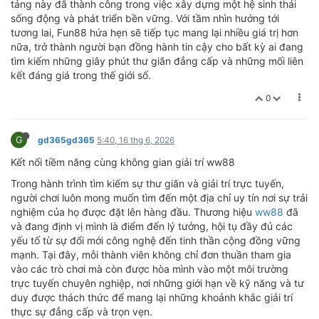
tảng này đã thành công trong việc xây dựng một hệ sinh thái
sống động và phát triển bền vững. Với tầm nhìn hướng tới
tương lai, Fun88 hứa hẹn sẽ tiếp tục mang lại nhiều giá trị hơn
nữa, trở thành người bạn đồng hành tin cậy cho bất kỳ ai đang
tìm kiếm những giây phút thư giãn đẳng cấp và những mối liên
kết đáng giá trong thế giới số.
0
G
gd365gd365
5:40, 16 thg 6, 2026
Kết nối tiềm năng cùng không gian giải trí ww88
Trong hành trình tìm kiếm sự thư giãn và giải trí trực tuyến,
người chơi luôn mong muốn tìm đến một địa chỉ uy tín nơi sự trải
nghiệm của họ được đặt lên hàng đầu. Thương hiệu
ww88
đã
và đang định vị mình là điểm đến lý tưởng, hội tụ đầy đủ các
yếu tố từ sự đổi mới công nghệ đến tinh thần cộng đồng vững
mạnh. Tại đây, mỗi thành viên không chỉ đơn thuần tham gia
vào các trò chơi mà còn được hòa mình vào một môi trường
trực tuyến chuyên nghiệp, nơi những giới hạn về kỹ năng và tư
duy được thách thức để mang lại những khoảnh khắc giải trí
thực sự đẳng cấp và trọn vẹn.