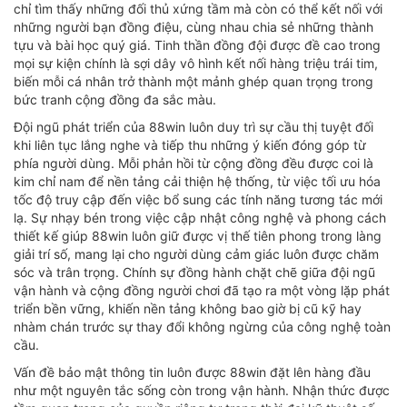
chỉ tìm thấy những đối thủ xứng tầm mà còn có thể kết nối với
những người bạn đồng điệu, cùng nhau chia sẻ những thành
tựu và bài học quý giá. Tinh thần đồng đội được đề cao trong
mọi sự kiện chính là sợi dây vô hình kết nối hàng triệu trái tim,
biến mỗi cá nhân trở thành một mảnh ghép quan trọng trong
bức tranh cộng đồng đa sắc màu.
Đội ngũ phát triển của 88win luôn duy trì sự cầu thị tuyệt đối
khi liên tục lắng nghe và tiếp thu những ý kiến đóng góp từ
phía người dùng. Mỗi phản hồi từ cộng đồng đều được coi là
kim chỉ nam để nền tảng cải thiện hệ thống, từ việc tối ưu hóa
tốc độ truy cập đến việc bổ sung các tính năng tương tác mới
lạ. Sự nhạy bén trong việc cập nhật công nghệ và phong cách
thiết kế giúp 88win luôn giữ được vị thế tiên phong trong làng
giải trí số, mang lại cho người dùng cảm giác luôn được chăm
sóc và trân trọng. Chính sự đồng hành chặt chẽ giữa đội ngũ
vận hành và cộng đồng người chơi đã tạo ra một vòng lặp phát
triển bền vững, khiến nền tảng không bao giờ bị cũ kỹ hay
nhàm chán trước sự thay đổi không ngừng của công nghệ toàn
cầu.
Vấn đề bảo mật thông tin luôn được 88win đặt lên hàng đầu
như một nguyên tắc sống còn trong vận hành. Nhận thức được