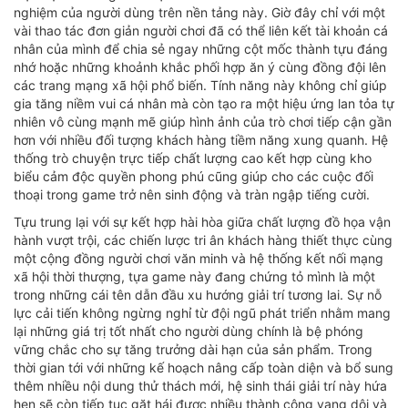
nghiệm của người dùng trên nền tảng này. Giờ đây chỉ với một
vài thao tác đơn giản người chơi đã có thể liên kết tài khoản cá
nhân của mình để chia sẻ ngay những cột mốc thành tựu đáng
nhớ hoặc những khoảnh khắc phối hợp ăn ý cùng đồng đội lên
các trang mạng xã hội phổ biến. Tính năng này không chỉ giúp
gia tăng niềm vui cá nhân mà còn tạo ra một hiệu ứng lan tỏa tự
nhiên vô cùng mạnh mẽ giúp hình ảnh của trò chơi tiếp cận gần
hơn với nhiều đối tượng khách hàng tiềm năng xung quanh. Hệ
thống trò chuyện trực tiếp chất lượng cao kết hợp cùng kho
biểu cảm độc quyền phong phú cũng giúp cho các cuộc đối
thoại trong game trở nên sinh động và tràn ngập tiếng cười.
Tựu trung lại với sự kết hợp hài hòa giữa chất lượng đồ họa vận
hành vượt trội, các chiến lược tri ân khách hàng thiết thực cùng
một cộng đồng người chơi văn minh và hệ thống kết nối mạng
xã hội thời thượng, tựa game này đang chứng tỏ mình là một
trong những cái tên dẫn đầu xu hướng giải trí tương lai. Sự nỗ
lực cải tiến không ngừng nghỉ từ đội ngũ phát triển nhằm mang
lại những giá trị tốt nhất cho người dùng chính là bệ phóng
vững chắc cho sự tăng trưởng dài hạn của sản phẩm. Trong
thời gian tới với những kế hoạch nâng cấp toàn diện và bổ sung
thêm nhiều nội dung thử thách mới, hệ sinh thái giải trí này hứa
hẹn sẽ còn tiếp tục gặt hái được nhiều thành công vang dội và