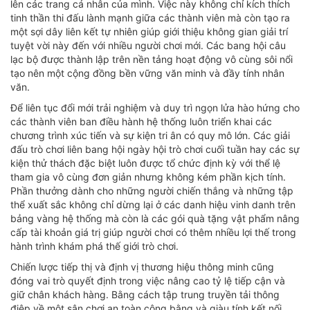
lên các trang cá nhân của mình. Việc này không chỉ kích thích
tinh thần thi đấu lành mạnh giữa các thành viên mà còn tạo ra
một sợi dây liên kết tự nhiên giúp giới thiệu không gian giải trí
tuyệt vời này đến với nhiều người chơi mới. Các bang hội câu
lạc bộ được thành lập trên nền tảng hoạt động vô cùng sôi nổi
tạo nên một cộng đồng bền vững văn minh và đầy tính nhân
văn.
Để liên tục đổi mới trải nghiệm và duy trì ngọn lửa hào hứng cho
các thành viên ban điều hành hệ thống luôn triển khai các
chương trình xúc tiến và sự kiện tri ân có quy mô lớn. Các giải
đấu trò chơi liên bang hội ngày hội trò chơi cuối tuần hay các sự
kiện thử thách đặc biệt luôn được tổ chức định kỳ với thể lệ
tham gia vô cùng đơn giản nhưng không kém phần kịch tính.
Phần thưởng dành cho những người chiến thắng và những tập
thể xuất sắc không chỉ dừng lại ở các danh hiệu vinh danh trên
bảng vàng hệ thống mà còn là các gói quà tặng vật phẩm nâng
cấp tài khoản giá trị giúp người chơi có thêm nhiều lợi thế trong
hành trình khám phá thế giới trò chơi.
Chiến lược tiếp thị và định vị thương hiệu thông minh cũng
đóng vai trò quyết định trong việc nâng cao tỷ lệ tiếp cận và
giữ chân khách hàng. Bằng cách tập trung truyền tải thông
điệp về một sân chơi an toàn công bằng và giàu tính kết nối