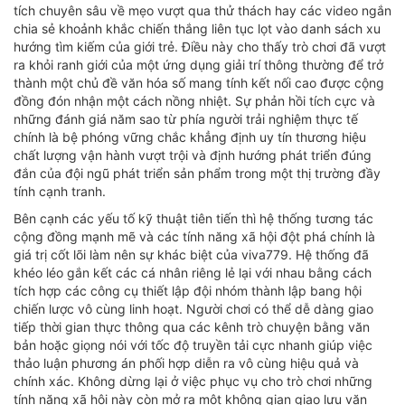
tích chuyên sâu về mẹo vượt qua thử thách hay các video ngắn
chia sẻ khoảnh khắc chiến thắng liên tục lọt vào danh sách xu
hướng tìm kiếm của giới trẻ. Điều này cho thấy trò chơi đã vượt
ra khỏi ranh giới của một ứng dụng giải trí thông thường để trở
thành một chủ đề văn hóa số mang tính kết nối cao được cộng
đồng đón nhận một cách nồng nhiệt. Sự phản hồi tích cực và
những đánh giá năm sao từ phía người trải nghiệm thực tế
chính là bệ phóng vững chắc khẳng định uy tín thương hiệu
chất lượng vận hành vượt trội và định hướng phát triển đúng
đắn của đội ngũ phát triển sản phẩm trong một thị trường đầy
tính cạnh tranh.
Bên cạnh các yếu tố kỹ thuật tiên tiến thì hệ thống tương tác
cộng đồng mạnh mẽ và các tính năng xã hội đột phá chính là
giá trị cốt lõi làm nên sự khác biệt của viva779. Hệ thống đã
khéo léo gắn kết các cá nhân riêng lẻ lại với nhau bằng cách
tích hợp các công cụ thiết lập đội nhóm thành lập bang hội
chiến lược vô cùng linh hoạt. Người chơi có thể dễ dàng giao
tiếp thời gian thực thông qua các kênh trò chuyện bằng văn
bản hoặc giọng nói với tốc độ truyền tải cực nhanh giúp việc
thảo luận phương án phối hợp diễn ra vô cùng hiệu quả và
chính xác. Không dừng lại ở việc phục vụ cho trò chơi những
tính năng xã hội này còn mở ra một không gian giao lưu văn