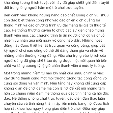
khả năng tương thích tuyệt vời này đã giúp sh68 ghi điểm tuyệt
đối trong lòng người hâm mộ trò chơi trực tuyến.
Bên cạnh việc không ngừng nâng cao chất lượng dịch vụ, sh68
còn đặc biệt thành công nhờ vào các chiến dịch quảng bá
thông minh và các chương trình ưu đãi mang lại giá trị thực tế
cao. Hệ thống thường xuyên tổ chức các sự kiện chào mừng
thành viên mới, các chương trình tri ân người chơi cũ và chuỗi
nhiệm vụ nhận quà mỗi ngày vô cùng hấp dẫn. Những hoạt
động này được thiết kế rất trực quan và công bằng, giúp bất
kỳ người chơi nào cũng có thể dễ dàng tham gia và nhận về
những phần thưởng xứng đáng. Việc chú trọng vào lợi ích của
người dùng đã giúp sh68 tạo dựng được một mối quan hệ bền
chặt và tăng cường tỷ lệ giữ chân thành viên ở mức lý tưởng.
Một trong những niềm tự hào lớn nhất của sh68 chính là việc
xây dựng thành công một môi trường tương tác cộng đồng vô
cùng sôi động và văn minh. Nền tảng này không chỉ cung cấp
không gian để chơi game mà còn là nơi để kết nối những tâm
hồn có chung niềm đam mê thông qua các tính năng xã hội độc
đáo. Hệ thống phòng chat trực tuyến, các diễn đàn thảo luận
chuyên sâu và tính năng thành lập liên minh, bang hội được tích
hợp rất khoa học ngay trong giao diện trò chơi. Điều này giúp