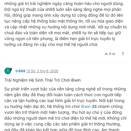
những giá trị trải nghiệm ngày càng hoàn hảo cho người dùng.
Đội ngũ kỹ thuật của sh68 luôn sẵn sàng lắng nghe mọi phản
hồi, đóng góp mang tính xây dựng từ cộng đồng để từ đó liên
tục nâng cấp hệ thống bảo mật thông tin, tối ưu hóa giao diện
và cập nhật những xu hướng nội dung mới nhất. Với sự chuẩn bị
chuá đáo và toàn diện về mọi mặt, sh68 tự tin sẽ tiếp tục giữ
vững ngọn cờ tiên phong, là điểm hẹn giải trí trực tuyến lý
tưởng và đáng tin cậy cho mọi thế hệ người chơi.
0
T
tr888
15:50, 3 thg 6, 2026
Trải Nghiệm Hệ Sinh Thái Trò Chơi i8win
Sự phát triển vượt bậc của nền tảng công nghệ số trong những
năm gần đây đã thay đổi hoàn toàn cách thức con người tiếp
cận và tận hưởng các loại hình giải trí trực tuyến. Nổi bật trong
xu hướng hiện đại đó, hệ thống trò chơi
i8win
đã nhanh chóng
vươn lên trở thành một hiện tượng, thu hút sự chú ý của đông
đảo những người đam mê trò chơi điện tử thế hệ mới. Không chỉ
dừng lại ở việc cung cấp các sản phẩm giải trí thông thường,
nơi đây đã khéo léo kết hợp giữa đồ họa đỉnh cao, âm thanh