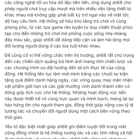
các công nghệ tối ưu hóa dữ liệu tiên tiến, ứng dụng sh68 cho
phép người chơi truy cập mượt mà trên nhiều nền tảng thiết bị
khác nhau mà không gặp phải bất kỳ trở ngại nào về mặt tốc
độ hay cấu hình. Hệ thống sở hữu kho tàng trò chơi vô cùng
phong phú, từ các tựa game rèn luyện tư duy chiến thuật phức
tạp cho đến những trò chơi mô phỏng cuộc sống nhẹ nhàng
đầy màu sắc, giúp sh68 dễ dàng tiếp cận và làm hài lòng mọi
đối tượng người dùng ở các lứa tuổi khác nhau.
Để củng cố vị thế vững chắc trên thị trường, sh68 rất chú trọng
đến các chiến dịch quảng bá hình ảnh mang tính chiến lược và
các chương trình ưu đãi hướng đến lợi ích thực tế của cộng
đồng. Hệ thống liên tục làm mới mình bằng các chuỗi sự kiện
tặng quà điểm danh hàng ngày, các vòng quay may mắn nhận
vật phẩm giới hạn và các giải thưởng vinh danh thành viên có
đóng góp tích cực cho hệ thống. Những hoạt động xúc tiến
này được thiết kế vô cùng trực quan và minh bạch, mang lại sự
hào hứng lớn cho người tham gia, đồng thời giúp nâng cao tỷ lệ
tương tác và chuyển đổi người dùng một cách bền vững theo
thời gian.
Yếu tố đặc biệt nhất giúp sh68 ghi điểm tuyệt đối trong mắt
cộng đồng chính là hệ thống tương tác và các tính năng xã hội
được tích hợp vô cùng sâu sắc. sh68 hiểu rằng trò chơi trực