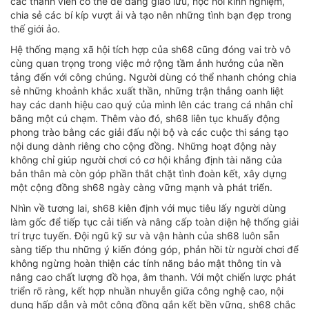
các thành viên có thể dễ dàng giao lưu, học hỏi kinh nghiệm,
chia sẻ các bí kíp vượt ải và tạo nên những tình bạn đẹp trong
thế giới ảo.
Hệ thống mạng xã hội tích hợp của sh68 cũng đóng vai trò vô
cùng quan trọng trong việc mở rộng tầm ảnh hưởng của nền
tảng đến với công chúng. Người dùng có thể nhanh chóng chia
sẻ những khoảnh khắc xuất thần, những trận thắng oanh liệt
hay các danh hiệu cao quý của mình lên các trang cá nhân chỉ
bằng một cú chạm. Thêm vào đó, sh68 liên tục khuấy động
phong trào bằng các giải đấu nội bộ và các cuộc thi sáng tạo
nội dung dành riêng cho cộng đồng. Những hoạt động này
không chỉ giúp người chơi có cơ hội khẳng định tài năng của
bản thân mà còn góp phần thắt chặt tình đoàn kết, xây dựng
một cộng đồng sh68 ngày càng vững mạnh và phát triển.
Nhìn về tương lai, sh68 kiên định với mục tiêu lấy người dùng
làm gốc để tiếp tục cải tiến và nâng cấp toàn diện hệ thống giải
trí trực tuyến. Đội ngũ kỹ sư và vận hành của sh68 luôn sẵn
sàng tiếp thu những ý kiến đóng góp, phản hồi từ người chơi để
không ngừng hoàn thiện các tính năng bảo mật thông tin và
nâng cao chất lượng đồ họa, âm thanh. Với một chiến lược phát
triển rõ ràng, kết hợp nhuần nhuyễn giữa công nghệ cao, nội
dung hấp dẫn và một cộng đồng gắn kết bền vững, sh68 chắc