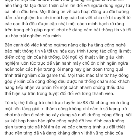
nền tảng đã tạo được thiện cảm lớn đối với người dùng ngay từ
cái nhìn đầu tiên. Mọi thông tin về các hoạt động ưu đãi hướng
dẫn trải nghiệm trò chơi mới hay các bài viết chia sẻ bí quyết từ
các cao thủ đều được cập nhật một cách minh bạch rõ ràng
trên trang chủ giúp người chơi dễ dàng nắm bắt thông tin và tối
ưu hóa trải nghiệm của mình.
Bên cạnh đó việc không ngừng nâng cấp hạ tầng công nghệ
bảo mật thông tin và tối ưu hóa quy trình tương tác cũng là một
điểm cộng lớn của hệ thống. Đội ngũ kỹ thuật viên giàu kinh
nghiệm luôn túc trực để vận hành máy chủ ổn định ngăn ngừa
hoàn toàn các hiện tượng lỗi mạng hay gián đoạn trong quá
trình trải nghiệm của game thủ. Mọi thắc mắc tâm tư hay đóng
góp ý kiến của cộng đồng đều được hệ thống chăm sóc khách
hàng tiếp nhận và phản hồi một cách nhanh chóng thấu đáo
thể hiện sự trân trọng tuyệt đối đối với từng thành viên.
Tóm lại hệ thống trò chơi trực tuyến biz88 đã chứng minh rằng
một nền tảng giải trí thành công không chỉ nằm ở số lượng trò
chơi mà nằm ở cách họ xây dựng và nuôi dưỡng cộng đồng. Với
sự kết hợp hoàn hảo giữa công nghệ đồ họa đỉnh cao không
gian tương tác xã hội ấm áp và các chương trình ưu đãi thiết
thực nền tảng đã và đang khẳng định vị thế vững chắc của