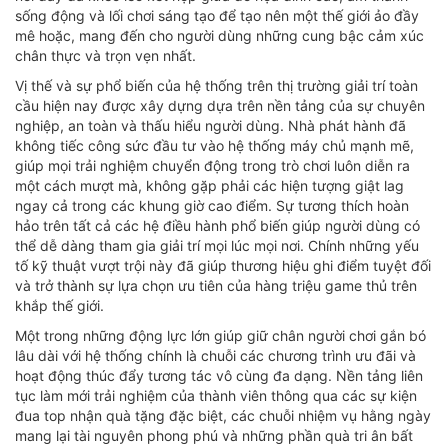
sống động và lối chơi sáng tạo để tạo nên một thế giới ảo đầy
mê hoặc, mang đến cho người dùng những cung bậc cảm xúc
chân thực và trọn vẹn nhất.
Vị thế và sự phổ biến của hệ thống trên thị trường giải trí toàn
cầu hiện nay được xây dựng dựa trên nền tảng của sự chuyên
nghiệp, an toàn và thấu hiểu người dùng. Nhà phát hành đã
không tiếc công sức đầu tư vào hệ thống máy chủ mạnh mẽ,
giúp mọi trải nghiệm chuyển động trong trò chơi luôn diễn ra
một cách mượt mà, không gặp phải các hiện tượng giật lag
ngay cả trong các khung giờ cao điểm. Sự tương thích hoàn
hảo trên tất cả các hệ điều hành phổ biến giúp người dùng có
thể dễ dàng tham gia giải trí mọi lúc mọi nơi. Chính những yếu
tố kỹ thuật vượt trội này đã giúp thương hiệu ghi điểm tuyệt đối
và trở thành sự lựa chọn ưu tiên của hàng triệu game thủ trên
khắp thế giới.
Một trong những động lực lớn giúp giữ chân người chơi gắn bó
lâu dài với hệ thống chính là chuỗi các chương trình ưu đãi và
hoạt động thúc đẩy tương tác vô cùng đa dạng. Nền tảng liên
tục làm mới trải nghiệm của thành viên thông qua các sự kiện
đua top nhận quà tặng đặc biệt, các chuỗi nhiệm vụ hằng ngày
mang lại tài nguyên phong phú và những phần quà tri ân bất