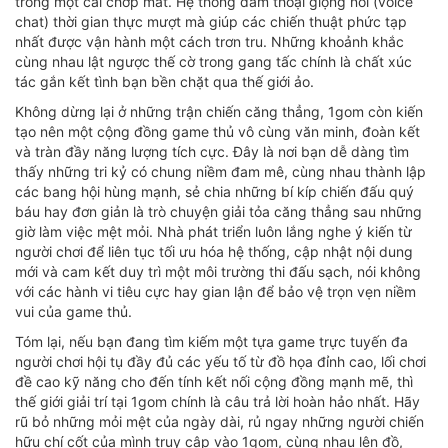
trong một cái chớp mắt. Hệ thống đàm thoại giọng nói (voice
chat) thời gian thực mượt mà giúp các chiến thuật phức tạp
nhất được vận hành một cách trơn tru. Những khoảnh khắc
cùng nhau lật ngược thế cờ trong gang tấc chính là chất xúc
tác gắn kết tình bạn bền chặt qua thế giới ảo.
Không dừng lại ở những trận chiến căng thẳng, 1gom còn kiến
tạo nên một cộng đồng game thủ vô cùng văn minh, đoàn kết
và tràn đầy năng lượng tích cực. Đây là nơi bạn dễ dàng tìm
thấy những tri kỷ có chung niềm đam mê, cùng nhau thành lập
các bang hội hùng mạnh, sẻ chia những bí kíp chiến đấu quý
báu hay đơn giản là trò chuyện giải tỏa căng thẳng sau những
giờ làm việc mệt mỏi. Nhà phát triển luôn lắng nghe ý kiến từ
người chơi để liên tục tối ưu hóa hệ thống, cập nhật nội dung
mới và cam kết duy trì một môi trường thi đấu sạch, nói không
với các hành vi tiêu cực hay gian lận để bảo vệ trọn vẹn niềm
vui của game thủ.
Tóm lại, nếu bạn đang tìm kiếm một tựa game trực tuyến đa
người chơi hội tụ đầy đủ các yếu tố từ đồ họa đỉnh cao, lối chơi
đề cao kỹ năng cho đến tính kết nối cộng đồng mạnh mẽ, thì
thế giới giải trí tại 1gom chính là câu trả lời hoàn hảo nhất. Hãy
rũ bỏ những mỏi mệt của ngày dài, rủ ngay những người chiến
hữu chí cốt của mình truy cập vào 1gom, cùng nhau lên đồ,