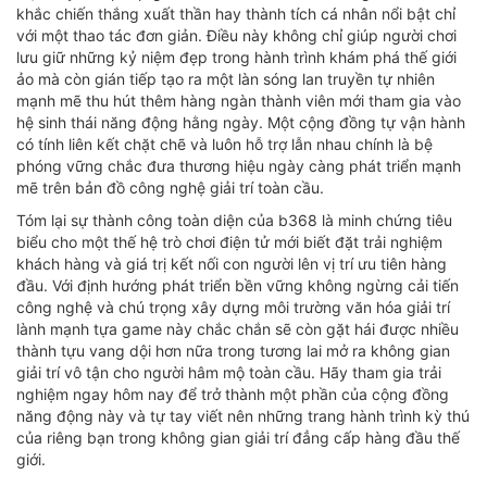
khắc chiến thắng xuất thần hay thành tích cá nhân nổi bật chỉ
với một thao tác đơn giản. Điều này không chỉ giúp người chơi
lưu giữ những kỷ niệm đẹp trong hành trình khám phá thế giới
ảo mà còn gián tiếp tạo ra một làn sóng lan truyền tự nhiên
mạnh mẽ thu hút thêm hàng ngàn thành viên mới tham gia vào
hệ sinh thái năng động hằng ngày. Một cộng đồng tự vận hành
có tính liên kết chặt chẽ và luôn hỗ trợ lẫn nhau chính là bệ
phóng vững chắc đưa thương hiệu ngày càng phát triển mạnh
mẽ trên bản đồ công nghệ giải trí toàn cầu.
Tóm lại sự thành công toàn diện của b368 là minh chứng tiêu
biểu cho một thế hệ trò chơi điện tử mới biết đặt trải nghiệm
khách hàng và giá trị kết nối con người lên vị trí ưu tiên hàng
đầu. Với định hướng phát triển bền vững không ngừng cải tiến
công nghệ và chú trọng xây dựng môi trường văn hóa giải trí
lành mạnh tựa game này chắc chắn sẽ còn gặt hái được nhiều
thành tựu vang dội hơn nữa trong tương lai mở ra không gian
giải trí vô tận cho người hâm mộ toàn cầu. Hãy tham gia trải
nghiệm ngay hôm nay để trở thành một phần của cộng đồng
năng động này và tự tay viết nên những trang hành trình kỳ thú
của riêng bạn trong không gian giải trí đẳng cấp hàng đầu thế
giới.