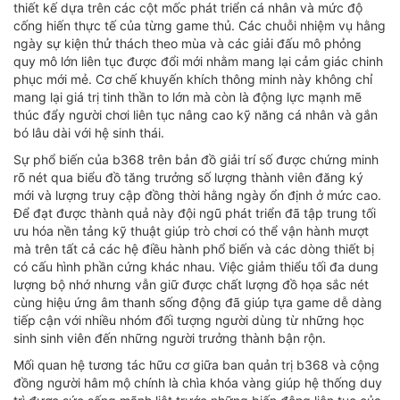
thiết kế dựa trên các cột mốc phát triển cá nhân và mức độ
cống hiến thực tế của từng game thủ. Các chuỗi nhiệm vụ hằng
ngày sự kiện thử thách theo mùa và các giải đấu mô phỏng
quy mô lớn liên tục được đổi mới nhằm mang lại cảm giác chinh
phục mới mẻ. Cơ chế khuyến khích thông minh này không chỉ
mang lại giá trị tinh thần to lớn mà còn là động lực mạnh mẽ
thúc đẩy người chơi liên tục nâng cao kỹ năng cá nhân và gắn
bó lâu dài với hệ sinh thái.
Sự phổ biến của b368 trên bản đồ giải trí số được chứng minh
rõ nét qua biểu đồ tăng trưởng số lượng thành viên đăng ký
mới và lượng truy cập đồng thời hằng ngày ổn định ở mức cao.
Để đạt được thành quả này đội ngũ phát triển đã tập trung tối
ưu hóa nền tảng kỹ thuật giúp trò chơi có thể vận hành mượt
mà trên tất cả các hệ điều hành phổ biến và các dòng thiết bị
có cấu hình phần cứng khác nhau. Việc giảm thiểu tối đa dung
lượng bộ nhớ nhưng vẫn giữ được chất lượng đồ họa sắc nét
cùng hiệu ứng âm thanh sống động đã giúp tựa game dễ dàng
tiếp cận với nhiều nhóm đối tượng người dùng từ những học
sinh sinh viên đến những người trưởng thành bận rộn.
Mối quan hệ tương tác hữu cơ giữa ban quản trị b368 và cộng
đồng người hâm mộ chính là chìa khóa vàng giúp hệ thống duy