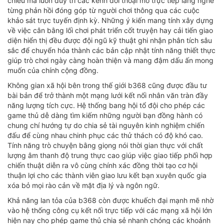
chiều mà luôn duy trì các kênh đối thoại mở trực tiếp lắng nghe
từng phản hồi đóng góp từ người chơi thông qua các cuộc
khảo sát trực tuyến định kỳ. Những ý kiến mang tính xây dựng
về việc cân bằng lối chơi phát triển cốt truyện hay cải tiến giao
diện hiển thị đều được đội ngũ kỹ thuật ghi nhận phân tích sâu
sắc để chuyển hóa thành các bản cập nhật tính năng thiết thực
giúp trò chơi ngày càng hoàn thiện và mang đậm dấu ấn mong
muốn của chính cộng đồng.
Không gian xã hội bên trong thế giới b368 cũng được đầu tư
bài bản để trở thành một mạng lưới kết nối nhân văn tràn đầy
năng lượng tích cực. Hệ thống bang hội tổ đội cho phép các
game thủ dễ dàng tìm kiếm những người bạn đồng hành có
chung chí hướng tự do chia sẻ tài nguyên kinh nghiệm chiến
đấu để cùng nhau chinh phục các thử thách có độ khó cao.
Tính năng trò chuyện bằng giọng nói thời gian thực với chất
lượng âm thanh độ trung thực cao giúp việc giao tiếp phối hợp
chiến thuật diễn ra vô cùng chính xác đồng thời tạo cơ hội
thuận lợi cho các thành viên giao lưu kết bạn xuyên quốc gia
xóa bỏ mọi rào cản về mặt địa lý và ngôn ngữ.
Khả năng lan tỏa của b368 còn được khuếch đại mạnh mẽ nhờ
vào hệ thống công cụ kết nối trực tiếp với các mạng xã hội lớn
hiện nay cho phép game thủ chia sẻ nhanh chóng các khoảnh