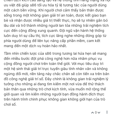
ưu việt đã giúp s86 tối ưu hóa tỷ lệ tương tác của người dùng
một cách bền vững. Khi người chơi cảm thấy bản thân được
sống trong một không gian giải trí an toàn, được kết giao bạn
bè và nhận được nhiều giá trị thiết thực, họ sẽ tự nhiên gắn bó
lâu dài và trở thành những người lan tỏa những trải nghiệm tích
cực đến cộng đồng xung quanh. Đội ngũ vận hành hệ thống
luôn duy trì sự cầu thị, tích cực lắng nghe những đóng góp từ
phía người dùng để liên tục nâng cấp phần mềm, cam kết
mang đến một dịch vụ hoàn hảo nhất.
Tầm nhìn chiến lược của s86 trong tương lai hứa hẹn sẽ mang
đến nhiều bước đột phá công nghệ hơn nữa nhằm phục vụ
cộng đồng người chơi trên toàn thế giới. Với mục tiêu duy trì
một hệ sinh thái giải trí trực tuyến giàu tính nhân văn và không
ngừng đổi mới, nền tảng này chắc chắn sẽ còn tiến xa trên bản
đồ công nghệ giải trí số. Đây chính là không gian trải nghiệm lý
tưởng cho những ai đang tìm kiếm một nơi vừa để thử thách
bản thân qua những trò chơi kịch tính, vừa muốn mở rộng thế
giới quan và tìm kiếm những người bạn đồng hành đích thực
trên hành trình chinh phục không gian không giới hạn của trò
chơi số.
0