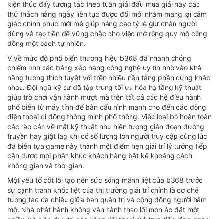
kiện thúc đẩy tương tác theo tuần giải đấu mùa giải hay các
thử thách hằng ngày liên tục được đổi mới nhằm mang lại cảm
giác chinh phục mới mẻ giúp nâng cao tỷ lệ giữ chân người
dùng và tạo tiền đề vững chắc cho việc mở rộng quy mô cộng
đồng một cách tự nhiên.
V về mức độ phổ biến thương hiệu b368 đã nhanh chóng
chiếm lĩnh các bảng xếp hạng công nghệ uy tín nhờ vào khả
năng tương thích tuyệt vời trên nhiều nền tảng phần cứng khác
nhau. Đội ngũ kỹ sư đã tập trung tối ưu hóa hạ tầng kỹ thuật
giúp trò chơi vận hành mượt mà trên tất cả các hệ điều hành
phổ biến từ máy tính để bàn cấu hình mạnh cho đến các dòng
điện thoại di động thông minh phổ thông. Việc loại bỏ hoàn toàn
các rào cản về mặt kỹ thuật như hiện tượng gián đoạn đường
truyền hay giật lag khi có số lượng lớn người truy cập cùng lúc
đã biến tựa game này thành một điểm hẹn giải trí lý tưởng tiếp
cận được mọi phân khúc khách hàng bất kể khoảng cách
không gian và thời gian.
Một yếu tố cốt lõi tạo nên sức sống mãnh liệt của b368 trước
sự cạnh tranh khốc liệt của thị trường giải trí chính là cơ chế
tương tác đa chiều giữa ban quản trị và cộng đồng người hâm
mộ. Nhà phát hành không vận hành theo lối mòn áp đặt một