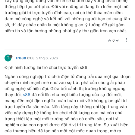
xây dựng cộng đồng văn minh sẽ là đòn bẩy vững chắc để hệ
thống tiếp tục bứt phá. Đối với những ai đang tìm kiếm một môi
trường giải trí trực tuyến đỉnh cao, nơi có thể thỏa mãn niềm
đam mê công nghệ và kết nối với những người bạn có cùng tần
số, thì đây chắc chắn là một không gian lý tưởng để gửi gắm
niềm tin và tận hưởng những phút giây thư giãn trọn vẹn nhất.
0
T
tr888
6:08, 2 thg 6, 2026
Định hình tương lai trò chơi trực tuyến s86
Ngành công nghiệp trò chơi điện tử đang trải qua một giai đoạn
chuyển mình mạnh mẽ nhờ vào sự bứt phá của các giải pháp
công nghệ số hiện đại. Giữa bối cảnh thị trường không ngừng
thay đổi,
s86
đã nổi lên như một biểu tượng của sự đổi mới,
mang đến một định nghĩa hoàn toàn mới về không gian giải trí
trực tuyến đa sắc màu. Nền tảng này không chỉ tập trung vào
việc xây dựng hệ thống trò chơi chất lượng cao mà còn chú
trọng thiết lập một môi trường số hóa có chiều sâu, nơi trải
nghiệm của con người được đặt ở vị trí trung tâm. Sự xuất hiện
của thương hiệu đã tạo nên một cột mốc quan trọng, mở ra