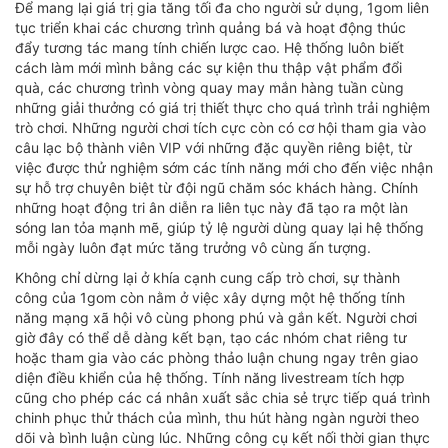
Để mang lại giá trị gia tăng tối đa cho người sử dụng, 1gom liên
tục triển khai các chương trình quảng bá và hoạt động thúc
đẩy tương tác mang tính chiến lược cao. Hệ thống luôn biết
cách làm mới mình bằng các sự kiện thu thập vật phẩm đổi
quà, các chương trình vòng quay may mắn hàng tuần cùng
những giải thưởng có giá trị thiết thực cho quá trình trải nghiệm
trò chơi. Những người chơi tích cực còn có cơ hội tham gia vào
câu lạc bộ thành viên VIP với những đặc quyền riêng biệt, từ
việc được thử nghiệm sớm các tính năng mới cho đến việc nhận
sự hỗ trợ chuyên biệt từ đội ngũ chăm sóc khách hàng. Chính
những hoạt động tri ân diễn ra liên tục này đã tạo ra một làn
sóng lan tỏa mạnh mẽ, giúp tỷ lệ người dùng quay lại hệ thống
mỗi ngày luôn đạt mức tăng trưởng vô cùng ấn tượng.
Không chỉ dừng lại ở khía cạnh cung cấp trò chơi, sự thành
công của 1gom còn nằm ở việc xây dựng một hệ thống tính
năng mạng xã hội vô cùng phong phú và gắn kết. Người chơi
giờ đây có thể dễ dàng kết bạn, tạo các nhóm chat riêng tư
hoặc tham gia vào các phòng thảo luận chung ngay trên giao
diện điều khiển của hệ thống. Tính năng livestream tích hợp
cũng cho phép các cá nhân xuất sắc chia sẻ trực tiếp quá trình
chinh phục thử thách của mình, thu hút hàng ngàn người theo
dõi và bình luận cùng lúc. Những công cụ kết nối thời gian thực