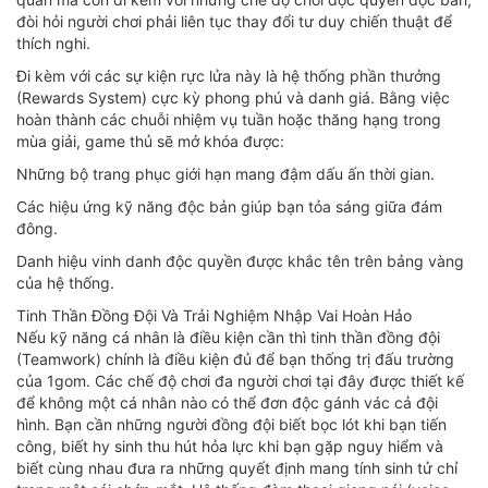
đòi hỏi người chơi phải liên tục thay đổi tư duy chiến thuật để
thích nghi.
Đi kèm với các sự kiện rực lửa này là hệ thống phần thưởng
(Rewards System) cực kỳ phong phú và danh giá. Bằng việc
hoàn thành các chuỗi nhiệm vụ tuần hoặc thăng hạng trong
mùa giải, game thủ sẽ mở khóa được:
Những bộ trang phục giới hạn mang đậm dấu ấn thời gian.
Các hiệu ứng kỹ năng độc bản giúp bạn tỏa sáng giữa đám
đông.
Danh hiệu vinh danh độc quyền được khắc tên trên bảng vàng
của hệ thống.
Tinh Thần Đồng Đội Và Trải Nghiệm Nhập Vai Hoàn Hảo
Nếu kỹ năng cá nhân là điều kiện cần thì tinh thần đồng đội
(Teamwork) chính là điều kiện đủ để bạn thống trị đấu trường
của 1gom. Các chế độ chơi đa người chơi tại đây được thiết kế
để không một cá nhân nào có thể đơn độc gánh vác cả đội
hình. Bạn cần những người đồng đội biết bọc lót khi bạn tiến
công, biết hy sinh thu hút hỏa lực khi bạn gặp nguy hiểm và
biết cùng nhau đưa ra những quyết định mang tính sinh tử chỉ