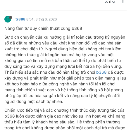
0
T
tr888
8:54, 3 thg 6, 2026
Nâng tầm tư duy chiến thuật cùng b368
Sự dịch chuyển của xu hướng giải trí toàn cầu trong kỷ nguyên
số đã đặt ra những yêu cầu khắt khe hơn đối với các nhà sản
xuất trò chơi điện tử. Người dùng hiện đại không chỉ tìm kiếm
những hình thức giải trí ngắn hạn mà họ kỳ vọng vào một
không gian có tính mở nơi bản thân có thể tự do phát triển tư
duy sáng tạo và xây dựng mạng lưới kết nối xã hội bền vững.
Thấu hiểu sâu sắc nhu cầu đó nền tảng trò chơi
b368
đã được
xây dựng và phát triển như một giải pháp toàn diện mang lại sự
kết hợp hoàn hảo giữa công nghệ vận hành tối tân lối chơi
mang tính chiến thuật cao và hệ thống tính năng xã hội phong
phú giúp tối ưu hóa sự gắn kết và nâng cao tỷ lệ chuyển đổi
người dùng một cách tự nhiên.
Chiến lược tiếp thị và các chương trình thúc đẩy tương tác của
b368 luôn được đánh giá cao nhờ vào sự linh hoạt và khả năng
thấu hiểu tâm lý khách hàng sâu sắc. Hệ thống phần thưởng
trong trò chơi không được phân phối một cách đại trà mà được