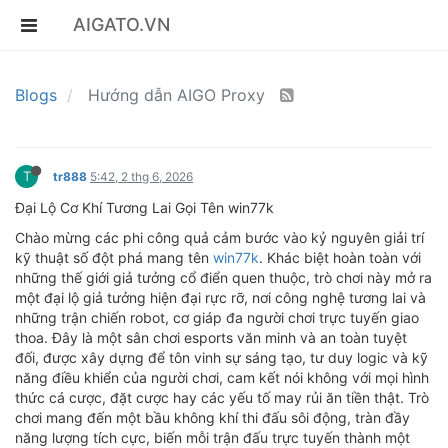
AIGATO.VN
Blogs
Hướng dẫn AIGO Proxy
T
tr888
5:42, 2 thg 6, 2026
Đại Lộ Cơ Khí Tương Lai Gọi Tên win77k
Chào mừng các phi công quả cảm bước vào kỷ nguyên giải trí
kỹ thuật số đột phá mang tên
win77k
. Khác biệt hoàn toàn với
những thế giới giả tưởng cổ điển quen thuộc, trò chơi này mở ra
một đại lộ giả tưởng hiện đại rực rỡ, nơi công nghệ tương lai và
những trận chiến robot, cơ giáp đa người chơi trực tuyến giao
thoa. Đây là một sân chơi esports văn minh và an toàn tuyệt
đối, được xây dựng để tôn vinh sự sáng tạo, tư duy logic và kỹ
năng điều khiển của người chơi, cam kết nói không với mọi hình
thức cá cược, đặt cược hay các yếu tố may rủi ăn tiền thật. Trò
chơi mang đến một bầu không khí thi đấu sôi động, tràn đầy
năng lượng tích cực, biến mỗi trận đấu trực tuyến thành một