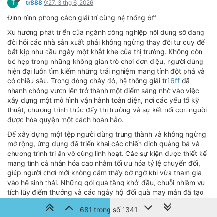
T
tr888
9:27, 3 thg 6, 2026
Định hình phong cách giải trí cùng hệ thống 6ff
Xu hướng phát triển của ngành công nghiệp nội dung số đang
đòi hỏi các nhà sản xuất phải không ngừng thay đổi tư duy để
bắt kịp nhu cầu ngày một khắt khe của thị trường. Không còn
bó hẹp trong những không gian trò chơi đơn điệu, người dùng
hiện đại luôn tìm kiếm những trải nghiệm mang tính đột phá và
có chiều sâu. Trong dòng chảy đó, hệ thống giải trí
6ff
đã
nhanh chóng vươn lên trở thành một điểm sáng nhờ vào việc
xây dựng một mô hình vận hành toàn diện, nơi các yếu tố kỹ
thuật, chương trình thúc đẩy thị trường và sự kết nối con người
được hòa quyện một cách hoàn hảo.
Để xây dựng một tệp người dùng trung thành và không ngừng
mở rộng, ứng dụng đã triển khai các chiến dịch quảng bá và
chương trình tri ân vô cùng linh hoạt. Các sự kiện được thiết kế
mang tính cá nhân hóa cao nhằm tối ưu hóa tỷ lệ chuyển đổi,
giúp người chơi mới không cảm thấy bỡ ngỡ khi vừa tham gia
vào hệ sinh thái. Những gói quà tặng khởi đầu, chuỗi nhiệm vụ
tích lũy điểm thưởng và các ngày hội đổi quà may mắn đã tạo
nên một làn sóng thảo luận sôi nổi trên khắp các diễn đàn. Đối
681 trong số 1341
với những thành viên đã gắn bó lâu năm, hệ thống luôn duy trì