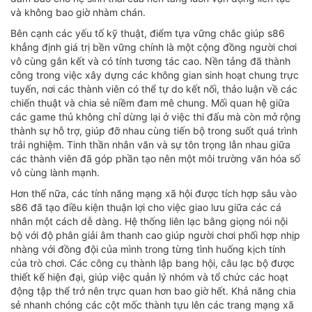
và không bao giờ nhàm chán.
Bên cạnh các yếu tố kỹ thuật, điểm tựa vững chắc giúp s86
khẳng định giá trị bền vững chính là một cộng đồng người chơi
vô cùng gắn kết và có tính tương tác cao. Nền tảng đã thành
công trong việc xây dựng các không gian sinh hoạt chung trực
tuyến, nơi các thành viên có thể tự do kết nối, thảo luận về các
chiến thuật và chia sẻ niềm đam mê chung. Mối quan hệ giữa
các game thủ không chỉ dừng lại ở việc thi đấu mà còn mở rộng
thành sự hỗ trợ, giúp đỡ nhau cùng tiến bộ trong suốt quá trình
trải nghiệm. Tinh thần nhân văn và sự tôn trọng lẫn nhau giữa
các thành viên đã góp phần tạo nên một môi trường văn hóa số
vô cùng lành mạnh.
Hơn thế nữa, các tính năng mạng xã hội được tích hợp sâu vào
s86 đã tạo điều kiện thuận lợi cho việc giao lưu giữa các cá
nhân một cách dễ dàng. Hệ thống liên lạc bằng giọng nói nội
bộ với độ phân giải âm thanh cao giúp người chơi phối hợp nhịp
nhàng với đồng đội của mình trong từng tình huống kịch tính
của trò chơi. Các công cụ thành lập bang hội, câu lạc bộ được
thiết kế hiện đại, giúp việc quản lý nhóm và tổ chức các hoạt
động tập thể trở nên trực quan hơn bao giờ hết. Khả năng chia
sẻ nhanh chóng các cột mốc thành tựu lên các trang mạng xã