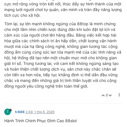
cực mở rộng vòng tròn kết nối, thúc đẩy sự hình thành của một
mạng lưới người chơi tự quản, văn minh và tràn đầy năng lượng
tích cực cho xã hội.
Tóm lại, sự lớn mạnh không ngừng của 88top là minh chứng
cho một tầm nhìn chiến lược đúng đắn khi luôn đặt lợi ích và
cảm xúc của người chơi lên hàng đầu. Bằng việc kết hợp hài
hòa giữa các chính sách tri ân hấp dẫn, chất lượng vận hành
mượt mà của hạ tầng công nghệ, không gian tương tác cộng
đồng ấm cúng cùng sức lan tỏa mạnh mẽ của các tính năng xã
hội, hệ thống đã tạo nên một chuẩn mực mới cho không gian
giải trí số. Trong tương lai, với cam kết không ngừng sáng tạo
và hoàn thiện chất lượng dịch vụ, sân chơi này chắc chắn sẽ
còn tiến xa hơn nữa, tiếp tục khẳng định vị thế dẫn đầu vững
chắc và mang đến những giá trị tinh thần tuyệt vời cho cộng
đồng người yêu công nghệ trên toàn thế giới.
0
T
tr888
2:49, 1 thg 6, 2026
Hành Trình Chinh Phục Đỉnh Cao 88slot