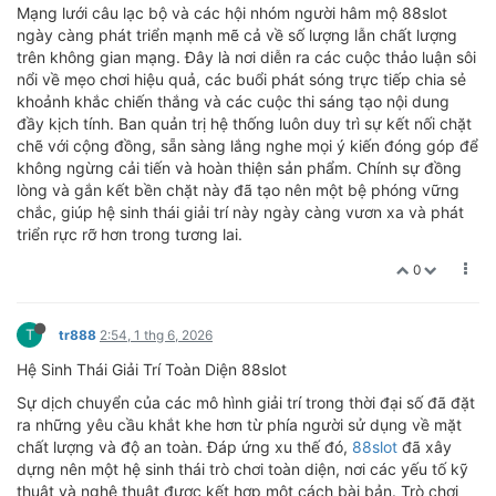
Mạng lưới câu lạc bộ và các hội nhóm người hâm mộ 88slot
ngày càng phát triển mạnh mẽ cả về số lượng lẫn chất lượng
trên không gian mạng. Đây là nơi diễn ra các cuộc thảo luận sôi
nổi về mẹo chơi hiệu quả, các buổi phát sóng trực tiếp chia sẻ
khoảnh khắc chiến thắng và các cuộc thi sáng tạo nội dung
đầy kịch tính. Ban quản trị hệ thống luôn duy trì sự kết nối chặt
chẽ với cộng đồng, sẵn sàng lắng nghe mọi ý kiến đóng góp để
không ngừng cải tiến và hoàn thiện sản phẩm. Chính sự đồng
lòng và gắn kết bền chặt này đã tạo nên một bệ phóng vững
chắc, giúp hệ sinh thái giải trí này ngày càng vươn xa và phát
triển rực rỡ hơn trong tương lai.
0
T
tr888
2:54, 1 thg 6, 2026
Hệ Sinh Thái Giải Trí Toàn Diện 88slot
Sự dịch chuyển của các mô hình giải trí trong thời đại số đã đặt
ra những yêu cầu khắt khe hơn từ phía người sử dụng về mặt
chất lượng và độ an toàn. Đáp ứng xu thế đó,
88slot
đã xây
dựng nên một hệ sinh thái trò chơi toàn diện, nơi các yếu tố kỹ
thuật và nghệ thuật được kết hợp một cách bài bản. Trò chơi