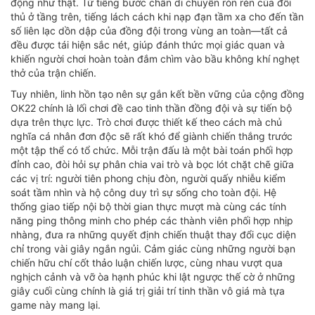
động như thật. Từ tiếng bước chân di chuyển rón rén của đối
thủ ở tầng trên, tiếng lách cách khi nạp đạn tầm xa cho đến tần
số liên lạc dồn dập của đồng đội trong vùng an toàn—tất cả
đều được tái hiện sắc nét, giúp đánh thức mọi giác quan và
khiến người chơi hoàn toàn đắm chìm vào bầu không khí nghẹt
thở của trận chiến.
Tuy nhiên, linh hồn tạo nên sự gắn kết bền vững của cộng đồng
OK22 chính là lối chơi đề cao tinh thần đồng đội và sự tiến bộ
dựa trên thực lực. Trò chơi được thiết kế theo cách mà chủ
nghĩa cá nhân đơn độc sẽ rất khó để giành chiến thắng trước
một tập thể có tổ chức. Mỗi trận đấu là một bài toán phối hợp
đỉnh cao, đòi hỏi sự phân chia vai trò và bọc lót chặt chẽ giữa
các vị trí: người tiên phong chịu đòn, người quấy nhiễu kiểm
soát tầm nhìn và hộ công duy trì sự sống cho toàn đội. Hệ
thống giao tiếp nội bộ thời gian thực mượt mà cùng các tính
năng ping thông minh cho phép các thành viên phối hợp nhịp
nhàng, đưa ra những quyết định chiến thuật thay đổi cục diện
chỉ trong vài giây ngắn ngủi. Cảm giác cùng những người bạn
chiến hữu chí cốt thảo luận chiến lược, cùng nhau vượt qua
nghịch cảnh và vỡ òa hạnh phúc khi lật ngược thế cờ ở những
giây cuối cùng chính là giá trị giải trí tinh thần vô giá mà tựa
game này mang lại.