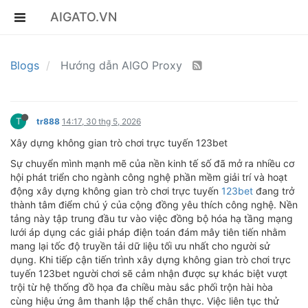
AIGATO.VN
Blogs
Hướng dẫn AIGO Proxy
T
tr888
14:17, 30 thg 5, 2026
Xây dựng không gian trò chơi trực tuyến 123bet
Sự chuyển mình mạnh mẽ của nền kinh tế số đã mở ra nhiều cơ
hội phát triển cho ngành công nghệ phần mềm giải trí và hoạt
động xây dựng không gian trò chơi trực tuyến
123bet
đang trở
thành tâm điểm chú ý của cộng đồng yêu thích công nghệ. Nền
tảng này tập trung đầu tư vào việc đồng bộ hóa hạ tầng mạng
lưới áp dụng các giải pháp điện toán đám mây tiên tiến nhằm
mang lại tốc độ truyền tải dữ liệu tối ưu nhất cho người sử
dụng. Khi tiếp cận tiến trình xây dựng không gian trò chơi trực
tuyến 123bet người chơi sẽ cảm nhận được sự khác biệt vượt
trội từ hệ thống đồ họa đa chiều màu sắc phối trộn hài hòa
cùng hiệu ứng âm thanh lập thể chân thực. Việc liên tục thử