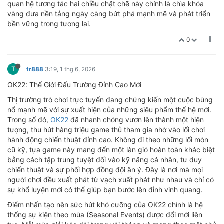
quan hệ tương tác hai chiều chặt chẽ này chính là chìa khóa
vàng đưa nền tảng ngày càng bứt phá mạnh mẽ và phát triển
bền vững trong tương lai.
0
T
tr888
3:19, 1 thg 6, 2026
OK22: Thế Giới Đấu Trường Đỉnh Cao Mới
Thị trường trò chơi trực tuyến đang chứng kiến một cuộc bùng
nổ mạnh mẽ với sự xuất hiện của những siêu phẩm thế hệ mới.
Trong số đó,
OK22
đã nhanh chóng vươn lên thành một hiện
tượng, thu hút hàng triệu game thủ tham gia nhờ vào lối chơi
hành động chiến thuật đỉnh cao. Không đi theo những lối mòn
cũ kỹ, tựa game này mang đến một làn gió hoàn toàn khác biệt
bằng cách tập trung tuyệt đối vào kỹ năng cá nhân, tư duy
chiến thuật và sự phối hợp đồng đội ăn ý. Đây là nơi mà mọi
người chơi đều xuất phát từ vạch xuất phát như nhau và chỉ có
sự khổ luyện mới có thể giúp bạn bước lên đỉnh vinh quang.
Điểm nhấn tạo nên sức hút khó cưỡng của OK22 chính là hệ
thống sự kiện theo mùa (Seasonal Events) được đổi mới liên