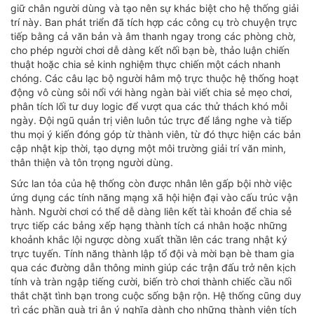
giữ chân người dùng và tạo nên sự khác biệt cho hệ thống giải
trí này. Ban phát triển đã tích hợp các công cụ trò chuyện trực
tiếp bằng cả văn bản và âm thanh ngay trong các phòng chờ,
cho phép người chơi dễ dàng kết nối bạn bè, thảo luận chiến
thuật hoặc chia sẻ kinh nghiệm thực chiến một cách nhanh
chóng. Các câu lạc bộ người hâm mộ trực thuộc hệ thống hoạt
động vô cùng sôi nổi với hàng ngàn bài viết chia sẻ mẹo chơi,
phân tích lối tư duy logic để vượt qua các thử thách khó mỗi
ngày. Đội ngũ quản trị viên luôn túc trực để lắng nghe và tiếp
thu mọi ý kiến đóng góp từ thành viên, từ đó thực hiện các bản
cập nhật kịp thời, tạo dựng một môi trường giải trí văn minh,
thân thiện và tôn trọng người dùng.
Sức lan tỏa của hệ thống còn được nhân lên gấp bội nhờ việc
ứng dụng các tính năng mạng xã hội hiện đại vào cấu trúc vận
hành. Người chơi có thể dễ dàng liên kết tài khoản để chia sẻ
trực tiếp các bảng xếp hạng thành tích cá nhân hoặc những
khoảnh khắc lội ngược dòng xuất thần lên các trang nhật ký
trực tuyến. Tính năng thành lập tổ đội và mời bạn bè tham gia
qua các đường dẫn thông minh giúp các trận đấu trở nên kịch
tính và tràn ngập tiếng cười, biến trò chơi thành chiếc cầu nối
thắt chặt tình bạn trong cuộc sống bận rộn. Hệ thống cũng duy
trì các phần quà tri ân ý nghĩa dành cho những thành viên tích