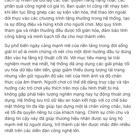
phần quà công nghệ có giá trị. Ban quản trị cũng rất nhạy bén
khi liên tục lồng ghép các sự kiện văn hóa, thể thao lớn ngoài
đời thực vào các chương trình tặng thưởng trong hệ thống, tạo
ra sự đồng điệu và hứng khởi cho người chơi. Mọi quy trình
tham gia và nhận thưởng đều được tối giản hóa, đảm bảo tính
công bằng và minh bạch tối đa cho mọi thành viên.
Sự phổ biến ngày càng mạnh mẽ của nền tảng trong đời sống
giải trí số là minh chứng rõ nét cho một định hướng đầu tư đúng
đắn vào hạ tầng kỹ thuật cốt lõi. Với mục tiêu mang lại trải
nghiệm mượt mà nhất, hệ thống đã ứng dụng các giải pháp tối
ưu hóa dữ liệu tiên tiến, giúp giảm thiểu dung lượng tải trang
nhưng vẫn giữ nguyên độ sắc nét của hình ảnh và độ chân
thực của âm thanh. Người chơi có thể dễ dàng truy cập và tận
hưởng các trò chơi yêu thích trên mọi cấu hình thiết bị mà
không gặp phải hiện tượng nghẽn mạng hay tự động thoát ứng
dụng. Hệ thống lưu trữ dữ liệu an toàn kết hợp với cơ chế bảo
mật thông tin đa lớp giúp tạo dựng một lá chắn vững chắc, bảo
vệ tối đa quyền riêng tư của khách hàng. Chính sự chỉn chu và
đáng tin cậy này đã giúp thương hiệu nhận được sự ủng hộ
mạnh mẽ từ người dùng, trở thành cái tên được nhắc đến nhiều
nhất trên các diễn đàn công nghệ lớn.