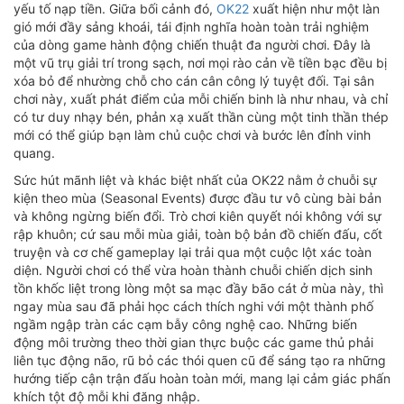
yếu tố nạp tiền. Giữa bối cảnh đó,
OK22
xuất hiện như một làn
gió mới đầy sảng khoái, tái định nghĩa hoàn toàn trải nghiệm
của dòng game hành động chiến thuật đa người chơi. Đây là
một vũ trụ giải trí trong sạch, nơi mọi rào cản về tiền bạc đều bị
xóa bỏ để nhường chỗ cho cán cân công lý tuyệt đối. Tại sân
chơi này, xuất phát điểm của mỗi chiến binh là như nhau, và chỉ
có tư duy nhạy bén, phản xạ xuất thần cùng một tinh thần thép
mới có thể giúp bạn làm chủ cuộc chơi và bước lên đỉnh vinh
quang.
Sức hút mãnh liệt và khác biệt nhất của OK22 nằm ở chuỗi sự
kiện theo mùa (Seasonal Events) được đầu tư vô cùng bài bản
và không ngừng biến đổi. Trò chơi kiên quyết nói không với sự
rập khuôn; cứ sau mỗi mùa giải, toàn bộ bản đồ chiến đấu, cốt
truyện và cơ chế gameplay lại trải qua một cuộc lột xác toàn
diện. Người chơi có thể vừa hoàn thành chuỗi chiến dịch sinh
tồn khốc liệt trong lòng một sa mạc đầy bão cát ở mùa này, thì
ngay mùa sau đã phải học cách thích nghi với một thành phố
ngầm ngập tràn các cạm bẫy công nghệ cao. Những biến
động môi trường theo thời gian thực buộc các game thủ phải
liên tục động não, rũ bỏ các thói quen cũ để sáng tạo ra những
hướng tiếp cận trận đấu hoàn toàn mới, mang lại cảm giác phấn
khích tột độ mỗi khi đăng nhập.