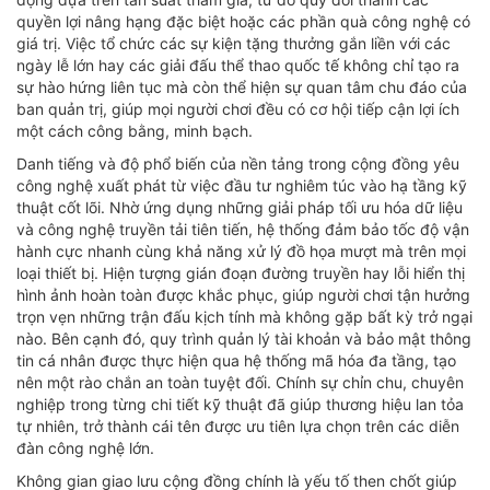
quyền lợi nâng hạng đặc biệt hoặc các phần quà công nghệ có
giá trị. Việc tổ chức các sự kiện tặng thưởng gắn liền với các
ngày lễ lớn hay các giải đấu thể thao quốc tế không chỉ tạo ra
sự hào hứng liên tục mà còn thể hiện sự quan tâm chu đáo của
ban quản trị, giúp mọi người chơi đều có cơ hội tiếp cận lợi ích
một cách công bằng, minh bạch.
Danh tiếng và độ phổ biến của nền tảng trong cộng đồng yêu
công nghệ xuất phát từ việc đầu tư nghiêm túc vào hạ tầng kỹ
thuật cốt lõi. Nhờ ứng dụng những giải pháp tối ưu hóa dữ liệu
và công nghệ truyền tải tiên tiến, hệ thống đảm bảo tốc độ vận
hành cực nhanh cùng khả năng xử lý đồ họa mượt mà trên mọi
loại thiết bị. Hiện tượng gián đoạn đường truyền hay lỗi hiển thị
hình ảnh hoàn toàn được khắc phục, giúp người chơi tận hưởng
trọn vẹn những trận đấu kịch tính mà không gặp bất kỳ trở ngại
nào. Bên cạnh đó, quy trình quản lý tài khoản và bảo mật thông
tin cá nhân được thực hiện qua hệ thống mã hóa đa tầng, tạo
nên một rào chắn an toàn tuyệt đối. Chính sự chỉn chu, chuyên
nghiệp trong từng chi tiết kỹ thuật đã giúp thương hiệu lan tỏa
tự nhiên, trở thành cái tên được ưu tiên lựa chọn trên các diễn
đàn công nghệ lớn.
Không gian giao lưu cộng đồng chính là yếu tố then chốt giúp