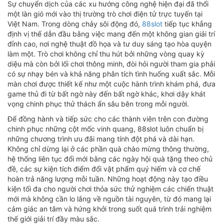
Sự chuyển dịch của các xu hướng công nghệ hiện đại đã thổi
một làn gió mới vào thị trường trò chơi điện tử trực tuyến tại
Việt Nam. Trong dòng chảy sôi động đó,
88slot
tiếp tục khẳng
định vị thế dẫn đầu bằng việc mang đến một không gian giải trí
đỉnh cao, nơi nghệ thuật đồ họa và tư duy sáng tạo hòa quyện
làm một. Trò chơi không chỉ thu hút bởi những vòng quay kỳ
diệu mà còn bởi lối chơi thông minh, đòi hỏi người tham gia phải
có sự nhạy bén và khả năng phân tích tình huống xuất sắc. Mỗi
màn chơi được thiết kế như một cuộc hành trình khám phá, đưa
game thủ đi từ bất ngờ này đến bất ngờ khác, khơi dậy khát
vọng chinh phục thử thách ẩn sâu bên trong mỗi người.
Để đồng hành và tiếp sức cho các thành viên trên con đường
chinh phục những cột mốc vinh quang, 88slot luôn chuẩn bị
những chương trình ưu đãi mang tính đột phá và dài hạn.
Không chỉ dừng lại ở các phần quà chào mừng thông thường,
hệ thống liên tục đổi mới bằng các ngày hội quà tặng theo chủ
đề, các sự kiện tích điểm đổi vật phẩm quý hiếm và cơ chế
hoàn trả năng lượng mỗi tuần. Những hoạt động này tạo điều
kiện tối đa cho người chơi thỏa sức thử nghiệm các chiến thuật
mới mà không cần lo lắng về nguồn tài nguyên, từ đó mang lại
cảm giác an tâm và hứng khởi trong suốt quá trình trải nghiệm
thế giới giải trí đầy màu sắc.