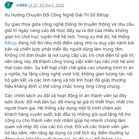
T
tr888
14:37, 30 thg 5, 2026
Xu Hướng Chuyển Đổi Công Nghệ Giải Trí Số 88top
Sự giao thoa giữa công nghệ thông tin truyền thông và nhu cầu
giải trí ngày càng cao đã thúc đẩy sự ra đời của nhiều không
gian trò chơi trực tuyến thế hệ mới. Trong xu thế đó, hệ thống
88top
đang nổi lên như một điểm sáng nhờ tư duy vận hành bài
bản và chiến lược phát triển lấy người dùng làm trung tâm.
Không chỉ đơn thuần là nơi cung cấp các trò chơi điện tử giải trí,
nền tảng này đã thành công trong việc kiến tạo nên một hệ sinh
thái toàn diện. Sự kết hợp chặt chẽ giữa các chương trình tri ân
ý nghĩa, hạ tầng công nghệ vượt trội, không gian tương tác nội
bộ gắn kết và các tính năng xã hội linh hoạt đã giúp thương
hiệu khẳng định vị thế vững chắc trong lòng công chúng.
Các chính sách ưu đãi và hoạt động tri ân thành viên tại đây
luôn được đổi mới liên tục để mang lại giá trị thiết thực nhất cho
người tham gia. Hệ thống xây dựng một lộ trình chăm sóc
khách hàng xuyên suốt, bắt đầu từ những gói quà tặng hỗ trợ
công cụ cho thành viên mới nhằm giúp họ nhanh chóng làm
quen với nhịp độ của các trò chơi. Đối với các thành viên gắn
bó lâu năm, nền tảng áp dụng cơ chế tích lũy điểm thưởng tự
động dựa trên tần suất tham gia, từ đó quy đổi thành các