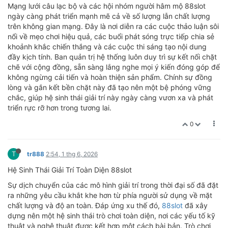
Mạng lưới câu lạc bộ và các hội nhóm người hâm mộ 88slot
ngày càng phát triển mạnh mẽ cả về số lượng lẫn chất lượng
trên không gian mạng. Đây là nơi diễn ra các cuộc thảo luận sôi
nổi về mẹo chơi hiệu quả, các buổi phát sóng trực tiếp chia sẻ
khoảnh khắc chiến thắng và các cuộc thi sáng tạo nội dung
đầy kịch tính. Ban quản trị hệ thống luôn duy trì sự kết nối chặt
chẽ với cộng đồng, sẵn sàng lắng nghe mọi ý kiến đóng góp để
không ngừng cải tiến và hoàn thiện sản phẩm. Chính sự đồng
lòng và gắn kết bền chặt này đã tạo nên một bệ phóng vững
chắc, giúp hệ sinh thái giải trí này ngày càng vươn xa và phát
triển rực rỡ hơn trong tương lai.
0
T
tr888
2:54, 1 thg 6, 2026
Hệ Sinh Thái Giải Trí Toàn Diện 88slot
Sự dịch chuyển của các mô hình giải trí trong thời đại số đã đặt
ra những yêu cầu khắt khe hơn từ phía người sử dụng về mặt
chất lượng và độ an toàn. Đáp ứng xu thế đó,
88slot
đã xây
dựng nên một hệ sinh thái trò chơi toàn diện, nơi các yếu tố kỹ
thuật và nghệ thuật được kết hợp một cách bài bản. Trò chơi