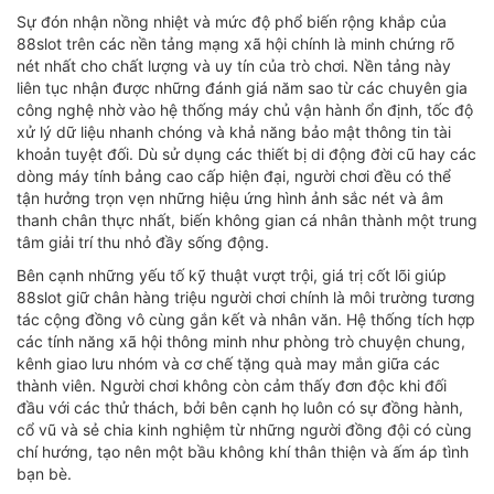
Sự đón nhận nồng nhiệt và mức độ phổ biến rộng khắp của
88slot trên các nền tảng mạng xã hội chính là minh chứng rõ
nét nhất cho chất lượng và uy tín của trò chơi. Nền tảng này
liên tục nhận được những đánh giá năm sao từ các chuyên gia
công nghệ nhờ vào hệ thống máy chủ vận hành ổn định, tốc độ
xử lý dữ liệu nhanh chóng và khả năng bảo mật thông tin tài
khoản tuyệt đối. Dù sử dụng các thiết bị di động đời cũ hay các
dòng máy tính bảng cao cấp hiện đại, người chơi đều có thể
tận hưởng trọn vẹn những hiệu ứng hình ảnh sắc nét và âm
thanh chân thực nhất, biến không gian cá nhân thành một trung
tâm giải trí thu nhỏ đầy sống động.
Bên cạnh những yếu tố kỹ thuật vượt trội, giá trị cốt lõi giúp
88slot giữ chân hàng triệu người chơi chính là môi trường tương
tác cộng đồng vô cùng gắn kết và nhân văn. Hệ thống tích hợp
các tính năng xã hội thông minh như phòng trò chuyện chung,
kênh giao lưu nhóm và cơ chế tặng quà may mắn giữa các
thành viên. Người chơi không còn cảm thấy đơn độc khi đối
đầu với các thử thách, bởi bên cạnh họ luôn có sự đồng hành,
cổ vũ và sẻ chia kinh nghiệm từ những người đồng đội có cùng
chí hướng, tạo nên một bầu không khí thân thiện và ấm áp tình
bạn bè.