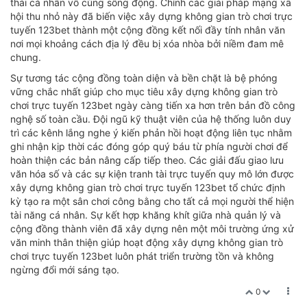
thái cá nhân vô cùng sống động. Chính các giải pháp mạng xã
hội thu nhỏ này đã biến việc xây dựng không gian trò chơi trực
tuyến 123bet thành một cộng đồng kết nối đầy tính nhân văn
nơi mọi khoảng cách địa lý đều bị xóa nhòa bởi niềm đam mê
chung.
Sự tương tác cộng đồng toàn diện và bền chặt là bệ phóng
vững chắc nhất giúp cho mục tiêu xây dựng không gian trò
chơi trực tuyến 123bet ngày càng tiến xa hơn trên bản đồ công
nghệ số toàn cầu. Đội ngũ kỹ thuật viên của hệ thống luôn duy
trì các kênh lắng nghe ý kiến phản hồi hoạt động liên tục nhằm
ghi nhận kịp thời các đóng góp quý báu từ phía người chơi để
hoàn thiện các bản nâng cấp tiếp theo. Các giải đấu giao lưu
văn hóa số và các sự kiện tranh tài trực tuyến quy mô lớn được
xây dựng không gian trò chơi trực tuyến 123bet tổ chức định
kỳ tạo ra một sân chơi công bằng cho tất cả mọi người thể hiện
tài năng cá nhân. Sự kết hợp khăng khít giữa nhà quản lý và
cộng đồng thành viên đã xây dựng nên một môi trường ứng xử
văn minh thân thiện giúp hoạt động xây dựng không gian trò
chơi trực tuyến 123bet luôn phát triển trường tồn và không
ngừng đổi mới sáng tạo.
0