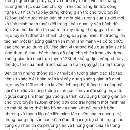
lượng người dùng truy cập và đăng ký thành viên mới tăng
trưởng liên tục qua các chu kỳ. Trên các trang tin tức công
nghệ uy tín cụm từ xây dựng không gian trò chơi trực tuyến
123bet luôn được nhắc đến như một biểu tượng của sự đổi mới
và tính minh bạch tuyệt đối trong khâu quản lý vận hành dữ
liệu. Sức hút lan tỏa từ quá trình xây dựng không gian trò chơi
trực tuyến 123bet đã nhanh chóng bao phủ nhiều thị trường lớn
tạo nên một làn sóng giải trí văn minh lành mạnh và có tổ chức
cao cho người dùng số. Việc định vị thương hiệu dựa trên sự hài
lòng thực tế của khách hàng đã giúp cho chiến lược xây dựng
không gian trò chơi trực tuyến 123bet khẳng định vững chắc vị
thế độc tôn của mình trước sự cạnh tranh gay gắt từ thị trường.
Bên cạnh những thông số kỹ thuật ấn tượng điểm đặc sắc tạo
nên sự khác biệt hoàn toàn khi xây dựng không gian trò chơi
trực tuyến 123bet chính là việc tích hợp hệ thống tính năng xã
hội đa chiều vô cùng thông minh gắn liền với đời sống thực tế.
Người dùng khi tham gia vào quá trình xây dựng không gian trò
chơi trực tuyến 123bet không đơn độc trải nghiệm một mình mà
có thể dễ dàng thiết lập hồ sơ cá nhân kết nối bạn bè bốn
phương và thành lập các liên minh tác chiến nhanh chóng. Hệ
thống cung cấp sẵn các kênh đàm thoại nội bộ chất lượng cao
công cụ nhắn tin đa phương tiện và không gian chia sẻ trạng