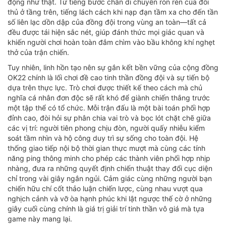
động như thật. Từ tiếng bước chân di chuyển rón rén của đối
thủ ở tầng trên, tiếng lách cách khi nạp đạn tầm xa cho đến tần
số liên lạc dồn dập của đồng đội trong vùng an toàn—tất cả
đều được tái hiện sắc nét, giúp đánh thức mọi giác quan và
khiến người chơi hoàn toàn đắm chìm vào bầu không khí nghẹt
thở của trận chiến.
Tuy nhiên, linh hồn tạo nên sự gắn kết bền vững của cộng đồng
OK22 chính là lối chơi đề cao tinh thần đồng đội và sự tiến bộ
dựa trên thực lực. Trò chơi được thiết kế theo cách mà chủ
nghĩa cá nhân đơn độc sẽ rất khó để giành chiến thắng trước
một tập thể có tổ chức. Mỗi trận đấu là một bài toán phối hợp
đỉnh cao, đòi hỏi sự phân chia vai trò và bọc lót chặt chẽ giữa
các vị trí: người tiên phong chịu đòn, người quấy nhiễu kiểm
soát tầm nhìn và hộ công duy trì sự sống cho toàn đội. Hệ
thống giao tiếp nội bộ thời gian thực mượt mà cùng các tính
năng ping thông minh cho phép các thành viên phối hợp nhịp
nhàng, đưa ra những quyết định chiến thuật thay đổi cục diện
chỉ trong vài giây ngắn ngủi. Cảm giác cùng những người bạn
chiến hữu chí cốt thảo luận chiến lược, cùng nhau vượt qua
nghịch cảnh và vỡ òa hạnh phúc khi lật ngược thế cờ ở những
giây cuối cùng chính là giá trị giải trí tinh thần vô giá mà tựa
game này mang lại.