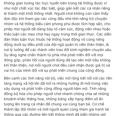
Không gian tương tác trực tuyến bên trong hệ thống được ví
như một chất xúc tác đặc biệt, giúp gắn kết các cá nhân riêng
lẻ thành một khối thống nhất. Người chơi không còn cảm thấy
đơn độc khi tham gia các vòng đấu nhờ tính năng trò chuyện
nhóm và hệ thống biểu cảm phong phú được tích hợp sẵn, cho
phép mọi người dễ dàng bày tỏ cảm xúc, động viên nhau hoặc
thảo luận các mẹo chơi hay ngay trong thời gian thực. Các diễn
đàn thảo luận trực thuộc hệ thống hoạt động vô cùng năng
động dưới sự điều phối của đội ngũ quản trị viên thân thiện, là
nơi lý tưởng để các thành viên trao đổi kinh nghiệm chuyên sâu.
Sự lắng nghe chân thành từ phía nhà phát triển đối với mọi
đóng góp, phản hồi của người dùng đã tạo nên một bầu không
khí thân thiện, nơi mỗi người chơi đều cảm nhận được giá trị và
vai trò của mình đối với sự phát triển chung của cộng đồng.
Bên cạnh các tính năng nội bộ, việc mở rộng kết nối với các nền
tảng mạng xã hội lớn đã mở ra những hướng đi mới trong việc
xây dựng và phát triển cộng đồng người hâm mộ. Tính năng
đồng bộ hóa cho phép người chơi nhanh chóng chia sẻ những
khoảnh khắc thăng hoa, những bảng xếp hạng điểm số ấn
tượng lên trang cá nhân để chung vui cùng bạn bè. Cơ chế
thành lập đội nhóm và mời người quen cùng tham gia tranh tài
thông qua các đường liên kết thông minh đã biến những giờ