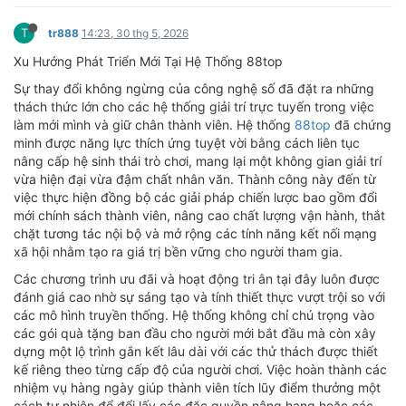
T
tr888
14:23, 30 thg 5, 2026
Xu Hướng Phát Triển Mới Tại Hệ Thống 88top
Sự thay đổi không ngừng của công nghệ số đã đặt ra những
thách thức lớn cho các hệ thống giải trí trực tuyến trong việc
làm mới mình và giữ chân thành viên. Hệ thống
88top
đã chứng
minh được năng lực thích ứng tuyệt vời bằng cách liên tục
nâng cấp hệ sinh thái trò chơi, mang lại một không gian giải trí
vừa hiện đại vừa đậm chất nhân văn. Thành công này đến từ
việc thực hiện đồng bộ các giải pháp chiến lược bao gồm đổi
mới chính sách thành viên, nâng cao chất lượng vận hành, thắt
chặt tương tác nội bộ và mở rộng các tính năng kết nối mạng
xã hội nhằm tạo ra giá trị bền vững cho người tham gia.
Các chương trình ưu đãi và hoạt động tri ân tại đây luôn được
đánh giá cao nhờ sự sáng tạo và tính thiết thực vượt trội so với
các mô hình truyền thống. Hệ thống không chỉ chú trọng vào
các gói quà tặng ban đầu cho người mới bắt đầu mà còn xây
dựng một lộ trình gắn kết lâu dài với các thử thách được thiết
kế riêng theo từng cấp độ của người chơi. Việc hoàn thành các
nhiệm vụ hàng ngày giúp thành viên tích lũy điểm thưởng một
cách tự nhiên để đổi lấy các đặc quyền nâng hạng hoặc các