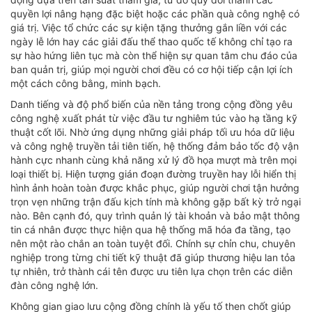
quyền lợi nâng hạng đặc biệt hoặc các phần quà công nghệ có
giá trị. Việc tổ chức các sự kiện tặng thưởng gắn liền với các
ngày lễ lớn hay các giải đấu thể thao quốc tế không chỉ tạo ra
sự hào hứng liên tục mà còn thể hiện sự quan tâm chu đáo của
ban quản trị, giúp mọi người chơi đều có cơ hội tiếp cận lợi ích
một cách công bằng, minh bạch.
Danh tiếng và độ phổ biến của nền tảng trong cộng đồng yêu
công nghệ xuất phát từ việc đầu tư nghiêm túc vào hạ tầng kỹ
thuật cốt lõi. Nhờ ứng dụng những giải pháp tối ưu hóa dữ liệu
và công nghệ truyền tải tiên tiến, hệ thống đảm bảo tốc độ vận
hành cực nhanh cùng khả năng xử lý đồ họa mượt mà trên mọi
loại thiết bị. Hiện tượng gián đoạn đường truyền hay lỗi hiển thị
hình ảnh hoàn toàn được khắc phục, giúp người chơi tận hưởng
trọn vẹn những trận đấu kịch tính mà không gặp bất kỳ trở ngại
nào. Bên cạnh đó, quy trình quản lý tài khoản và bảo mật thông
tin cá nhân được thực hiện qua hệ thống mã hóa đa tầng, tạo
nên một rào chắn an toàn tuyệt đối. Chính sự chỉn chu, chuyên
nghiệp trong từng chi tiết kỹ thuật đã giúp thương hiệu lan tỏa
tự nhiên, trở thành cái tên được ưu tiên lựa chọn trên các diễn
đàn công nghệ lớn.
Không gian giao lưu cộng đồng chính là yếu tố then chốt giúp