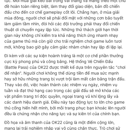
tục. Mỗi mùa giải kéo dài trong vài tháng và mang theo một chủ
đề hoàn toàn riêng biệt, làm thay đổi giao diện, bản đồ chiến
đấu cho đến cơ chế gameplay cốt lõi. Chẳng hạn, ở mùa giải
mùa đông, người chơi sẽ phải đối mặt với những cơn bão tuyết
làm giảm tầm nhìn, đòi hỏi các đội trưởng phải thay đổi chiến
thuật di chuyển ngay lập tức. Những thử thách giới hạn thời
gian này không chỉ kiểm tra khả năng thích ứng nhanh nhạy
của game thủ mà còn giữ cho trải nghiệm chơi game luôn tươi
mới, không bao giờ gây cảm giác nhàm chán hay lặp đi lặp lại.
Đi kèm với các sự kiện hoành tráng là một cơ chế phần thưởng
cực kỳ phong phú và công bằng. Hệ thống Vé Chiến Đấu
(Battle Pass) của OK22 được thiết kế dựa trên nguyên tắc "chơi
để nhận". Người chơi không thể dùng tiền để mua sức mạnh
hay sở hữu những trang bị vượt trội làm mất cân bằng trận đấu.
Thay vào đó, việc hoàn thành các nhiệm vụ ngày, nhiệm vụ
tuần và đạt thứ hạng cao trong các giải đấu sẽ mở khóa các
vật phẩm trang trí độc quyền, ngoại trang vũ khí lộng lẫy và
các danh hiệu danh giá. Điều này tạo động lực to lớn cho game
thủ cống hiến hết mình, bởi mỗi trang phục bạn khoác lên người
đều là chứng nhận cho năng lực và sự kiên trì của chính bạn.
Đồ họa và âm thanh của OK22 cũng là một điểm cộng lớn,
mang lại trải nghiệm nhập vai vô cùng chân thực. Trò chơi sử