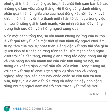
phút giải trí thành cơ hội giao lưu, thắt chặt tình cảm bạn bè sau
những giờ làm việc căng thẳng. Hệ thống cũng dành những
phần quà tri ân ý nghĩa cho các hoạt động kết nối này, khuyến
khích mỗi thành viên trở thành một nhân tố tích cực trong việc
lan tỏa lối sống giải trí lành mạnh, văn minh và tràn đầy năng
lượng tích cực đến với những người xung quanh.
Nhìn một cách tổng thể, sự lớn mạnh không ngừng của 88top
là kết quả tất yếu của một triết lý vận hành lấy người chơi làm
trung tâm của mọi sự phát triển. Bằng việc kết hợp hài hòa giữa
lợi ích kinh tế từ các chương trình tri ân, sức mạnh công nghệ
vượt trội của nền tảng, không gian tương tác cộng đồng ấm áp
và khả năng lan tỏa mạnh mẽ của các tính năng xã hội, hệ
thống đã khẳng định vị thế dẫn đầu của mình. Trong tương lai,
với cam kết duy trì chất lượng dịch vụ đỉnh cao và không
ngừng sáng tạo, sân chơi này chắc chắn sẽ còn tiến xa hơn
nữa, tiếp tục là điểm đến lý tưởng và đáng tin cậy cho cộng
đồng những người đam mê trò chơi trực tuyến thế hệ mới.
0
T
tr888
14:29, 30 thg 5, 2026