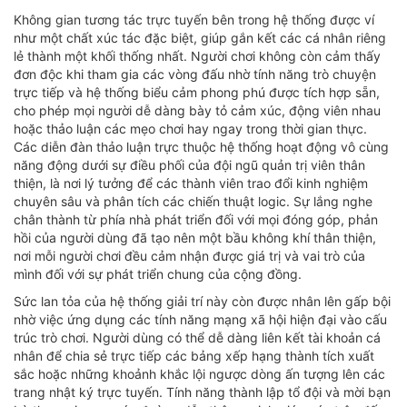
Không gian tương tác trực tuyến bên trong hệ thống được ví
như một chất xúc tác đặc biệt, giúp gắn kết các cá nhân riêng
lẻ thành một khối thống nhất. Người chơi không còn cảm thấy
đơn độc khi tham gia các vòng đấu nhờ tính năng trò chuyện
trực tiếp và hệ thống biểu cảm phong phú được tích hợp sẵn,
cho phép mọi người dễ dàng bày tỏ cảm xúc, động viên nhau
hoặc thảo luận các mẹo chơi hay ngay trong thời gian thực.
Các diễn đàn thảo luận trực thuộc hệ thống hoạt động vô cùng
năng động dưới sự điều phối của đội ngũ quản trị viên thân
thiện, là nơi lý tưởng để các thành viên trao đổi kinh nghiệm
chuyên sâu và phân tích các chiến thuật logic. Sự lắng nghe
chân thành từ phía nhà phát triển đối với mọi đóng góp, phản
hồi của người dùng đã tạo nên một bầu không khí thân thiện,
nơi mỗi người chơi đều cảm nhận được giá trị và vai trò của
mình đối với sự phát triển chung của cộng đồng.
Sức lan tỏa của hệ thống giải trí này còn được nhân lên gấp bội
nhờ việc ứng dụng các tính năng mạng xã hội hiện đại vào cấu
trúc trò chơi. Người dùng có thể dễ dàng liên kết tài khoản cá
nhân để chia sẻ trực tiếp các bảng xếp hạng thành tích xuất
sắc hoặc những khoảnh khắc lội ngược dòng ấn tượng lên các
trang nhật ký trực tuyến. Tính năng thành lập tổ đội và mời bạn