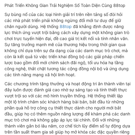
Phát Triển Không Gian Trải Nghiệm Số Toàn Diện Cùng 88top
Sự bùng nổ của các loại hình giải trí trên nền tảng số đòi hỏi
các nhà phát triển phải không ngừng đổi mới tư duy để giữ
chân người dùng. Hệ thống
88top
đã khẳng định được năng
lực thích ứng vượt trội bằng cách xây dựng một không gian trò
chơi trực tuyến hiện đại, đề cao giá trị kết nối và tính nhân văn.
Sự tăng trưởng mạnh mẽ của thương hiệu trong thời gian qua
không chỉ dựa trên sự đa dạng của các danh mục trò chơi, mà
còn là kết quả từ việc triển khai đồng bộ các giải pháp chiến
lược bao gồm đổi mới chính sách đãi ngộ, tối ưu hóa hạ tầng
công nghệ, thắt chặt tương tác cộng đồng nội bộ và ứng dụng
các tính năng mạng xã hội linh hoạt.
Các chương trình tặng thưởng và hoạt động tri ân thành viên tại
đây luôn được đánh giá cao nhờ sự sáng tạo và tính thiết thực
vượt trội so với các mô hình truyền thống. Hệ thống thiết lập
một lộ trình chăm sóc khách hàng bài bản, bắt đầu từ những
phần quà hỗ trợ công cụ thiết thực dành cho người mới bắt
đầu, giúp họ có thêm nguồn năng lượng để khám phá các danh
mục trò chơi mà không gặp áp lực tài chính. Đối với những
thành viên gắn bó lâu năm, cơ chế tích lũy điểm số tự động dựa
trên tần suất tham gia sẽ giúp họ mở khóa các đặc quyền riêng