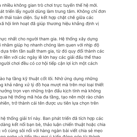
 nhiều không gian trò chơi trực tuyến thế hệ mới.
t triển lấy người dùng làm trung tâm. Không chỉ đơn
inh thái toàn diện. Sự kết hợp chặt chẽ giữa các
xã hội linh hoạt đã giúp thương hiệu khẳng định vị
ết thực nhất cho người tham gia. Hệ thống xây dựng
ới nhằm giúp họ nhanh chóng làm quen với nhịp độ
 dựa trên tần suất tham gia, từ đó quy đổi thành các
liền với các ngày lễ lớn hay các giải đấu thể thao
gười chơi đều có cơ hội tiếp cận lợi ích một cách
ào hạ tầng kỹ thuật cốt lõi. Nhờ ứng dụng những
ng khả năng xử lý đồ họa mượt mà trên mọi loại thiết
n hưởng trọn vẹn những trận đấu kịch tính mà không
n qua hệ thống mã hóa đa tầng, tạo nên một rào chắn
hiên, trở thành cái tên được ưu tiên lựa chọn trên
ệ thống giải trí này. Ban phát triển đã tích hợp các
àng kết nối bạn bè, thảo luận chiến thuật hoặc chia
vô cùng sôi nổi với hàng ngàn bài viết chia sẻ mẹo
 lắng nghe và tiếp thu mọi ý kiến đóng góp từ thành