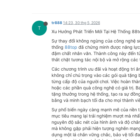
tr888
14:23, 30 thg 5, 2026
T
Xu Hướng Phát Triển Mới Tại Hệ Thống 88t
Sự thay đổi không ngừng của công nghệ số đ
thống
88top
đã chứng minh được năng lực th
đậm chất nhân văn. Thành công này đến từ 
thắt chặt tương tác nội bộ và mở rộng các 
Các chương trình ưu đãi và hoạt động tri ân
không chỉ chú trọng vào các gói quà tặng b
từng cấp độ của người chơi. Việc hoàn thà
hoặc các phần quà công nghệ có giá trị. Ba
tặng thưởng trong hệ thống, tạo ra sự đồn
bằng và minh bạch tối đa cho mọi thành vi
Sự phổ biến ngày càng mạnh mẽ của nền tảng
mục tiêu mang lại trải nghiệm mượt mà nhất
nguyên độ sắc nét của hình ảnh và độ chân 
mà không gặp phải hiện tượng nghẽn mạng h
dựng một lá chắn vững chắc, bảo vệ tối đa