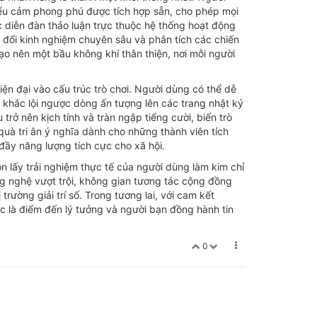
iểu cảm phong phú được tích hợp sẵn, cho phép mọi
 diễn đàn thảo luận trực thuộc hệ thống hoạt động
ao đổi kinh nghiệm chuyên sâu và phân tích các chiến
ạo nên một bầu không khí thân thiện, nơi mỗi người
iện đại vào cấu trúc trò chơi. Người dùng có thể dễ
 khắc lội ngược dòng ấn tượng lên các trang nhật ký
rở nên kịch tính và tràn ngập tiếng cười, biến trò
quà tri ân ý nghĩa dành cho những thành viên tích
đầy năng lượng tích cực cho xã hội.
ôn lấy trải nghiệm thực tế của người dùng làm kim chỉ
ng nghệ vượt trội, không gian tương tác cộng đồng
rường giải trí số. Trong tương lai, với cam kết
ục là điểm đến lý tưởng và người bạn đồng hành tin
0