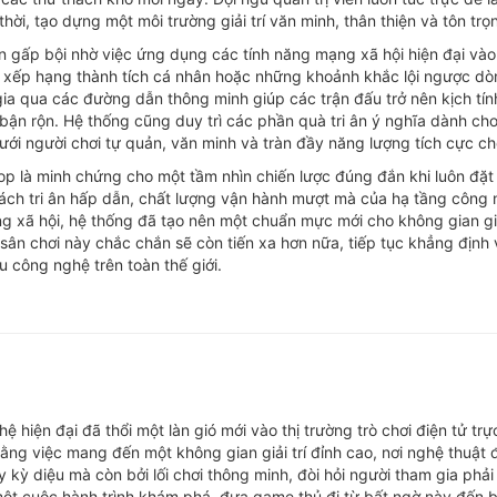
thời, tạo dựng một môi trường giải trí văn minh, thân thiện và tôn tr
n gấp bội nhờ việc ứng dụng các tính năng mạng xã hội hiện đại vào 
g xếp hạng thành tích cá nhân hoặc những khoảnh khắc lội ngược dòn
ia qua các đường dẫn thông minh giúp các trận đấu trở nên kịch tính 
 bận rộn. Hệ thống cũng duy trì các phần quà tri ân ý nghĩa dành ch
ưới người chơi tự quản, văn minh và tràn đầy năng lượng tích cực ch
p là minh chứng cho một tầm nhìn chiến lược đúng đắn khi luôn đặt l
 sách tri ân hấp dẫn, chất lượng vận hành mượt mà của hạ tầng côn
g xã hội, hệ thống đã tạo nên một chuẩn mực mới cho không gian giải
 sân chơi này chắc chắn sẽ còn tiến xa hơn nữa, tiếp tục khẳng định
u công nghệ trên toàn thế giới.
hiện đại đã thổi một làn gió mới vào thị trường trò chơi điện tử tr
ằng việc mang đến một không gian giải trí đỉnh cao, nơi nghệ thuật
 kỳ diệu mà còn bởi lối chơi thông minh, đòi hỏi người tham gia phả
một cuộc hành trình khám phá, đưa game thủ đi từ bất ngờ này đến 