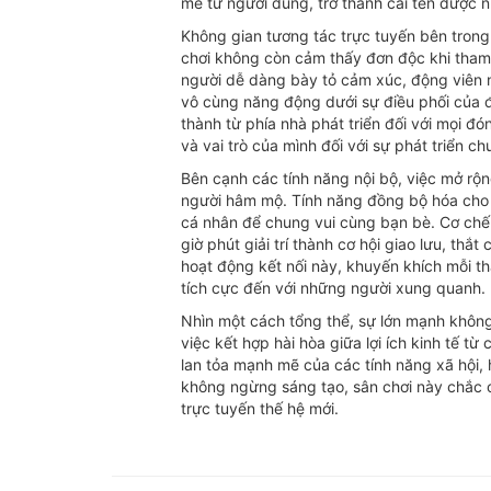
mẽ từ người dùng, trở thành cái tên được 
Không gian tương tác trực tuyến bên trong 
chơi không còn cảm thấy đơn độc khi tham
người dễ dàng bày tỏ cảm xúc, động viên n
vô cùng năng động dưới sự điều phối của độ
thành từ phía nhà phát triển đối với mọi đ
và vai trò của mình đối với sự phát triển 
Bên cạnh các tính năng nội bộ, việc mở rộ
người hâm mộ. Tính năng đồng bộ hóa cho 
cá nhân để chung vui cùng bạn bè. Cơ chế 
giờ phút giải trí thành cơ hội giao lưu, t
hoạt động kết nối này, khuyến khích mỗi thà
tích cực đến với những người xung quanh.
Nhìn một cách tổng thể, sự lớn mạnh không 
việc kết hợp hài hòa giữa lợi ích kinh tế 
lan tỏa mạnh mẽ của các tính năng xã hội, 
không ngừng sáng tạo, sân chơi này chắc c
trực tuyến thế hệ mới.