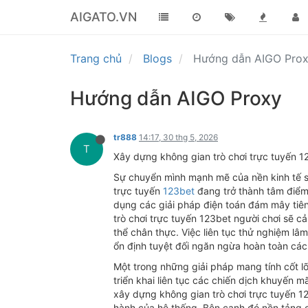
AIGATO.VN
Trang chủ
Blogs
Hướng dẫn AIGO Pro
Hướng dẫn AIGO Proxy
tr888
14:17, 30 thg 5, 2026
T
Xây dựng không gian trò chơi trực tuyến 1
Sự chuyển mình mạnh mẽ của nền kinh tế số
trực tuyến
123bet
đang trở thành tâm điểm
dụng các giải pháp điện toán đám mây tiên 
trò chơi trực tuyến 123bet người chơi sẽ c
thể chân thực. Việc liên tục thử nghiệm l
ổn định tuyệt đối ngăn ngừa hoàn toàn các 
Một trong những giải pháp mang tính cốt lõ
triển khai liên tục các chiến dịch khuyến 
xây dựng không gian trò chơi trực tuyến 1
hành của hệ thống. Bên cạnh đó nền tảng 