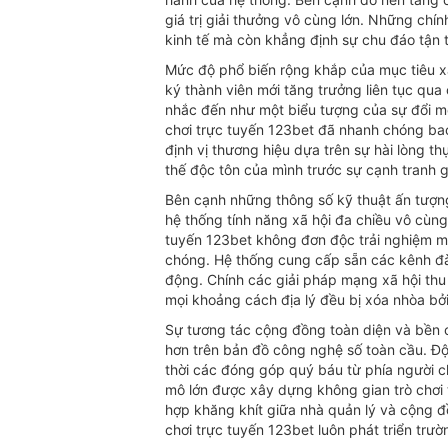
giá trị giải thưởng vô cùng lớn. Những chín
kinh tế mà còn khẳng định sự chu đáo tận 
Mức độ phổ biến rộng khắp của mục tiêu x
ký thành viên mới tăng trưởng liên tục qua
nhắc đến như một biểu tượng của sự đổi mới
chơi trực tuyến 123bet đã nhanh chóng bao 
định vị thương hiệu dựa trên sự hài lòng 
thế độc tôn của mình trước sự cạnh tranh g
Bên cạnh những thông số kỹ thuật ấn tượng
hệ thống tính năng xã hội đa chiều vô cùng
tuyến 123bet không đơn độc trải nghiệm mộ
chóng. Hệ thống cung cấp sẵn các kênh đàm
động. Chính các giải pháp mạng xã hội thu
mọi khoảng cách địa lý đều bị xóa nhòa b
Sự tương tác cộng đồng toàn diện và bền c
hơn trên bản đồ công nghệ số toàn cầu. Đội
thời các đóng góp quý báu từ phía người ch
mô lớn được xây dựng không gian trò chơi t
hợp khăng khít giữa nhà quản lý và cộng 
chơi trực tuyến 123bet luôn phát triển trư