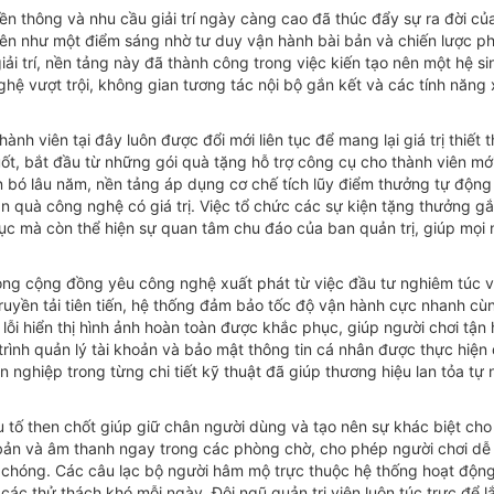
ền thông và nhu cầu giải trí ngày càng cao đã thúc đẩy sự ra đời của
ên như một điểm sáng nhờ tư duy vận hành bài bản và chiến lược phá
giải trí, nền tảng này đã thành công trong việc kiến tạo nên một hệ s
ghệ vượt trội, không gian tương tác nội bộ gắn kết và các tính năng 
hành viên tại đây luôn được đổi mới liên tục để mang lại giá trị thi
ốt, bắt đầu từ những gói quà tặng hỗ trợ công cụ cho thành viên m
ắn bó lâu năm, nền tảng áp dụng cơ chế tích lũy điểm thưởng tự động
 quà công nghệ có giá trị. Việc tổ chức các sự kiện tặng thưởng gắn 
tục mà còn thể hiện sự quan tâm chu đáo của ban quản trị, giúp mọi n
ong cộng đồng yêu công nghệ xuất phát từ việc đầu tư nghiêm túc v
truyền tải tiên tiến, hệ thống đảm bảo tốc độ vận hành cực nhanh cù
lỗi hiển thị hình ảnh hoàn toàn được khắc phục, giúp người chơi tậ
trình quản lý tài khoản và bảo mật thông tin cá nhân được thực hiệ
n nghiệp trong từng chi tiết kỹ thuật đã giúp thương hiệu lan tỏa tự n
 tố then chốt giúp giữ chân người dùng và tạo nên sự khác biệt cho h
bản và âm thanh ngay trong các phòng chờ, cho phép người chơi dễ d
chóng. Các câu lạc bộ người hâm mộ trực thuộc hệ thống hoạt động 
a các thử thách khó mỗi ngày. Đội ngũ quản trị viên luôn túc trực để