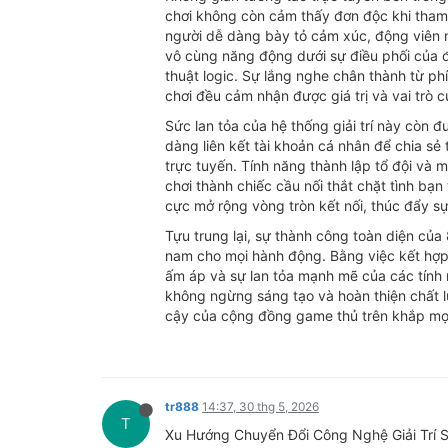
chơi không còn cảm thấy đơn độc khi tham 
người dễ dàng bày tỏ cảm xúc, động viên n
vô cùng năng động dưới sự điều phối của độ
thuật logic. Sự lắng nghe chân thành từ ph
chơi đều cảm nhận được giá trị và vai trò 
Sức lan tỏa của hệ thống giải trí này còn 
dàng liên kết tài khoản cá nhân để chia s
trực tuyến. Tính năng thành lập tổ đội và 
chơi thành chiếc cầu nối thắt chặt tình bạ
cực mở rộng vòng tròn kết nối, thúc đẩy sự
Tựu trung lại, sự thành công toàn diện của
nam cho mọi hành động. Bằng việc kết hợp 
ấm áp và sự lan tỏa mạnh mẽ của các tính nă
không ngừng sáng tạo và hoàn thiện chất lư
cậy của cộng đồng game thủ trên khắp mọ
tr888
14:37, 30 thg 5, 2026
T
Xu Hướng Chuyển Đổi Công Nghệ Giải Trí 