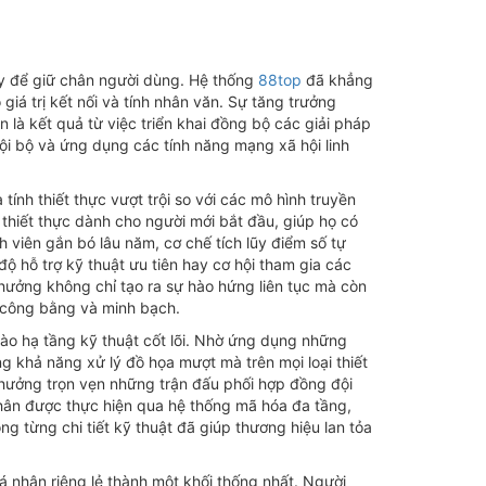
duy để giữ chân người dùng. Hệ thống
88top
đã khẳng
giá trị kết nối và tính nhân văn. Sự tăng trưởng
là kết quả từ việc triển khai đồng bộ các giải pháp
ội bộ và ứng dụng các tính năng mạng xã hội linh
ính thiết thực vượt trội so với các mô hình truyền
 thiết thực dành cho người mới bắt đầu, giúp họ có
viên gắn bó lâu năm, cơ chế tích lũy điểm số tự
ộ hỗ trợ kỹ thuật ưu tiên hay cơ hội tham gia các
 thưởng không chỉ tạo ra sự hào hứng liên tục mà còn
h công bằng và minh bạch.
ào hạ tầng kỹ thuật cốt lõi. Nhờ ứng dụng những
ng khả năng xử lý đồ họa mượt mà trên mọi loại thiết
n hưởng trọn vẹn những trận đấu phối hợp đồng đội
 nhân được thực hiện qua hệ thống mã hóa đa tầng,
g từng chi tiết kỹ thuật đã giúp thương hiệu lan tỏa
á nhân riêng lẻ thành một khối thống nhất. Người