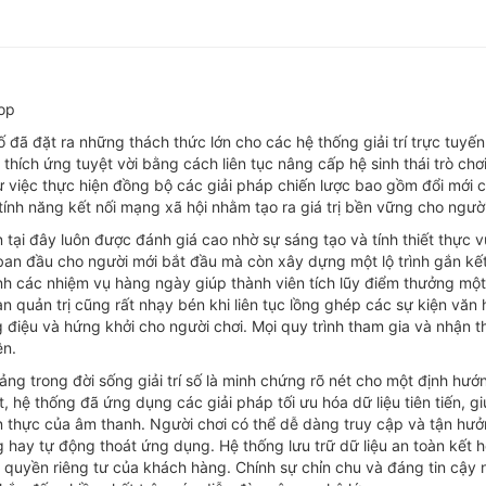
op
ã đặt ra những thách thức lớn cho các hệ thống giải trí trực tuyến
ích ứng tuyệt vời bằng cách liên tục nâng cấp hệ sinh thái trò chơi,
việc thực hiện đồng bộ các giải pháp chiến lược bao gồm đổi mới c
tính năng kết nối mạng xã hội nhằm tạo ra giá trị bền vững cho ngườ
 tại đây luôn được đánh giá cao nhờ sự sáng tạo và tính thiết thực v
an đầu cho người mới bắt đầu mà còn xây dựng một lộ trình gắn kết l
nh các nhiệm vụ hàng ngày giúp thành viên tích lũy điểm thưởng mộ
n quản trị cũng rất nhạy bén khi liên tục lồng ghép các sự kiện văn 
g điệu và hứng khởi cho người chơi. Mọi quy trình tham gia và nhận 
ên.
 trong đời sống giải trí số là minh chứng rõ nét cho một định hướng
, hệ thống đã ứng dụng các giải pháp tối ưu hóa dữ liệu tiên tiến, g
thực của âm thanh. Người chơi có thể dễ dàng truy cập và tận hưởng 
ay tự động thoát ứng dụng. Hệ thống lưu trữ dữ liệu an toàn kết hợ
 quyền riêng tư của khách hàng. Chính sự chỉn chu và đáng tin cậ