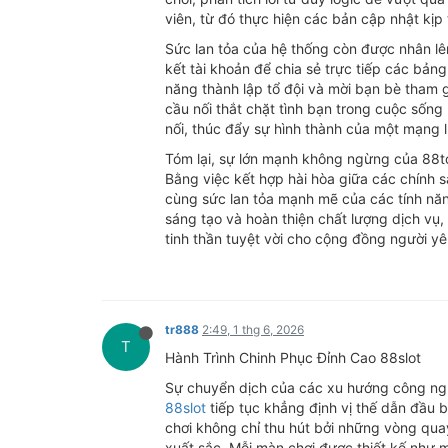
viên, từ đó thực hiện các bản cập nhật kịp 
Sức lan tỏa của hệ thống còn được nhân lê
kết tài khoản để chia sẻ trực tiếp các bản
năng thành lập tổ đội và mời bạn bè tham g
cầu nối thắt chặt tình bạn trong cuộc sống
nối, thúc đẩy sự hình thành của một mạng l
Tóm lại, sự lớn mạnh không ngừng của 88to
Bằng việc kết hợp hài hòa giữa các chính
cùng sức lan tỏa mạnh mẽ của các tính năn
sáng tạo và hoàn thiện chất lượng dịch vụ,
tinh thần tuyệt vời cho cộng đồng người yê
tr888
2:49, 1 thg 6, 2026
T
Hành Trình Chinh Phục Đỉnh Cao 88slot
Sự chuyển dịch của các xu hướng công nghệ 
88slot
tiếp tục khẳng định vị thế dẫn đầu b
chơi không chỉ thu hút bởi những vòng quay
xuất sắc. Mỗi màn chơi được thiết kế như 