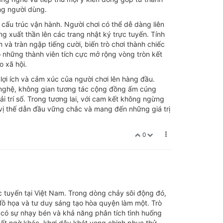
ọng người dùng.
cấu trúc vận hành. Người chơi có thể dễ dàng liên
g xuất thần lên các trang nhật ký trực tuyến. Tính
và tràn ngập tiếng cười, biến trò chơi thành chiếc
o những thành viên tích cực mở rộng vòng tròn kết
o xã hội.
ợi ích và cảm xúc của người chơi lên hàng đầu.
g nghệ, không gian tương tác cộng đồng ấm cúng
 trí số. Trong tương lai, với cam kết không ngừng
 vị thế dẫn đầu vững chắc và mang đến những giá trị
0
ực tuyến tại Việt Nam. Trong dòng chảy sôi động đó,
 đồ họa và tư duy sáng tạo hòa quyện làm một. Trò
i có sự nhạy bén và khả năng phân tích tình huống
bất ngờ khác, khơi dậy khát vọng chinh phục thử