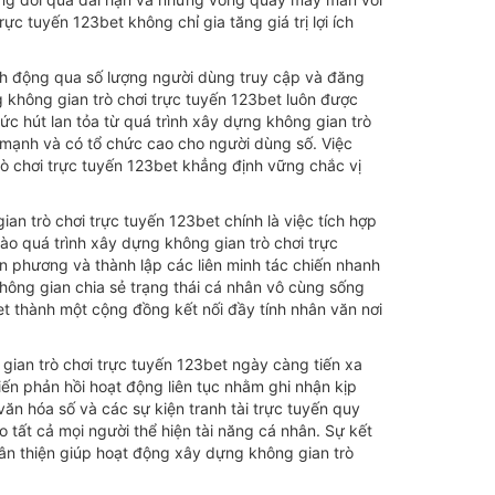
ực tuyến 123bet không chỉ gia tăng giá trị lợi ích
nh động qua số lượng người dùng truy cập và đăng
g không gian trò chơi trực tuyến 123bet luôn được
ức hút lan tỏa từ quá trình xây dựng không gian trò
h mạnh và có tổ chức cao cho người dùng số. Việc
rò chơi trực tuyến 123bet khẳng định vững chắc vị
n trò chơi trực tuyến 123bet chính là việc tích hợp
vào quá trình xây dựng không gian trò chơi trực
n phương và thành lập các liên minh tác chiến nhanh
hông gian chia sẻ trạng thái cá nhân vô cùng sống
et thành một cộng đồng kết nối đầy tính nhân văn nơi
ian trò chơi trực tuyến 123bet ngày càng tiến xa
iến phản hồi hoạt động liên tục nhằm ghi nhận kịp
văn hóa số và các sự kiện tranh tài trực tuyến quy
 tất cả mọi người thể hiện tài năng cá nhân. Sự kết
ân thiện giúp hoạt động xây dựng không gian trò