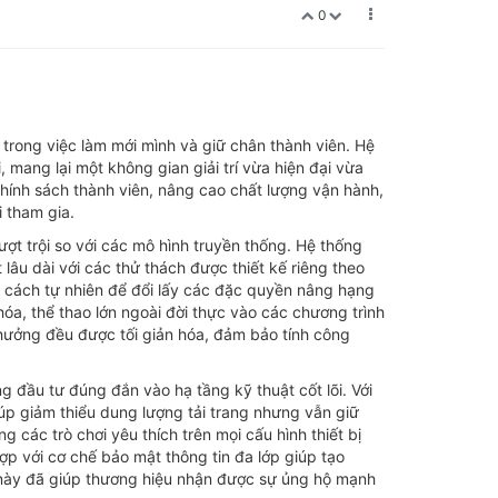
0
 trong việc làm mới mình và giữ chân thành viên. Hệ
 mang lại một không gian giải trí vừa hiện đại vừa
hính sách thành viên, nâng cao chất lượng vận hành,
i tham gia.
ượt trội so với các mô hình truyền thống. Hệ thống
âu dài với các thử thách được thiết kế riêng theo
t cách tự nhiên để đổi lấy các đặc quyền nâng hạng
hóa, thể thao lớn ngoài đời thực vào các chương trình
thưởng đều được tối giản hóa, đảm bảo tính công
 đầu tư đúng đắn vào hạ tầng kỹ thuật cốt lõi. Với
iúp giảm thiểu dung lượng tải trang nhưng vẫn giữ
các trò chơi yêu thích trên mọi cấu hình thiết bị
p với cơ chế bảo mật thông tin đa lớp giúp tạo
y này đã giúp thương hiệu nhận được sự ủng hộ mạnh