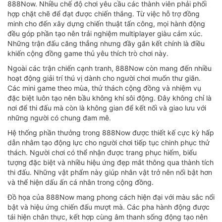
888Now. Nhiều chế độ chơi yêu cầu các thành viên phải phối
hợp chặt chẽ để đạt được chiến thắng. Từ việc hỗ trợ đồng
minh cho đến xây dựng chiến thuật tấn công, mọi hành động
đều góp phần tạo nên trải nghiệm multiplayer giàu cảm xúc.
Những trận đấu căng thẳng nhưng đầy gắn kết chính là điều
khiến cộng đồng game thủ yêu thích trò chơi này.
Ngoài các trận chiến cạnh tranh, 888Now còn mang đến nhiều
hoạt động giải trí thú vị dành cho người chơi muốn thư giãn.
Các mini game theo mùa, thử thách cộng đồng và nhiệm vụ
đặc biệt luôn tạo nên bầu không khí sôi động. Đây không chỉ là
nơi để thi đấu mà còn là không gian để kết nối và giao lưu với
những người có chung đam mê.
Hệ thống phần thưởng trong 888Now được thiết kế cực kỳ hấp
dẫn nhằm tạo động lực cho người chơi tiếp tục chinh phục thử
thách. Người chơi có thể nhận được trang phục hiếm, biểu
tượng đặc biệt và nhiều hiệu ứng đẹp mắt thông qua thành tích
thi đấu. Những vật phẩm này giúp nhân vật trở nên nổi bật hơn
và thể hiện dấu ấn cá nhân trong cộng đồng.
Đồ họa của 888Now mang phong cách hiện đại với màu sắc nổi
bật và hiệu ứng chiến đấu mượt mà. Các pha hành động được
tái hiện chân thực, kết hợp cùng âm thanh sống động tạo nên