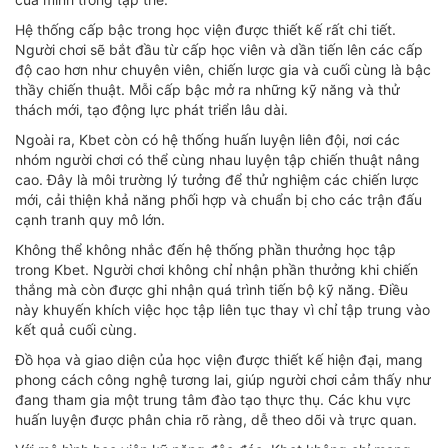
Hệ thống cấp bậc trong học viện được thiết kế rất chi tiết.
Người chơi sẽ bắt đầu từ cấp học viên và dần tiến lên các cấp
độ cao hơn như chuyên viên, chiến lược gia và cuối cùng là bậc
thầy chiến thuật. Mỗi cấp bậc mở ra những kỹ năng và thử
thách mới, tạo động lực phát triển lâu dài.
Ngoài ra, Kbet còn có hệ thống huấn luyện liên đội, nơi các
nhóm người chơi có thể cùng nhau luyện tập chiến thuật nâng
cao. Đây là môi trường lý tưởng để thử nghiệm các chiến lược
mới, cải thiện khả năng phối hợp và chuẩn bị cho các trận đấu
cạnh tranh quy mô lớn.
Không thể không nhắc đến hệ thống phần thưởng học tập
trong Kbet. Người chơi không chỉ nhận phần thưởng khi chiến
thắng mà còn được ghi nhận quá trình tiến bộ kỹ năng. Điều
này khuyến khích việc học tập liên tục thay vì chỉ tập trung vào
kết quả cuối cùng.
Đồ họa và giao diện của học viện được thiết kế hiện đại, mang
phong cách công nghệ tương lai, giúp người chơi cảm thấy như
đang tham gia một trung tâm đào tạo thực thụ. Các khu vực
huấn luyện được phân chia rõ ràng, dễ theo dõi và trực quan.