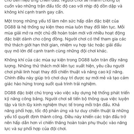
cuốn vào những trận đấu tốc độ cao với nhịp độ dồn dập và
không khí cạnh tranh gay cấn.
Một trong những yếu tố làm nên sức hấp dẫn đặc biệt của
DG88 là hệ thống sự kiện theo mùa luôn thay đổi liên tục. Mỗi
mùa giải mở ra một chủ đề hoàn toàn mới với nhiều hoạt động
đặc biệt dành cho cộng đồng. Người chơi có thể tham gia các
thử thách giới hạn thời gian, nhiệm vụ hợp tác hoặc giải đấu
quy mô lớn để cạnh tranh cùng những đội chơi khác.
Không khí của các mùa sự kiện trong DG88 luôn tràn đầy năng
lượng. Những thử thách mới liên tục xuất hiện, yêu cầu người
chơi phải linh hoạt thay đổi chiến thuật và nâng cao kỹ năng.
Chính điều này giúp trò chơi duy trì được sự mới mẻ và tạo cảm
giác hào hứng trong suốt quá trình trải nghiệm.
DG88 đặc biệt chú trọng vào việc xây dựng hệ thống phát triển
kỹ năng công bằng. Người chơi sẽ tiến bộ thông qua việc luyện
tập và tích lũy kinh nghiệm thực tế trong mỗi trận đấu. Khả
năng phối hợp, tốc độ phản ứng và tư duy chiến thuật là những
yếu tố quyết định thành công. Điều này khiến các trận đấu trở
nên hấp dẫn hơn vì chiến thắng hoàn toàn phụ thuộc vào năng
lực và sự phối hợp của đội chơi.