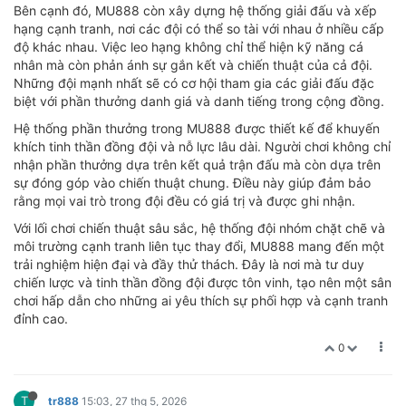
Bên cạnh đó, MU888 còn xây dựng hệ thống giải đấu và xếp
hạng cạnh tranh, nơi các đội có thể so tài với nhau ở nhiều cấp
độ khác nhau. Việc leo hạng không chỉ thể hiện kỹ năng cá
nhân mà còn phản ánh sự gắn kết và chiến thuật của cả đội.
Những đội mạnh nhất sẽ có cơ hội tham gia các giải đấu đặc
biệt với phần thưởng danh giá và danh tiếng trong cộng đồng.
Hệ thống phần thưởng trong MU888 được thiết kế để khuyến
khích tinh thần đồng đội và nỗ lực lâu dài. Người chơi không chỉ
nhận phần thưởng dựa trên kết quả trận đấu mà còn dựa trên
sự đóng góp vào chiến thuật chung. Điều này giúp đảm bảo
rằng mọi vai trò trong đội đều có giá trị và được ghi nhận.
Với lối chơi chiến thuật sâu sắc, hệ thống đội nhóm chặt chẽ và
môi trường cạnh tranh liên tục thay đổi, MU888 mang đến một
trải nghiệm hiện đại và đầy thử thách. Đây là nơi mà tư duy
chiến lược và tinh thần đồng đội được tôn vinh, tạo nên một sân
chơi hấp dẫn cho những ai yêu thích sự phối hợp và cạnh tranh
đỉnh cao.
0
T
tr888
15:03, 27 thg 5, 2026