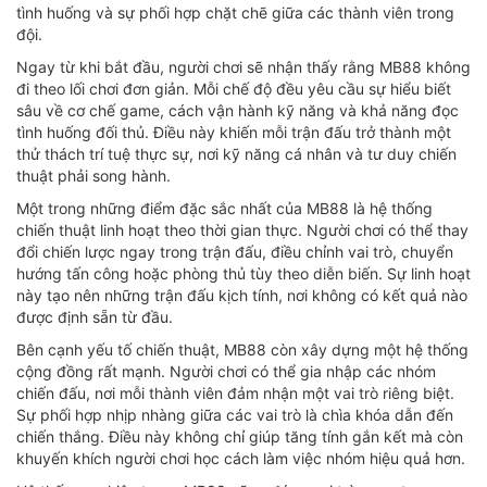
tình huống và sự phối hợp chặt chẽ giữa các thành viên trong
đội.
Ngay từ khi bắt đầu, người chơi sẽ nhận thấy rằng MB88 không
đi theo lối chơi đơn giản. Mỗi chế độ đều yêu cầu sự hiểu biết
sâu về cơ chế game, cách vận hành kỹ năng và khả năng đọc
tình huống đối thủ. Điều này khiến mỗi trận đấu trở thành một
thử thách trí tuệ thực sự, nơi kỹ năng cá nhân và tư duy chiến
thuật phải song hành.
Một trong những điểm đặc sắc nhất của MB88 là hệ thống
chiến thuật linh hoạt theo thời gian thực. Người chơi có thể thay
đổi chiến lược ngay trong trận đấu, điều chỉnh vai trò, chuyển
hướng tấn công hoặc phòng thủ tùy theo diễn biến. Sự linh hoạt
này tạo nên những trận đấu kịch tính, nơi không có kết quả nào
được định sẵn từ đầu.
Bên cạnh yếu tố chiến thuật, MB88 còn xây dựng một hệ thống
cộng đồng rất mạnh. Người chơi có thể gia nhập các nhóm
chiến đấu, nơi mỗi thành viên đảm nhận một vai trò riêng biệt.
Sự phối hợp nhịp nhàng giữa các vai trò là chìa khóa dẫn đến
chiến thắng. Điều này không chỉ giúp tăng tính gắn kết mà còn
khuyến khích người chơi học cách làm việc nhóm hiệu quả hơn.