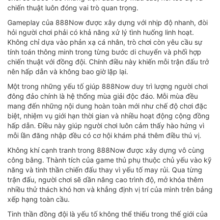
chiến thuật luôn đóng vai trò quan trọng.
Gameplay của 888Now được xây dựng với nhịp độ nhanh, đòi
hỏi người chơi phải có khả năng xử lý tình huống linh hoạt.
Không chỉ dựa vào phản xạ cá nhân, trò chơi còn yêu cầu sự
tính toán thông minh trong từng bước di chuyển và phối hợp
chiến thuật với đồng đội. Chính điều này khiến mỗi trận đấu trở
nên hấp dẫn và không bao giờ lặp lại.
Một trong những yếu tố giúp 888Now duy trì lượng người chơi
đông đảo chính là hệ thống mùa giải độc đáo. Mỗi mùa đều
mang đến những nội dung hoàn toàn mới như chế độ chơi đặc
biệt, nhiệm vụ giới hạn thời gian và nhiều hoạt động cộng đồng
hấp dẫn. Điều này giúp người chơi luôn cảm thấy hào hứng vì
mỗi lần đăng nhập đều có cơ hội khám phá thêm điều thú vị.
Không khí cạnh tranh trong 888Now được xây dựng vô cùng
công bằng. Thành tích của game thủ phụ thuộc chủ yếu vào kỹ
năng và tinh thần chiến đấu thay vì yếu tố may rủi. Qua từng
trận đấu, người chơi sẽ dần nâng cao trình độ, mở khóa thêm
nhiều thử thách khó hơn và khẳng định vị trí của mình trên bảng
xếp hạng toàn cầu.
Tinh thần đồng đội là yếu tố không thể thiếu trong thế giới của