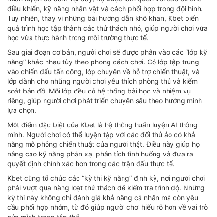
điều khiển, kỹ năng nhân vật và cách phối hợp trong đội hình.
Tuy nhiên, thay vì những bài hướng dẫn khô khan, Kbet biến
quá trình học tập thành các thử thách nhỏ, giúp người chơi vừa
học vừa thực hành trong môi trường thực tế.
Sau giai đoạn cơ bản, người chơi sẽ được phân vào các “lớp kỹ
năng” khác nhau tùy theo phong cách chơi. Có lớp tập trung
vào chiến đấu tấn công, lớp chuyên về hỗ trợ chiến thuật, và
lớp dành cho những người chơi yêu thích phòng thủ và kiểm
soát bản đồ. Mỗi lớp đều có hệ thống bài học và nhiệm vụ
riêng, giúp người chơi phát triển chuyên sâu theo hướng mình
lựa chọn.
Một điểm đặc biệt của Kbet là hệ thống huấn luyện AI thông
minh. Người chơi có thể luyện tập với các đối thủ ảo có khả
năng mô phỏng chiến thuật của người thật. Điều này giúp họ
nâng cao kỹ năng phản xạ, phân tích tình huống và đưa ra
quyết định chính xác hơn trong các trận đấu thực tế.
Kbet cũng tổ chức các “kỳ thi kỹ năng” định kỳ, nơi người chơi
phải vượt qua hàng loạt thử thách để kiểm tra trình độ. Những
kỳ thi này không chỉ đánh giá khả năng cá nhân mà còn yêu
cầu phối hợp nhóm, từ đó giúp người chơi hiểu rõ hơn về vai trò
của mình trong tập thể.