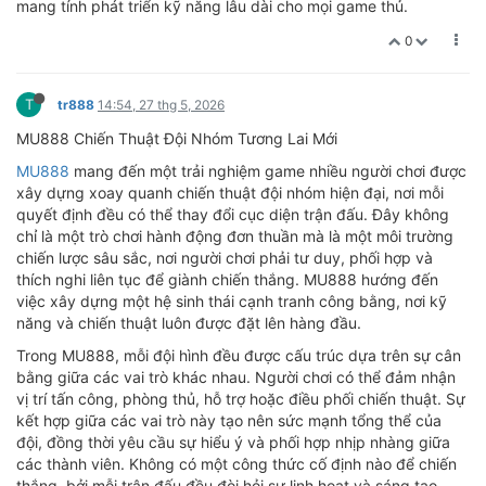
mang tính phát triển kỹ năng lâu dài cho mọi game thủ.
0
T
tr888
14:54, 27 thg 5, 2026
MU888 Chiến Thuật Đội Nhóm Tương Lai Mới
MU888
mang đến một trải nghiệm game nhiều người chơi được
xây dựng xoay quanh chiến thuật đội nhóm hiện đại, nơi mỗi
quyết định đều có thể thay đổi cục diện trận đấu. Đây không
chỉ là một trò chơi hành động đơn thuần mà là một môi trường
chiến lược sâu sắc, nơi người chơi phải tư duy, phối hợp và
thích nghi liên tục để giành chiến thắng. MU888 hướng đến
việc xây dựng một hệ sinh thái cạnh tranh công bằng, nơi kỹ
năng và chiến thuật luôn được đặt lên hàng đầu.
Trong MU888, mỗi đội hình đều được cấu trúc dựa trên sự cân
bằng giữa các vai trò khác nhau. Người chơi có thể đảm nhận
vị trí tấn công, phòng thủ, hỗ trợ hoặc điều phối chiến thuật. Sự
kết hợp giữa các vai trò này tạo nên sức mạnh tổng thể của
đội, đồng thời yêu cầu sự hiểu ý và phối hợp nhịp nhàng giữa
các thành viên. Không có một công thức cố định nào để chiến
thắng, bởi mỗi trận đấu đều đòi hỏi sự linh hoạt và sáng tạo