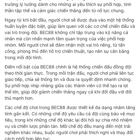
trường lý tưởng dành cho những ai yêu thích sự phối hợp, tinh
thần tập thể và cảm giác chiến thắng đến từ nỗ lực chung.
Ngay từ khi bắt đầu, người chơi sẽ được đưa vào một hệ thống
huấn luyện đặc biệt, giúp làm quen với các cơ chế chiến đấu và
vai trò trong đội. BEC88 không chỉ tập trung vào kỹ năng cá
nhân mà còn nhấn mạnh tầm quan trọng của việc phối hợp
nhóm. Mỗi người chơi sẽ đảm nhận một vai trò riêng, từ tấn
công, phòng thủ đến hỗ trợ chiến thuật, tạo nên sự cân bằng
trong mỗi đội hình.
Điểm nổi bật của BEC88 chính là hệ thống chiến đấu đồng đội
theo thời gian thực. Trong mỗi trận đấu, người chơi phải liên tục
giao tiếp, chia sẻ thông tin và đưa ra quyết định nhanh chóng.
Sự phối hợp nhịp nhàng giữa các thành viên có thể tạo ra lợi
thế lớn, giúp đội giành chiến thắng ngay cả khi đối đầu với đối
thủ mạnh hơn.
Các chế độ chơi trong BEC88 được thiết kế đa dạng nhằm tăng
tính gắn kết. Có những chế độ yêu cầu cả đội cùng bảo vệ mục
tiêu, trong khi những chế độ khác lại đòi hỏi sự chia nhỏ nhiệm
vụ và chiến lược phân tán. Mỗi chế độ đều mang đến một trải
nghiệm khác nhau, buộc người chơi phải thích nghi và thay đổi
cách phối hợp liên tục.