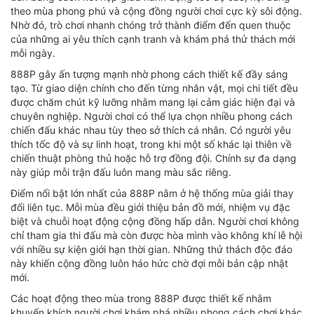
theo mùa phong phú và cộng đồng người chơi cực kỳ sôi động.
Nhờ đó, trò chơi nhanh chóng trở thành điểm đến quen thuộc
của những ai yêu thích cạnh tranh và khám phá thử thách mới
mỗi ngày.
888P gây ấn tượng mạnh nhờ phong cách thiết kế đầy sáng
tạo. Từ giao diện chính cho đến từng nhân vật, mọi chi tiết đều
được chăm chút kỹ lưỡng nhằm mang lại cảm giác hiện đại và
chuyên nghiệp. Người chơi có thể lựa chọn nhiều phong cách
chiến đấu khác nhau tùy theo sở thích cá nhân. Có người yêu
thích tốc độ và sự linh hoạt, trong khi một số khác lại thiên về
chiến thuật phòng thủ hoặc hỗ trợ đồng đội. Chính sự đa dạng
này giúp mỗi trận đấu luôn mang màu sắc riêng.
Điểm nổi bật lớn nhất của 888P nằm ở hệ thống mùa giải thay
đổi liên tục. Mỗi mùa đều giới thiệu bản đồ mới, nhiệm vụ đặc
biệt và chuỗi hoạt động cộng đồng hấp dẫn. Người chơi không
chỉ tham gia thi đấu mà còn được hòa mình vào không khí lễ hội
với nhiều sự kiện giới hạn thời gian. Những thử thách độc đáo
này khiến cộng đồng luôn háo hức chờ đợi mỗi bản cập nhật
mới.
Các hoạt động theo mùa trong 888P được thiết kế nhằm
khuyến khích người chơi khám phá nhiều phong cách chơi khác