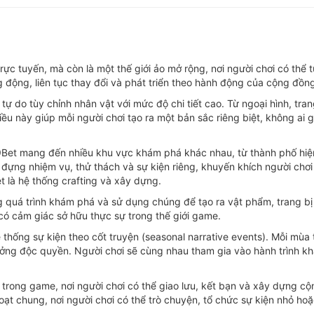
trực tuyến, mà còn là một thế giới ảo mở rộng, nơi người chơi có thể
 động, liên tục thay đổi và phát triển theo hành động của cộng đồng
ể tự do tùy chỉnh nhân vật với mức độ chi tiết cao. Từ ngoại hình, t
ều này giúp mỗi người chơi tạo ra một bản sắc riêng biệt, không ai g
9Bet mang đến nhiều khu vực khám phá khác nhau, từ thành phố hiện
ựng nhiệm vụ, thử thách và sự kiện riêng, khuyến khích người chơi 
t là hệ thống crafting và xây dựng.
ng quá trình khám phá và sử dụng chúng để tạo ra vật phẩm, trang b
có cảm giác sở hữu thực sự trong thế giới game.
 thống sự kiện theo cốt truyện (seasonal narrative events). Mỗi m
ưởng độc quyền. Người chơi sẽ cùng nhau tham gia vào hành trình kh
trong game, nơi người chơi có thể giao lưu, kết bạn và xây dựng c
ạt chung, nơi người chơi có thể trò chuyện, tổ chức sự kiện nhỏ hoặ