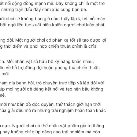
ết nối cộng đồng mạnh mẽ. Đây không chỉ là một trò
ởng những trận đấu đầy cảm xúc cùng bạn bè.
ời chơi sẽ không bao giờ cảm thấy lặp lại vì mỗi màn
ất ngờ liên tục xuất hiện khiến người chơi luôn phải
g đội. Một người chơi có phản xạ tốt sẽ tạo được lợi
g thời điểm và phối hợp chiến thuật chính là chìa
ích. Mỗi nhân vật sở hữu bộ kỹ năng khác nhau,
ên về hỗ trợ đồng đội hoặc phòng thủ chiến thuật.
 mới.
 gia bang hội, trò chuyện trực tiếp và lập đội với
iúp mọi người dễ dàng kết nối và tạo nên bầu không
mê.
ới như bản đồ độc quyền, thử thách giới hạn thời
 mùa giải đều mở ra những trải nghiệm hoàn toàn khác
 cực. Người chơi có thể nhận vật phẩm giá trị thông
 này không chỉ giúp nâng cao trải nghiệm mà còn