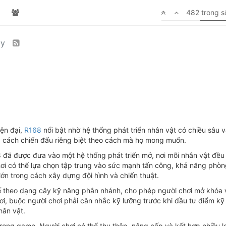
482 trong s
xy
iện đại,
R168
nổi bật nhờ hệ thống phát triển nhân vật có chiều sâu 
 cách chiến đấu riêng biệt theo cách mà họ mong muốn.
8 đã được đưa vào một hệ thống phát triển mở, nơi mỗi nhân vật đều
hơi có thể lựa chọn tập trung vào sức mạnh tấn công, khả năng phòng
lớn trong cách xây dựng đội hình và chiến thuật.
ế theo dạng cây kỹ năng phân nhánh, cho phép người chơi mở khóa v
ơi, buộc người chơi phải cân nhắc kỹ lưỡng trước khi đầu tư điểm kỹ
hân vật.
trong game. Người chơi có thể thu thập, nâng cấp và kết hợp nhiều l