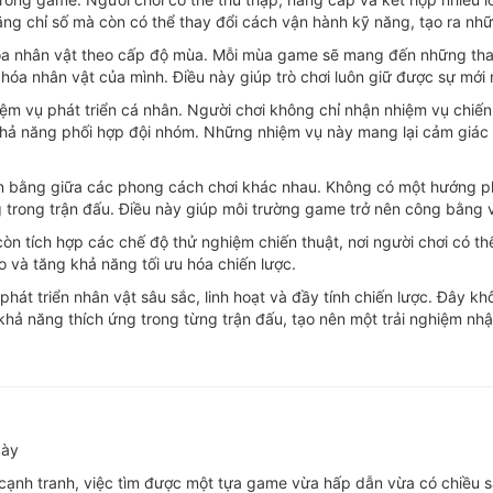
ăng chỉ số mà còn có thể thay đổi cách vận hành kỹ năng, tạo ra nh
hóa nhân vật theo cấp độ mùa. Mỗi mùa game sẽ mang đến những tha
u hóa nhân vật của mình. Điều này giúp trò chơi luôn giữ được sự mới m
ệm vụ phát triển cá nhân. Người chơi không chỉ nhận nhiệm vụ chiến
khả năng phối hợp đội nhóm. Những nhiệm vụ này mang lại cảm giác ti
n bằng giữa các phong cách chơi khác nhau. Không có một hướng phá
trong trận đấu. Điều này giúp môi trường game trở nên công bằng v
òn tích hợp các chế độ thử nghiệm chiến thuật, nơi người chơi có th
ro và tăng khả năng tối ưu hóa chiến lược.
át triển nhân vật sâu sắc, linh hoạt và đầy tính chiến lược. Đây khôn
khả năng thích ứng trong từng trận đấu, tạo nên một trải nghiệm nhập
gày
cạnh tranh, việc tìm được một tựa game vừa hấp dẫn vừa có chiều s