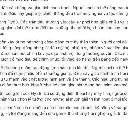
ấu cân bằng và giàu tính cạnh tranh. Người chơi có thể nâng cao tr
hính điều này giúp mọi chiến thắng đều trở nên ý nghĩa và tạo cảm g
ong Fly88. Các trận đấu thường yêu cầu sự phối hợp giữa nhiều vai t
dàng giành lợi thế trước đối thủ. Những pha phối hợp hoàn hảo hay c
ơi.
 còn xây dựng hệ thống cộng đồng cực kỳ thân thiện. Người chơi có
 động cộng đồng như giải đấu nội bộ, nhiệm vụ nhóm và sự kiện giao
 được sức hút chính là việc cập nhật nội dung thường xuyên. Các mùa 
luôn có mục tiêu để chinh phục, từ việc leo hạng trên bảng xếp hạn
kế đa dạng nhằm tạo động lực khám phá lâu dài. Người chơi có thể 
ch để nhận nhiều phần thưởng giá trị. Điều này giúp hành trình trải 
u tư mạnh vào chất lượng hình ảnh và âm thanh. Các hiệu ứng kỹ 
n chân thực hơn. Người chơi có cảm giác như đang hòa mình vào một 
iểm cộng lớn của Fly88. Dù sử dụng điện thoại hay máy tính, người ch
hành lựa chọn lý tưởng cho những ai muốn giải trí linh hoạt ở mọi lúc
online mà còn là nơi hội tụ của tinh thần cạnh tranh, kỹ năng và sự 
ng, Fly88 đang mang đến cho game thủ những trải nghiệm giải trí đ