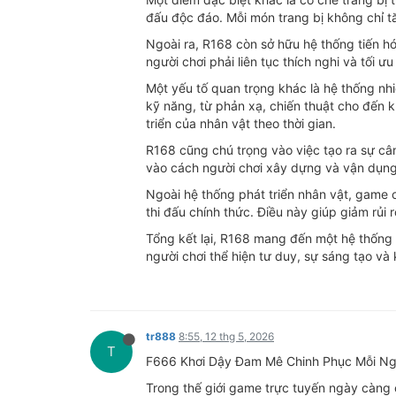
đấu độc đáo. Mỗi món trang bị không chỉ t
Ngoài ra, R168 còn sở hữu hệ thống tiến 
người chơi phải liên tục thích nghi và tối ư
Một yếu tố quan trọng khác là hệ thống nhi
kỹ năng, từ phản xạ, chiến thuật cho đến 
triển của nhân vật theo thời gian.
R168 cũng chú trọng vào việc tạo ra sự câ
vào cách người chơi xây dựng và vận dụng 
Ngoài hệ thống phát triển nhân vật, game c
thi đấu chính thức. Điều này giúp giảm rủi 
Tổng kết lại, R168 mang đến một hệ thống ph
người chơi thể hiện tư duy, sự sáng tạo và 
tr888
8:55, 12 thg 5, 2026
T
F666 Khơi Dậy Đam Mê Chinh Phục Mỗi N
Trong thế giới game trực tuyến ngày càng 