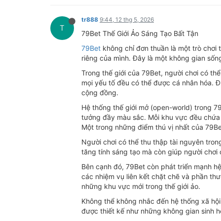
tr888
9:44, 12 thg 5, 2026
T
79Bet Thế Giới Ảo Sáng Tạo Bất Tận
79Bet
không chỉ đơn thuần là một trò chơi 
riêng của mình. Đây là một không gian sống
Trong thế giới của 79Bet, người chơi có th
mọi yếu tố đều có thể được cá nhân hóa. Đi
cộng đồng.
Hệ thống thế giới mở (open-world) trong 7
tưởng đầy màu sắc. Mỗi khu vực đều chứa đ
Một trong những điểm thú vị nhất của 79Be
Người chơi có thể thu thập tài nguyên tro
tăng tính sáng tạo mà còn giúp người chơi 
Bên cạnh đó, 79Bet còn phát triển mạnh hệ
các nhiệm vụ liên kết chặt chẽ và phần th
những khu vực mới trong thế giới ảo.
Không thể không nhắc đến hệ thống xã hội 
được thiết kế như những không gian sinh ho