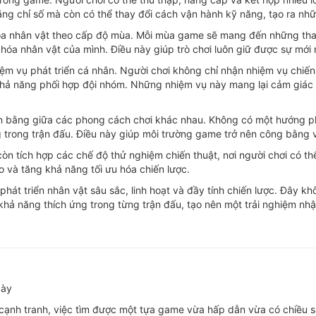
ăng chỉ số mà còn có thể thay đổi cách vận hành kỹ năng, tạo ra nh
hóa nhân vật theo cấp độ mùa. Mỗi mùa game sẽ mang đến những tha
u hóa nhân vật của mình. Điều này giúp trò chơi luôn giữ được sự mới m
ệm vụ phát triển cá nhân. Người chơi không chỉ nhận nhiệm vụ chiến
khả năng phối hợp đội nhóm. Những nhiệm vụ này mang lại cảm giác ti
n bằng giữa các phong cách chơi khác nhau. Không có một hướng phá
trong trận đấu. Điều này giúp môi trường game trở nên công bằng v
òn tích hợp các chế độ thử nghiệm chiến thuật, nơi người chơi có th
ro và tăng khả năng tối ưu hóa chiến lược.
át triển nhân vật sâu sắc, linh hoạt và đầy tính chiến lược. Đây khôn
khả năng thích ứng trong từng trận đấu, tạo nên một trải nghiệm nhập
gày
cạnh tranh, việc tìm được một tựa game vừa hấp dẫn vừa có chiều s