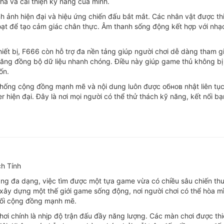
há và cải thiện kỹ năng của mình.
 ảnh hiện đại và hiệu ứng chiến đấu bắt mắt. Các nhân vật được thiết
hoạt để tạo cảm giác chân thực. Âm thanh sống động kết hợp với nhạ
thiết bị, F666 còn hỗ trợ đa nền tảng giúp người chơi dễ dàng tham g
năng đồng bộ dữ liệu nhanh chóng. Điều này giúp game thủ không bị 
ốn.
 thống cộng đồng mạnh mẽ và nội dung luôn được обнов nhật liên tụ
yer hiện đại. Đây là nơi mọi người có thể thử thách kỹ năng, kết nối
h Tính
g đa dạng, việc tìm được một tựa game vừa có chiều sâu chiến thuật
xây dựng một thế giới game sống động, nơi người chơi có thể hòa m
nối cộng đồng mạnh mẽ.
hơi chính là nhịp độ trận đấu đầy năng lượng. Các màn chơi được thiế