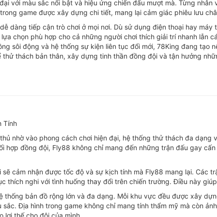
i với màu sắc nổi bật và hiệu ứng chiến đấu mượt mà. Từng nhân vật
rong game được xây dựng chi tiết, mang lại cảm giác phiêu lưu châ
 dễ dàng tiếp cận trò chơi ở mọi nơi. Dù sử dụng điện thoại hay máy 
h lựa chọn phù hợp cho cả những người chơi thích giải trí nhanh lẫn 
đồng sôi động và hệ thống sự kiện liên tục đổi mới, 78King đang tạ
hể thử thách bản thân, xây dựng tinh thần đồng đội và tận hưởng nhữn
 Tính
ủ nhờ vào phong cách chơi hiện đại, hệ thống thử thách đa dạng và
i hợp đồng đội, Fly88 không chỉ mang đến những trận đấu gay cấn m
i sẽ cảm nhận được tốc độ và sự kịch tính mà Fly88 mang lại. Các tr
ục thích nghi với tình huống thay đổi trên chiến trường. Điều này gi
hệ thống bản đồ rộng lớn và đa dạng. Mỗi khu vực đều được xây dựn
sắc. Địa hình trong game không chỉ mang tính thẩm mỹ mà còn ảnh h
 lợi thế cho đội của mình.