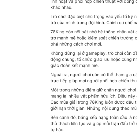
linh hoạt và phối hợp chiến thuật với đồn
khác nhau.
Trò chơi đặc biệt chú trọng vào yếu tố kỹ 
trò của mình trong đội hình. Chính cơ chế 
78King còn nổi bật nhờ hệ thống nhân vật 
trợ mạnh mẽ hoặc kiểm soát chiến trường cực
phá những cách chơi mới.
Không dừng lại ở gameplay, trò chơi còn đ
động chung, tổ chức giao lưu hoặc cùng n
giác đoàn kết mạnh mẽ.
Ngoài ra, người chơi còn có thể tham gia c
trực tiếp giúp mọi người phối hợp chiến th
Một trong những điểm giữ chân người chơi 
mang lại nhiều vật phẩm hữu ích. Điều này
Các mùa giải trong 78King luôn được đầu tư
giới hạn thời gian. Những nội dung theo m
Bên cạnh đó, bảng xếp hạng toàn cầu là nơi
thử thách liên tục và giúp mỗi trận đấu t
tự hào.