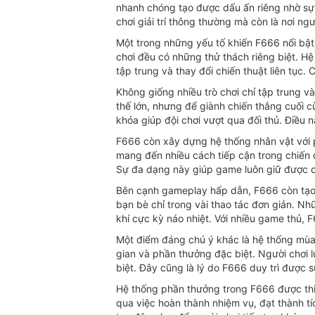
nhanh chóng tạo được dấu ấn riêng nhờ sự 
chơi giải trí thông thường mà còn là nơi n
Một trong những yếu tố khiến F666 nổi bật 
chơi đều có những thử thách riêng biệt. Hệ
tập trung và thay đổi chiến thuật liên tục
Không giống nhiều trò chơi chỉ tập trung v
thế lớn, nhưng để giành chiến thắng cuối cù
khóa giúp đội chơi vượt qua đối thủ. Điều
F666 còn xây dựng hệ thống nhân vật với p
mang đến nhiều cách tiếp cận trong chiến đ
Sự đa dạng này giúp game luôn giữ được ch
Bên cạnh gameplay hấp dẫn, F666 còn tạo ấ
bạn bè chỉ trong vài thao tác đơn giản. N
khí cực kỳ náo nhiệt. Với nhiều game thủ, 
Một điểm đáng chú ý khác là hệ thống mùa
gian và phần thưởng đặc biệt. Người chơi 
biệt. Đây cũng là lý do F666 duy trì được 
Hệ thống phần thưởng trong F666 được thiế
qua việc hoàn thành nhiệm vụ, đạt thành 