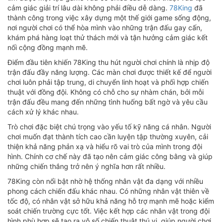
cảm giác giải trí lâu dài không phải điều dễ dàng.
78King
đã
thành công trong việc xây dựng một thế giới game sống động,
nơi người chơi có thể hòa mình vào những trận đấu gay cấn,
khám phá hàng loạt thử thách mới và tận hưởng cảm giác kết
nối cộng đồng mạnh mẽ.
Điểm đầu tiên khiến 78King thu hút người chơi chính là nhịp độ
trận đấu đầy năng lượng. Các màn chơi được thiết kế để người
chơi luôn phải tập trung, di chuyển linh hoạt và phối hợp chiến
thuật với đồng đội. Không có chỗ cho sự nhàm chán, bởi mỗi
trận đấu đều mang đến những tình huống bất ngờ và yêu cầu
cách xử lý khác nhau.
Trò chơi đặc biệt chú trọng vào yếu tố kỹ năng cá nhân. Người
chơi muốn đạt thành tích cao cần luyện tập thường xuyên, cải
thiện khả năng phản xạ và hiểu rõ vai trò của mình trong đội
hình. Chính cơ chế này đã tạo nên cảm giác công bằng và giúp
những chiến thắng trở nên ý nghĩa hơn rất nhiều.
78King còn nổi bật nhờ hệ thống nhân vật đa dạng với nhiều
phong cách chiến đấu khác nhau. Có những nhân vật thiên về
tốc độ, có nhân vật sở hữu khả năng hỗ trợ mạnh mẽ hoặc kiểm
soát chiến trường cực tốt. Việc kết hợp các nhân vật trong đội
hình phù hợp sẽ tạo ra vô số chiến thuật thú vị, giúp người chơi