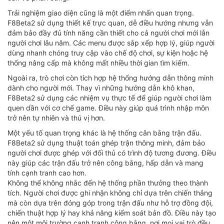
Trải nghiệm giao diện cũng là một điểm nhấn quan trọng.
F8Beta2 sử dụng thiết kế trực quan, dễ điều hướng nhưng vẫn
đảm bảo đầy đủ tính năng cần thiết cho cả người chơi mới lẫn
người chơi lâu năm. Các menu được sắp xếp hợp lý, giúp người
dùng nhanh chóng truy cập vào chế độ chơi, sự kiện hoặc hệ
thống nâng cấp mà không mất nhiều thời gian tìm kiếm.
Ngoài ra, trò chơi còn tích hợp hệ thống hướng dẫn thông minh
dành cho người mới. Thay vì những hướng dẫn khô khan,
F8Beta2 sử dụng các nhiệm vụ thực tế để giúp người chơi làm
quen dần với cơ chế game. Điều này giúp quá trình nhập môn
trở nên tự nhiên và thú vị hơn.
Một yếu tố quan trọng khác là hệ thống cân bằng trận đấu.
F8Beta2 sử dụng thuật toán ghép trận thông minh, đảm bảo
người chơi được ghép với đối thủ có trình độ tương đương. Điều
này giúp các trận đấu trở nên công bằng, hấp dẫn và mang
tính cạnh tranh cao hơn.
Không thể không nhắc đến hệ thống phần thưởng theo thành
tích. Người chơi được ghi nhận không chỉ dựa trên chiến thắng
mà còn dựa trên đóng góp trong trận đấu như hỗ trợ đồng đội,
chiến thuật hợp lý hay khả năng kiểm soát bản đồ. Điều này tạo
nên một môi trường cạnh tranh công bằng, nơi mọi vai trò đều