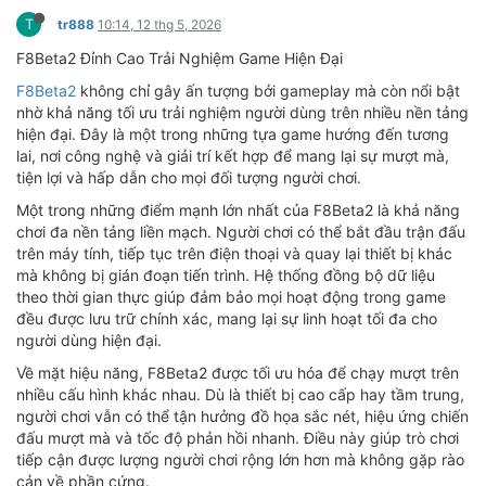
T
tr888
10:14, 12 thg 5, 2026
F8Beta2 Đỉnh Cao Trải Nghiệm Game Hiện Đại
F8Beta2
không chỉ gây ấn tượng bởi gameplay mà còn nổi bật
nhờ khả năng tối ưu trải nghiệm người dùng trên nhiều nền tảng
hiện đại. Đây là một trong những tựa game hướng đến tương
lai, nơi công nghệ và giải trí kết hợp để mang lại sự mượt mà,
tiện lợi và hấp dẫn cho mọi đối tượng người chơi.
Một trong những điểm mạnh lớn nhất của F8Beta2 là khả năng
chơi đa nền tảng liền mạch. Người chơi có thể bắt đầu trận đấu
trên máy tính, tiếp tục trên điện thoại và quay lại thiết bị khác
mà không bị gián đoạn tiến trình. Hệ thống đồng bộ dữ liệu
theo thời gian thực giúp đảm bảo mọi hoạt động trong game
đều được lưu trữ chính xác, mang lại sự linh hoạt tối đa cho
người dùng hiện đại.
Về mặt hiệu năng, F8Beta2 được tối ưu hóa để chạy mượt trên
nhiều cấu hình khác nhau. Dù là thiết bị cao cấp hay tầm trung,
người chơi vẫn có thể tận hưởng đồ họa sắc nét, hiệu ứng chiến
đấu mượt mà và tốc độ phản hồi nhanh. Điều này giúp trò chơi
tiếp cận được lượng người chơi rộng lớn hơn mà không gặp rào
cản về phần cứng.