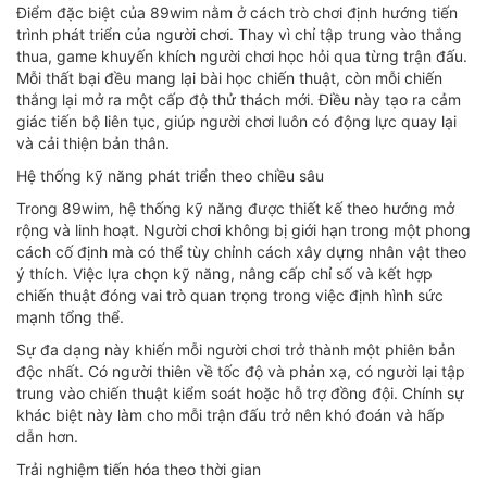
Điểm đặc biệt của 89wim nằm ở cách trò chơi định hướng tiến
trình phát triển của người chơi. Thay vì chỉ tập trung vào thắng
thua, game khuyến khích người chơi học hỏi qua từng trận đấu.
Mỗi thất bại đều mang lại bài học chiến thuật, còn mỗi chiến
thắng lại mở ra một cấp độ thử thách mới. Điều này tạo ra cảm
giác tiến bộ liên tục, giúp người chơi luôn có động lực quay lại
và cải thiện bản thân.
Hệ thống kỹ năng phát triển theo chiều sâu
Trong 89wim, hệ thống kỹ năng được thiết kế theo hướng mở
rộng và linh hoạt. Người chơi không bị giới hạn trong một phong
cách cố định mà có thể tùy chỉnh cách xây dựng nhân vật theo
ý thích. Việc lựa chọn kỹ năng, nâng cấp chỉ số và kết hợp
chiến thuật đóng vai trò quan trọng trong việc định hình sức
mạnh tổng thể.
Sự đa dạng này khiến mỗi người chơi trở thành một phiên bản
độc nhất. Có người thiên về tốc độ và phản xạ, có người lại tập
trung vào chiến thuật kiểm soát hoặc hỗ trợ đồng đội. Chính sự
khác biệt này làm cho mỗi trận đấu trở nên khó đoán và hấp
dẫn hơn.
Trải nghiệm tiến hóa theo thời gian