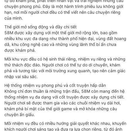
tự do khám phá, phát triển nhân vật và trải nghiệm những câu
chuyện phong phú. Đây là một hành trình phiêu lưu không giới
hạn, nơi mỗi người chơi đều có thể viết nên câu chuyện riêng
của mình.
Thế giới mở sống động và đầy chi tiết
58M được xây dựng với một thế giới mở rộng lớn, bao gồm
nhiều khu vực đa dạng như thành phố hiện đại, vùng đất hoang
dã, khu công nghệ cao và những vùng lãnh thổ bí ẩn chưa
được khám phá.
Mỗi khu vực đều có hệ sinh thái riêng, nhiệm vụ riêng và những
thử thách độc đáo. Người chơi có thể tự do di chuyển, khám
phá và tương tác với môi trường xung quanh, tạo nên cảm giác
nhập vai sâu sắc.
Hệ thống nhiệm vụ phong phú và cốt truyện hấp dẫn
Không chỉ đơn thuần là những trận đấu, 58M còn mang đến hệ
thống nhiệm vụ đa dạng với cốt truyện được xây dựng chi tiết.
Người chơi sẽ được tham gia vào các chuỗi nhiệm vụ dài hơi,
khám phá bí mật của thế giới game và mở khóa những câu
chuyện ẩn giấu.
Mỗi nhiệm vụ đều có nhiều hướng giải quyết khác nhau, khuyến
khích người chơi sáng tạo và đưa ra lựa chọn riêng, từ đó ảnh