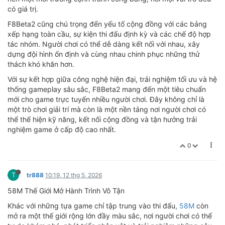
có giá trị.
F8Beta2 cũng chú trọng đến yếu tố cộng đồng với các bảng
xếp hạng toàn cầu, sự kiện thi đấu định kỳ và các chế độ hợp
tác nhóm. Người chơi có thể dễ dàng kết nối với nhau, xây
dựng đội hình ổn định và cùng nhau chinh phục những thử
thách khó khăn hơn.
Với sự kết hợp giữa công nghệ hiện đại, trải nghiệm tối ưu và hệ
thống gameplay sâu sắc, F8Beta2 mang đến một tiêu chuẩn
mới cho game trực tuyến nhiều người chơi. Đây không chỉ là
một trò chơi giải trí mà còn là một nền tảng nơi người chơi có
thể thể hiện kỹ năng, kết nối cộng đồng và tận hưởng trải
nghiệm game ở cấp độ cao nhất.
0
T
tr888
10:19, 12 thg 5, 2026
58M Thế Giới Mở Hành Trình Vô Tận
Khác với những tựa game chỉ tập trung vào thi đấu,
58M
còn
mở ra một thế giới rộng lớn đầy màu sắc, nơi người chơi có thể