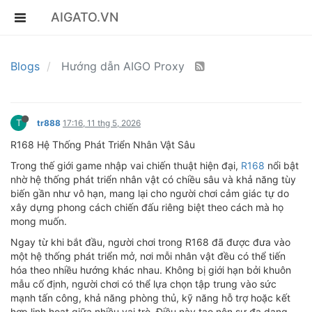
AIGATO.VN
Blogs
Hướng dẫn AIGO Proxy
T
tr888
17:16, 11 thg 5, 2026
R168 Hệ Thống Phát Triển Nhân Vật Sâu
Trong thế giới game nhập vai chiến thuật hiện đại,
R168
nổi bật
nhờ hệ thống phát triển nhân vật có chiều sâu và khả năng tùy
biến gần như vô hạn, mang lại cho người chơi cảm giác tự do
xây dựng phong cách chiến đấu riêng biệt theo cách mà họ
mong muốn.
Ngay từ khi bắt đầu, người chơi trong R168 đã được đưa vào
một hệ thống phát triển mở, nơi mỗi nhân vật đều có thể tiến
hóa theo nhiều hướng khác nhau. Không bị giới hạn bởi khuôn
mẫu cố định, người chơi có thể lựa chọn tập trung vào sức
mạnh tấn công, khả năng phòng thủ, kỹ năng hỗ trợ hoặc kết
hợp linh hoạt giữa nhiều vai trò. Điều này tạo nên sự đa dạng