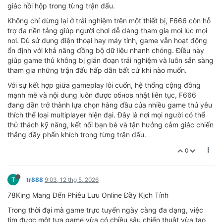
giác hồi hộp trong từng trận đấu.
Không chỉ dừng lại ở trải nghiệm trên một thiết bị, F666 còn hỗ
trợ đa nền tảng giúp người chơi dễ dàng tham gia mọi lúc mọi
nơi. Dù sử dụng điện thoại hay máy tính, game vẫn hoạt động
ổn định với khả năng đồng bộ dữ liệu nhanh chóng. Điều này
giúp game thủ không bị gián đoạn trải nghiệm và luôn sẵn sàng
tham gia những trận đấu hấp dẫn bất cứ khi nào muốn.
Với sự kết hợp giữa gameplay lôi cuốn, hệ thống cộng đồng
mạnh mẽ và nội dung luôn được обнов nhật liên tục, F666
đang dần trở thành lựa chọn hàng đầu của nhiều game thủ yêu
thích thể loại multiplayer hiện đại. Đây là nơi mọi người có thể
thử thách kỹ năng, kết nối bạn bè và tận hưởng cảm giác chiến
thắng đầy phấn khích trong từng trận đấu.
0
T
tr888
9:03, 12 thg 5, 2026
78King Mang Đến Phiêu Lưu Online Đầy Kịch Tính
Trong thời đại mà game trực tuyến ngày càng đa dạng, việc
tìm được một tựa game vừa có chiều sâu chiến thuật vừa tạo