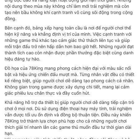
nội dung theo mùa này không chỉ làm mới trải nghiệm mà còn
tạo nên bầu không khí cạnh tranh vô cùng sôi động trong cộng
đồng.
Bên cạnh đó, bảng xếp hạng toàn cầu là nơi để người chơi thể
hiện kỹ năng và khẳng định vị trí của mình. Việc cạnh tranh với
những game thủ khác tạo cảm giác thử thách liên tục và giúp
mỗi trận đấu trở nên hấp dẫn hơn bao giờ hết. Những người đạt
thành tích cao còn nhận được phần thưởng đặc biệt cùng danh
hiệu đáng tự hào.
Đồ họa của 78King mang phong cách hiện đại với màu sắc nổi
bật và hiệu ứng chiến đấu mượt mà. Từng nhân vật đều có thiết
kế riêng biệt, giúp người chơi dễ dàng tạo phong cách cá nhân.
Không gian trong game được xây dựng chi tiết, mang lại cảm
giác phiêu lưu chân thực và đầy cuốn hút.
Khả năng hỗ trợ đa thiết bị giúp người chơi dễ dàng tiếp cận trò
chơi ở mọi nơi. Dù sử dụng điện thoại hay máy tính, trải nghiệm
vẫn được tối ưu ổn định và đồng bộ thuận tiện. Điều này khiến
78King trở thành lựa chọn phù hợp cho cả những người chơi
thích giải trí nhanh lẫn các game thủ muốn đầu tư thời gian dài
hạn.