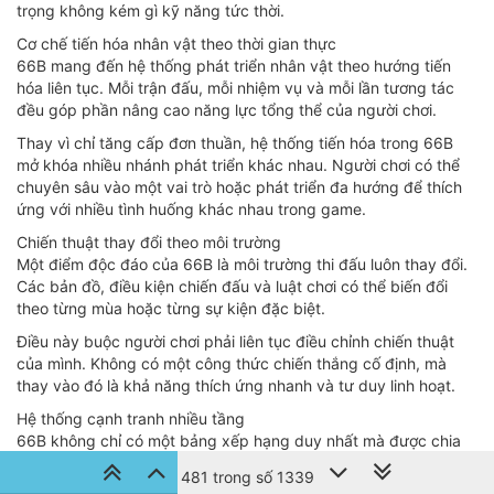
trọng không kém gì kỹ năng tức thời.
Cơ chế tiến hóa nhân vật theo thời gian thực
66B mang đến hệ thống phát triển nhân vật theo hướng tiến
hóa liên tục. Mỗi trận đấu, mỗi nhiệm vụ và mỗi lần tương tác
đều góp phần nâng cao năng lực tổng thể của người chơi.
Thay vì chỉ tăng cấp đơn thuần, hệ thống tiến hóa trong 66B
mở khóa nhiều nhánh phát triển khác nhau. Người chơi có thể
chuyên sâu vào một vai trò hoặc phát triển đa hướng để thích
ứng với nhiều tình huống khác nhau trong game.
Chiến thuật thay đổi theo môi trường
Một điểm độc đáo của 66B là môi trường thi đấu luôn thay đổi.
Các bản đồ, điều kiện chiến đấu và luật chơi có thể biến đổi
theo từng mùa hoặc từng sự kiện đặc biệt.
Điều này buộc người chơi phải liên tục điều chỉnh chiến thuật
của mình. Không có một công thức chiến thắng cố định, mà
thay vào đó là khả năng thích ứng nhanh và tư duy linh hoạt.
Hệ thống cạnh tranh nhiều tầng
66B không chỉ có một bảng xếp hạng duy nhất mà được chia
thành nhiều tầng cạnh tranh khác nhau. Người chơi có thể tham
481 trong số 1339
gia các cấp độ từ cơ bản đến nâng cao, tùy theo kỹ năng và