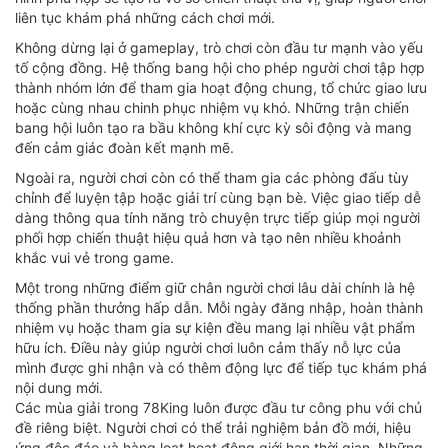
liên tục khám phá những cách chơi mới.
Không dừng lại ở gameplay, trò chơi còn đầu tư mạnh vào yếu
tố cộng đồng. Hệ thống bang hội cho phép người chơi tập hợp
thành nhóm lớn để tham gia hoạt động chung, tổ chức giao lưu
hoặc cùng nhau chinh phục nhiệm vụ khó. Những trận chiến
bang hội luôn tạo ra bầu không khí cực kỳ sôi động và mang
đến cảm giác đoàn kết mạnh mẽ.
Ngoài ra, người chơi còn có thể tham gia các phòng đấu tùy
chỉnh để luyện tập hoặc giải trí cùng bạn bè. Việc giao tiếp dễ
dàng thông qua tính năng trò chuyện trực tiếp giúp mọi người
phối hợp chiến thuật hiệu quả hơn và tạo nên nhiều khoảnh
khắc vui vẻ trong game.
Một trong những điểm giữ chân người chơi lâu dài chính là hệ
thống phần thưởng hấp dẫn. Mỗi ngày đăng nhập, hoàn thành
nhiệm vụ hoặc tham gia sự kiện đều mang lại nhiều vật phẩm
hữu ích. Điều này giúp người chơi luôn cảm thấy nỗ lực của
mình được ghi nhận và có thêm động lực để tiếp tục khám phá
nội dung mới.
Các mùa giải trong 78King luôn được đầu tư công phu với chủ
đề riêng biệt. Người chơi có thể trải nghiệm bản đồ mới, hiệu
ứng độc đáo và hàng loạt hoạt động giới hạn thời gian. Những