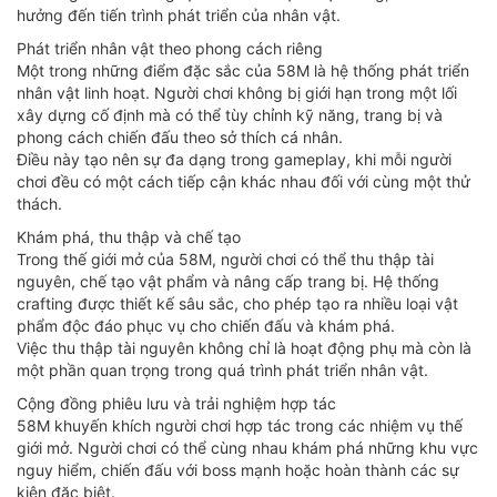
hưởng đến tiến trình phát triển của nhân vật.
Phát triển nhân vật theo phong cách riêng
Một trong những điểm đặc sắc của 58M là hệ thống phát triển
nhân vật linh hoạt. Người chơi không bị giới hạn trong một lối
xây dựng cố định mà có thể tùy chỉnh kỹ năng, trang bị và
phong cách chiến đấu theo sở thích cá nhân.
Điều này tạo nên sự đa dạng trong gameplay, khi mỗi người
chơi đều có một cách tiếp cận khác nhau đối với cùng một thử
thách.
Khám phá, thu thập và chế tạo
Trong thế giới mở của 58M, người chơi có thể thu thập tài
nguyên, chế tạo vật phẩm và nâng cấp trang bị. Hệ thống
crafting được thiết kế sâu sắc, cho phép tạo ra nhiều loại vật
phẩm độc đáo phục vụ cho chiến đấu và khám phá.
Việc thu thập tài nguyên không chỉ là hoạt động phụ mà còn là
một phần quan trọng trong quá trình phát triển nhân vật.
Cộng đồng phiêu lưu và trải nghiệm hợp tác
58M khuyến khích người chơi hợp tác trong các nhiệm vụ thế
giới mở. Người chơi có thể cùng nhau khám phá những khu vực
nguy hiểm, chiến đấu với boss mạnh hoặc hoàn thành các sự
kiện đặc biệt.