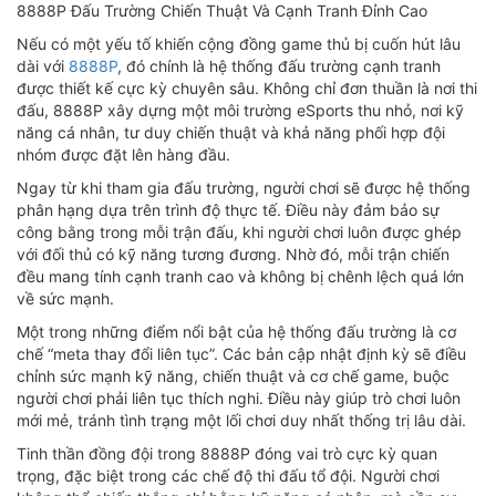
8888P Đấu Trường Chiến Thuật Và Cạnh Tranh Đỉnh Cao
Nếu có một yếu tố khiến cộng đồng game thủ bị cuốn hút lâu
dài với
8888P
, đó chính là hệ thống đấu trường cạnh tranh
được thiết kế cực kỳ chuyên sâu. Không chỉ đơn thuần là nơi thi
đấu, 8888P xây dựng một môi trường eSports thu nhỏ, nơi kỹ
năng cá nhân, tư duy chiến thuật và khả năng phối hợp đội
nhóm được đặt lên hàng đầu.
Ngay từ khi tham gia đấu trường, người chơi sẽ được hệ thống
phân hạng dựa trên trình độ thực tế. Điều này đảm bảo sự
công bằng trong mỗi trận đấu, khi người chơi luôn được ghép
với đối thủ có kỹ năng tương đương. Nhờ đó, mỗi trận chiến
đều mang tính cạnh tranh cao và không bị chênh lệch quá lớn
về sức mạnh.
Một trong những điểm nổi bật của hệ thống đấu trường là cơ
chế “meta thay đổi liên tục”. Các bản cập nhật định kỳ sẽ điều
chỉnh sức mạnh kỹ năng, chiến thuật và cơ chế game, buộc
người chơi phải liên tục thích nghi. Điều này giúp trò chơi luôn
mới mẻ, tránh tình trạng một lối chơi duy nhất thống trị lâu dài.
Tinh thần đồng đội trong 8888P đóng vai trò cực kỳ quan
trọng, đặc biệt trong các chế độ thi đấu tổ đội. Người chơi