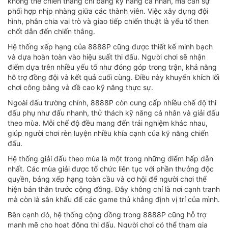
không thể chiến thắng chỉ bằng kỹ năng cá nhân, mà cần sự
phối hợp nhịp nhàng giữa các thành viên. Việc xây dựng đội
hình, phân chia vai trò và giao tiếp chiến thuật là yếu tố then
chốt dẫn đến chiến thắng.
Hệ thống xếp hạng của 8888P cũng được thiết kế minh bạch
và dựa hoàn toàn vào hiệu suất thi đấu. Người chơi sẽ nhận
điểm dựa trên nhiều yếu tố như đóng góp trong trận, khả năng
hỗ trợ đồng đội và kết quả cuối cùng. Điều này khuyến khích lối
chơi công bằng và đề cao kỹ năng thực sự.
Ngoài đấu trường chính, 8888P còn cung cấp nhiều chế độ thi
đấu phụ như đấu nhanh, thử thách kỹ năng cá nhân và giải đấu
theo mùa. Mỗi chế độ đều mang đến trải nghiệm khác nhau,
giúp người chơi rèn luyện nhiều khía cạnh của kỹ năng chiến
đấu.
Hệ thống giải đấu theo mùa là một trong những điểm hấp dẫn
nhất. Các mùa giải được tổ chức liên tục với phần thưởng độc
quyền, bảng xếp hạng toàn cầu và cơ hội để người chơi thể
hiện bản thân trước cộng đồng. Đây không chỉ là nơi cạnh tranh
mà còn là sân khấu để các game thủ khẳng định vị trí của mình.
Bên cạnh đó, hệ thống cộng đồng trong 8888P cũng hỗ trợ
mạnh mẽ cho hoạt động thi đấu. Người chơi có thể tham gia