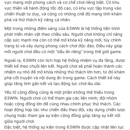
vực mang một phong cách và cơ chế chơi riêng biệt. Có khu
vực thiên về hành động tốc độ cao, có khu vực tập trung vào
chiến thuật tư duy, và cũng có những chế độ mang tính khám
phá và thử thách kỹ năng cá nhân.
Một trong những điểm sáng của 63WIN là hệ thống tiến trình
phát triển nhân vật theo chiều sâu. Người chơi không chỉ nâng
cấp sức mạnh mà còn có thể mở khóa kỹ năng mới, tùy chỉnh
trang bị và xây dựng phong cách chơi độc đáo. Điều này giúp
mỗi người chơi đều có một “dấu ấn riêng” trong thế giới game.
Ngoài ra, 63WIN còn tích hợp hệ thống nhiệm vụ đa tầng, được
thiết kế theo chuỗi liên kết. Người chơi sẽ phải hoàn thành các
nhiệm vụ nhỏ để mở khóa những thử thách lớn hơn, từ đó khám
phá cốt truyện và nội dung ẩn trong game. Cách thiết kế này
giúp tăng tính gắn kết và tạo động lực chơi lâu dài.
Yếu tố cộng đồng cũng là một phần không thể thiếu trong
63WIN. Người chơi có thể tham gia các liên minh, đội nhóm
hoặc cộng đồng lớn để cùng nhau chinh phục thử thách. Các
hoạt động hợp tác như chiến đấu theo đội, xây dựng chiến lược
chung hoặc tham gia sự kiện cộng đồng giúp tăng sự kết nối
giữa người chơi.
Đặc biệt, hệ thống sự kiện trong 63WIN được cập nhật liên tục