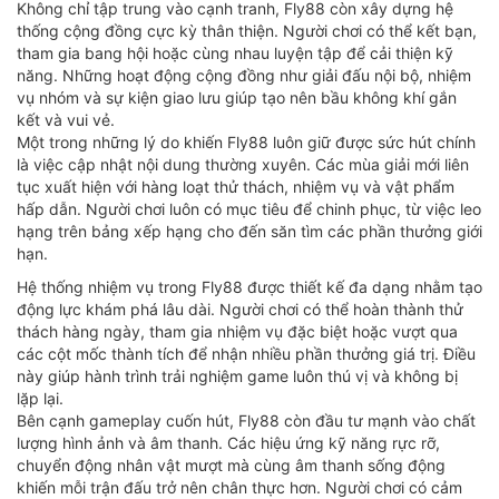
Không chỉ tập trung vào cạnh tranh, Fly88 còn xây dựng hệ
thống cộng đồng cực kỳ thân thiện. Người chơi có thể kết bạn,
tham gia bang hội hoặc cùng nhau luyện tập để cải thiện kỹ
năng. Những hoạt động cộng đồng như giải đấu nội bộ, nhiệm
vụ nhóm và sự kiện giao lưu giúp tạo nên bầu không khí gắn
kết và vui vẻ.
Một trong những lý do khiến Fly88 luôn giữ được sức hút chính
là việc cập nhật nội dung thường xuyên. Các mùa giải mới liên
tục xuất hiện với hàng loạt thử thách, nhiệm vụ và vật phẩm
hấp dẫn. Người chơi luôn có mục tiêu để chinh phục, từ việc leo
hạng trên bảng xếp hạng cho đến săn tìm các phần thưởng giới
hạn.
Hệ thống nhiệm vụ trong Fly88 được thiết kế đa dạng nhằm tạo
động lực khám phá lâu dài. Người chơi có thể hoàn thành thử
thách hàng ngày, tham gia nhiệm vụ đặc biệt hoặc vượt qua
các cột mốc thành tích để nhận nhiều phần thưởng giá trị. Điều
này giúp hành trình trải nghiệm game luôn thú vị và không bị
lặp lại.
Bên cạnh gameplay cuốn hút, Fly88 còn đầu tư mạnh vào chất
lượng hình ảnh và âm thanh. Các hiệu ứng kỹ năng rực rỡ,
chuyển động nhân vật mượt mà cùng âm thanh sống động
khiến mỗi trận đấu trở nên chân thực hơn. Người chơi có cảm