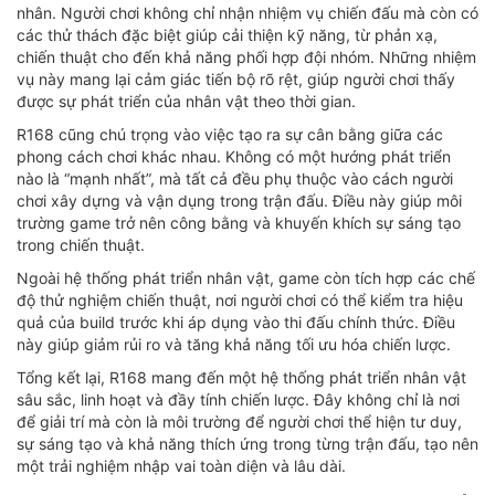
nhân. Người chơi không chỉ nhận nhiệm vụ chiến đấu mà còn có
các thử thách đặc biệt giúp cải thiện kỹ năng, từ phản xạ,
chiến thuật cho đến khả năng phối hợp đội nhóm. Những nhiệm
vụ này mang lại cảm giác tiến bộ rõ rệt, giúp người chơi thấy
được sự phát triển của nhân vật theo thời gian.
R168 cũng chú trọng vào việc tạo ra sự cân bằng giữa các
phong cách chơi khác nhau. Không có một hướng phát triển
nào là “mạnh nhất”, mà tất cả đều phụ thuộc vào cách người
chơi xây dựng và vận dụng trong trận đấu. Điều này giúp môi
trường game trở nên công bằng và khuyến khích sự sáng tạo
trong chiến thuật.
Ngoài hệ thống phát triển nhân vật, game còn tích hợp các chế
độ thử nghiệm chiến thuật, nơi người chơi có thể kiểm tra hiệu
quả của build trước khi áp dụng vào thi đấu chính thức. Điều
này giúp giảm rủi ro và tăng khả năng tối ưu hóa chiến lược.
Tổng kết lại, R168 mang đến một hệ thống phát triển nhân vật
sâu sắc, linh hoạt và đầy tính chiến lược. Đây không chỉ là nơi
để giải trí mà còn là môi trường để người chơi thể hiện tư duy,
sự sáng tạo và khả năng thích ứng trong từng trận đấu, tạo nên
một trải nghiệm nhập vai toàn diện và lâu dài.