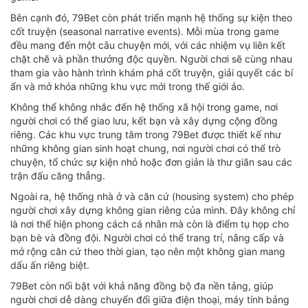
Bên cạnh đó, 79Bet còn phát triển mạnh hệ thống sự kiện theo
cốt truyện (seasonal narrative events). Mỗi mùa trong game
đều mang đến một câu chuyện mới, với các nhiệm vụ liên kết
chặt chẽ và phần thưởng độc quyền. Người chơi sẽ cùng nhau
tham gia vào hành trình khám phá cốt truyện, giải quyết các bí
ẩn và mở khóa những khu vực mới trong thế giới ảo.
Không thể không nhắc đến hệ thống xã hội trong game, nơi
người chơi có thể giao lưu, kết bạn và xây dựng cộng đồng
riêng. Các khu vực trung tâm trong 79Bet được thiết kế như
những không gian sinh hoạt chung, nơi người chơi có thể trò
chuyện, tổ chức sự kiện nhỏ hoặc đơn giản là thư giãn sau các
trận đấu căng thẳng.
Ngoài ra, hệ thống nhà ở và căn cứ (housing system) cho phép
người chơi xây dựng không gian riêng của mình. Đây không chỉ
là nơi thể hiện phong cách cá nhân mà còn là điểm tụ họp cho
bạn bè và đồng đội. Người chơi có thể trang trí, nâng cấp và
mở rộng căn cứ theo thời gian, tạo nên một không gian mang
dấu ấn riêng biệt.
79Bet còn nổi bật với khả năng đồng bộ đa nền tảng, giúp
người chơi dễ dàng chuyển đổi giữa điện thoại, máy tính bảng