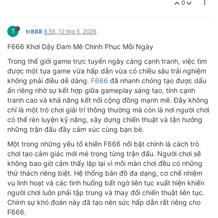
0
T
tr888
8:55, 12 thg 5, 2026
F666 Khơi Dậy Đam Mê Chinh Phục Mỗi Ngày
Trong thế giới game trực tuyến ngày càng cạnh tranh, việc tìm
được một tựa game vừa hấp dẫn vừa có chiều sâu trải nghiệm
không phải điều dễ dàng.
F666
đã nhanh chóng tạo được dấu
ấn riêng nhờ sự kết hợp giữa gameplay sáng tạo, tính cạnh
tranh cao và khả năng kết nối cộng đồng mạnh mẽ. Đây không
chỉ là một trò chơi giải trí thông thường mà còn là nơi người chơi
có thể rèn luyện kỹ năng, xây dựng chiến thuật và tận hưởng
những trận đấu đầy cảm xúc cùng bạn bè.
Một trong những yếu tố khiến F666 nổi bật chính là cách trò
chơi tạo cảm giác mới mẻ trong từng trận đấu. Người chơi sẽ
không bao giờ cảm thấy lặp lại vì mỗi màn chơi đều có những
thử thách riêng biệt. Hệ thống bản đồ đa dạng, cơ chế nhiệm
vụ linh hoạt và các tình huống bất ngờ liên tục xuất hiện khiến
người chơi luôn phải tập trung và thay đổi chiến thuật liên tục.
Chính sự khó đoán này đã tạo nên sức hấp dẫn rất riêng cho
F666.