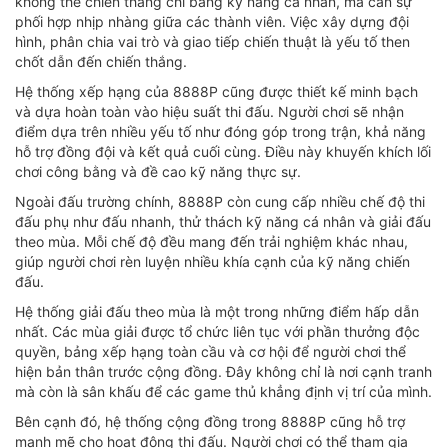
không thể chiến thắng chỉ bằng kỹ năng cá nhân, mà cần sự
phối hợp nhịp nhàng giữa các thành viên. Việc xây dựng đội
hình, phân chia vai trò và giao tiếp chiến thuật là yếu tố then
chốt dẫn đến chiến thắng.
Hệ thống xếp hạng của 8888P cũng được thiết kế minh bạch
và dựa hoàn toàn vào hiệu suất thi đấu. Người chơi sẽ nhận
điểm dựa trên nhiều yếu tố như đóng góp trong trận, khả năng
hỗ trợ đồng đội và kết quả cuối cùng. Điều này khuyến khích lối
chơi công bằng và đề cao kỹ năng thực sự.
Ngoài đấu trường chính, 8888P còn cung cấp nhiều chế độ thi
đấu phụ như đấu nhanh, thử thách kỹ năng cá nhân và giải đấu
theo mùa. Mỗi chế độ đều mang đến trải nghiệm khác nhau,
giúp người chơi rèn luyện nhiều khía cạnh của kỹ năng chiến
đấu.
Hệ thống giải đấu theo mùa là một trong những điểm hấp dẫn
nhất. Các mùa giải được tổ chức liên tục với phần thưởng độc
quyền, bảng xếp hạng toàn cầu và cơ hội để người chơi thể
hiện bản thân trước cộng đồng. Đây không chỉ là nơi cạnh tranh
mà còn là sân khấu để các game thủ khẳng định vị trí của mình.
Bên cạnh đó, hệ thống cộng đồng trong 8888P cũng hỗ trợ
mạnh mẽ cho hoạt động thi đấu. Người chơi có thể tham gia