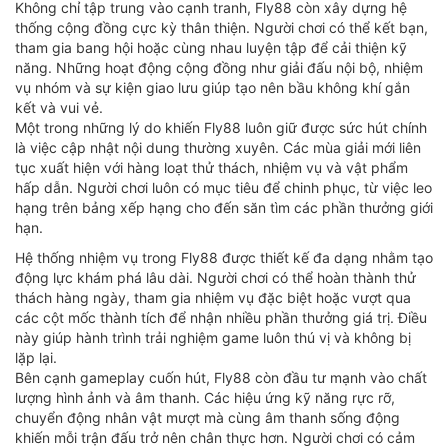
Không chỉ tập trung vào cạnh tranh, Fly88 còn xây dựng hệ
thống cộng đồng cực kỳ thân thiện. Người chơi có thể kết bạn,
tham gia bang hội hoặc cùng nhau luyện tập để cải thiện kỹ
năng. Những hoạt động cộng đồng như giải đấu nội bộ, nhiệm
vụ nhóm và sự kiện giao lưu giúp tạo nên bầu không khí gắn
kết và vui vẻ.
Một trong những lý do khiến Fly88 luôn giữ được sức hút chính
là việc cập nhật nội dung thường xuyên. Các mùa giải mới liên
tục xuất hiện với hàng loạt thử thách, nhiệm vụ và vật phẩm
hấp dẫn. Người chơi luôn có mục tiêu để chinh phục, từ việc leo
hạng trên bảng xếp hạng cho đến săn tìm các phần thưởng giới
hạn.
Hệ thống nhiệm vụ trong Fly88 được thiết kế đa dạng nhằm tạo
động lực khám phá lâu dài. Người chơi có thể hoàn thành thử
thách hàng ngày, tham gia nhiệm vụ đặc biệt hoặc vượt qua
các cột mốc thành tích để nhận nhiều phần thưởng giá trị. Điều
này giúp hành trình trải nghiệm game luôn thú vị và không bị
lặp lại.
Bên cạnh gameplay cuốn hút, Fly88 còn đầu tư mạnh vào chất
lượng hình ảnh và âm thanh. Các hiệu ứng kỹ năng rực rỡ,
chuyển động nhân vật mượt mà cùng âm thanh sống động
khiến mỗi trận đấu trở nên chân thực hơn. Người chơi có cảm