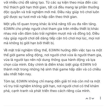
với nhiều chủ đề sáng tạo. Từ các sự kiện theo mùa đến các
thử thách giới hạn thời gian, tất cả đều mang lại phần thưởng
độc quyền và trải nghiệm mới mẻ. Điều này giúp trò chơi luôn
giữ được sự tươi mới và hấp dẫn theo thời gian.
Một yếu tố quan trọng khác là khả năng tối ưu đa nền tảng.
63WIN cho phép người chơi tham gia trên nhiều thiết bị khác
nhau mà vẫn đảm bảo trải nghiệm mượt mà và đồng bộ. Điều
này giúp người chơi dễ dàng tiếp cận trò chơi mọi lúc, mọi nơi
mà không bị giới hạn bởi thiết bị.
Về mặt trải nghiệm tổng thể, 63WIN hướng đến việc tạo ra một
thế giới game sống động, nơi người chơi vừa là người tham gia,
vừa là người tạo nên nội dung thông qua hành động và lựa
chọn của mình. Đây chính là điểm khác biệt giúp 63WIN trở
thành một trong những hệ sinh thái game hấp dẫn và có chiều
sâu nhất hiện nay.
Tóm lại, 63WIN không chỉ mang đến giải trí mà còn mở ra một
vũ trụ trải nghiệm không giới hạn, nơi người chơi có thể khám
phá, cạnh tranh và phát triển theo cách riêng của mình.
0