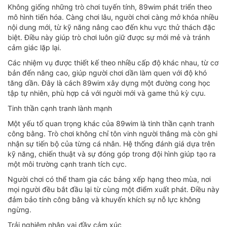
Không giống những trò chơi tuyến tính, 89wim phát triển theo
mô hình tiến hóa. Càng chơi lâu, người chơi càng mở khóa nhiều
nội dung mới, từ kỹ năng nâng cao đến khu vực thử thách đặc
biệt. Điều này giúp trò chơi luôn giữ được sự mới mẻ và tránh
cảm giác lặp lại.
Các nhiệm vụ được thiết kế theo nhiều cấp độ khác nhau, từ cơ
bản đến nâng cao, giúp người chơi dần làm quen với độ khó
tăng dần. Đây là cách 89wim xây dựng một đường cong học
tập tự nhiên, phù hợp cả với người mới và game thủ kỳ cựu.
Tinh thần cạnh tranh lành mạnh
Một yếu tố quan trọng khác của 89wim là tinh thần cạnh tranh
công bằng. Trò chơi không chỉ tôn vinh người thắng mà còn ghi
nhận sự tiến bộ của từng cá nhân. Hệ thống đánh giá dựa trên
kỹ năng, chiến thuật và sự đóng góp trong đội hình giúp tạo ra
một môi trường cạnh tranh tích cực.
Người chơi có thể tham gia các bảng xếp hạng theo mùa, nơi
mọi người đều bắt đầu lại từ cùng một điểm xuất phát. Điều này
đảm bảo tính công bằng và khuyến khích sự nỗ lực không
ngừng.
Trải nghiệm nhập vai đầy cảm xúc