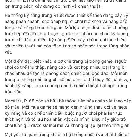
lớn trong cách xây dựng đội hình và chiến thuật.
Hệ thống kỹ năng trong R168 được thiết kế theo dạng cây kỹ
năng phân nhánh, cho phép người chơi mở khóa và nâng cấp
từng khả năng theo thời gian. Mỗi lựa chọn đều có ảnh hưởng
trực tiếp đến lối chơi, buộc người chơi phải cân nhắc kỹ lưỡng
trước khi đầu tư điểm kỹ năng. Điều này không chỉ tạo chiều
sâu chiến thuật mà còn tăng tính cá nhân hóa trong từng nhân
vật.
Một điểm đặc biệt khác là cơ chế trang bị trong game. Người
chơi có thể thu thập, nâng cấp và kết hợp nhiều loại trang bị
khác nhau để tạo ra phong cách chiến đấu độc đáo. Mỗi món
trang bị không chỉ tăng chỉ số mà còn có thể thay đổi cách vận
hành kỹ năng, tạo ra những combo chiến thuật bất ngờ trong
trận đấu.
Ngoài ra, R168 còn sở hữu hệ thống tiến hóa nhân vật theo cấp
độ mùa. Mỗi mùa game sẽ mang đến những thay đổi về meta,
kỹ năng và cơ chế chiến đấu, buộc người chơi phải liên tục
thích nghi và tối ưu hóa nhân vật của mình. Điều này giúp trò
chơi luôn giữ được sự mới mẻ và không bị lặp lại theo thời gian.
Một yếu tố quan trọng khác là hệ thống nhiệm vụ phát triển cá