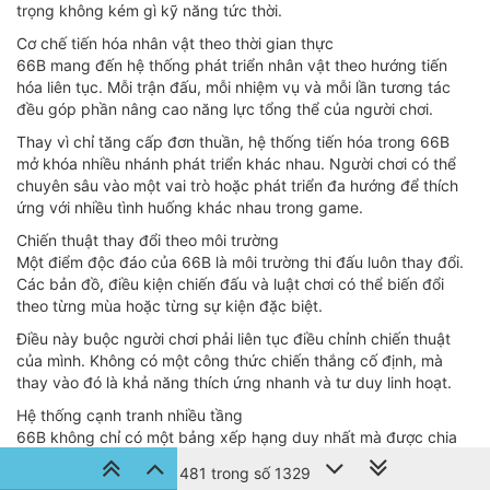
trọng không kém gì kỹ năng tức thời.
Cơ chế tiến hóa nhân vật theo thời gian thực
66B mang đến hệ thống phát triển nhân vật theo hướng tiến
hóa liên tục. Mỗi trận đấu, mỗi nhiệm vụ và mỗi lần tương tác
đều góp phần nâng cao năng lực tổng thể của người chơi.
Thay vì chỉ tăng cấp đơn thuần, hệ thống tiến hóa trong 66B
mở khóa nhiều nhánh phát triển khác nhau. Người chơi có thể
chuyên sâu vào một vai trò hoặc phát triển đa hướng để thích
ứng với nhiều tình huống khác nhau trong game.
Chiến thuật thay đổi theo môi trường
Một điểm độc đáo của 66B là môi trường thi đấu luôn thay đổi.
Các bản đồ, điều kiện chiến đấu và luật chơi có thể biến đổi
theo từng mùa hoặc từng sự kiện đặc biệt.
Điều này buộc người chơi phải liên tục điều chỉnh chiến thuật
của mình. Không có một công thức chiến thắng cố định, mà
thay vào đó là khả năng thích ứng nhanh và tư duy linh hoạt.
Hệ thống cạnh tranh nhiều tầng
66B không chỉ có một bảng xếp hạng duy nhất mà được chia
thành nhiều tầng cạnh tranh khác nhau. Người chơi có thể tham
481 trong số 1329
gia các cấp độ từ cơ bản đến nâng cao, tùy theo kỹ năng và