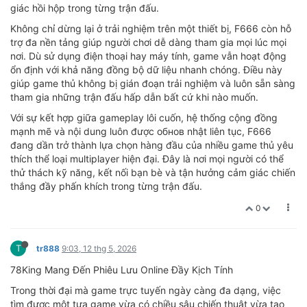
giác hồi hộp trong từng trận đấu.
Không chỉ dừng lại ở trải nghiệm trên một thiết bị, F666 còn hỗ
trợ đa nền tảng giúp người chơi dễ dàng tham gia mọi lúc mọi
nơi. Dù sử dụng điện thoại hay máy tính, game vẫn hoạt động
ổn định với khả năng đồng bộ dữ liệu nhanh chóng. Điều này
giúp game thủ không bị gián đoạn trải nghiệm và luôn sẵn sàng
tham gia những trận đấu hấp dẫn bất cứ khi nào muốn.
Với sự kết hợp giữa gameplay lôi cuốn, hệ thống cộng đồng
mạnh mẽ và nội dung luôn được обнов nhật liên tục, F666
đang dần trở thành lựa chọn hàng đầu của nhiều game thủ yêu
thích thể loại multiplayer hiện đại. Đây là nơi mọi người có thể
thử thách kỹ năng, kết nối bạn bè và tận hưởng cảm giác chiến
thắng đầy phấn khích trong từng trận đấu.
0
T
tr888
9:03, 12 thg 5, 2026
78King Mang Đến Phiêu Lưu Online Đầy Kịch Tính
Trong thời đại mà game trực tuyến ngày càng đa dạng, việc
tìm được một tựa game vừa có chiều sâu chiến thuật vừa tạo