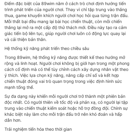
Điểm đặc biệt của 89wim nằm ở cách trò chơi định hướng tiến
trình phát triển của người chơi. Thay vì chỉ tập trung vào thắng
thua, game khuyến khích người chơi học hỏi qua từng trận đấu.
Mỗi thất bại đều mang lại bài học chiến thuật, còn mỗi chiến
thắng lại mở ra một cấp độ thử thách mới. Điều này tạo ra cảm
giác tiến bộ liên tục, giúp người chơi luôn có động lực quay lại
và cải thiện bản thân.
Hệ thống kỹ năng phát triển theo chiều sâu
Trong 89wim, hệ thống kỹ năng được thiết kế theo hướng mở
rộng và linh hoạt. Người chơi không bị giới hạn trong một phong
cách cố định mà có thể tùy chỉnh cách xây dựng nhân vật theo
ý thích. Việc lựa chọn kỹ năng, nâng cấp chỉ số và kết hợp
chiến thuật đóng vai trò quan trọng trong việc định hình sức
mạnh tổng thể.
Sự đa dạng này khiến mỗi người chơi trở thành một phiên bản
độc nhất. Có người thiên về tốc độ và phản xạ, có người lại tập
trung vào chiến thuật kiểm soát hoặc hỗ trợ đồng đội. Chính sự
khác biệt này làm cho mỗi trận đấu trở nên khó đoán và hấp
dẫn hơn.
Trải nghiệm tiến hóa theo thời gian