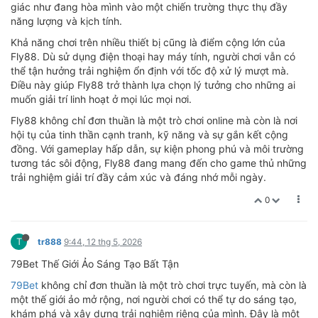
giác như đang hòa mình vào một chiến trường thực thụ đầy
năng lượng và kịch tính.
Khả năng chơi trên nhiều thiết bị cũng là điểm cộng lớn của
Fly88. Dù sử dụng điện thoại hay máy tính, người chơi vẫn có
thể tận hưởng trải nghiệm ổn định với tốc độ xử lý mượt mà.
Điều này giúp Fly88 trở thành lựa chọn lý tưởng cho những ai
muốn giải trí linh hoạt ở mọi lúc mọi nơi.
Fly88 không chỉ đơn thuần là một trò chơi online mà còn là nơi
hội tụ của tinh thần cạnh tranh, kỹ năng và sự gắn kết cộng
đồng. Với gameplay hấp dẫn, sự kiện phong phú và môi trường
tương tác sôi động, Fly88 đang mang đến cho game thủ những
trải nghiệm giải trí đầy cảm xúc và đáng nhớ mỗi ngày.
0
T
tr888
9:44, 12 thg 5, 2026
79Bet Thế Giới Ảo Sáng Tạo Bất Tận
79Bet
không chỉ đơn thuần là một trò chơi trực tuyến, mà còn là
một thế giới ảo mở rộng, nơi người chơi có thể tự do sáng tạo,
khám phá và xây dựng trải nghiệm riêng của mình. Đây là một