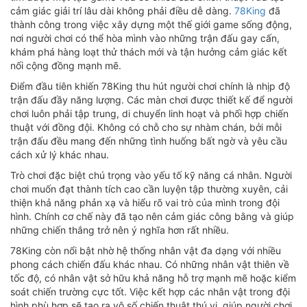
cảm giác giải trí lâu dài không phải điều dễ dàng.
78King
đã
thành công trong việc xây dựng một thế giới game sống động,
nơi người chơi có thể hòa mình vào những trận đấu gay cấn,
khám phá hàng loạt thử thách mới và tận hưởng cảm giác kết
nối cộng đồng mạnh mẽ.
Điểm đầu tiên khiến 78King thu hút người chơi chính là nhịp độ
trận đấu đầy năng lượng. Các màn chơi được thiết kế để người
chơi luôn phải tập trung, di chuyển linh hoạt và phối hợp chiến
thuật với đồng đội. Không có chỗ cho sự nhàm chán, bởi mỗi
trận đấu đều mang đến những tình huống bất ngờ và yêu cầu
cách xử lý khác nhau.
Trò chơi đặc biệt chú trọng vào yếu tố kỹ năng cá nhân. Người
chơi muốn đạt thành tích cao cần luyện tập thường xuyên, cải
thiện khả năng phản xạ và hiểu rõ vai trò của mình trong đội
hình. Chính cơ chế này đã tạo nên cảm giác công bằng và giúp
những chiến thắng trở nên ý nghĩa hơn rất nhiều.
78King còn nổi bật nhờ hệ thống nhân vật đa dạng với nhiều
phong cách chiến đấu khác nhau. Có những nhân vật thiên về
tốc độ, có nhân vật sở hữu khả năng hỗ trợ mạnh mẽ hoặc kiểm
soát chiến trường cực tốt. Việc kết hợp các nhân vật trong đội
hình phù hợp sẽ tạo ra vô số chiến thuật thú vị, giúp người chơi