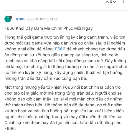
0
T
tr888
8:55, 12 thg 5, 2026
F666 Khơi Dậy Đam Mê Chinh Phục Mỗi Ngày
Trong thế giới game trực tuyến ngày càng cạnh tranh, việc tìm
được một tựa game vừa hấp dẫn vừa có chiều sâu trải nghiệm
không phải điều dễ dàng.
F666
đã nhanh chóng tạo được dấu
ấn riêng nhờ sự kết hợp giữa gameplay sáng tạo, tính cạnh
tranh cao và khả năng kết nối cộng đồng mạnh mẽ. Đây không
chỉ là một trò chơi giải trí thông thường mà còn là nơi người chơi
có thể rèn luyện kỹ năng, xây dựng chiến thuật và tận hưởng
những trận đấu đầy cảm xúc cùng bạn bè.
Một trong những yếu tố khiến F666 nổi bật chính là cách trò
chơi tạo cảm giác mới mẻ trong từng trận đấu. Người chơi sẽ
không bao giờ cảm thấy lặp lại vì mỗi màn chơi đều có những
thử thách riêng biệt. Hệ thống bản đồ đa dạng, cơ chế nhiệm
vụ linh hoạt và các tình huống bất ngờ liên tục xuất hiện khiến
người chơi luôn phải tập trung và thay đổi chiến thuật liên tục.
Chính sự khó đoán này đã tạo nên sức hấp dẫn rất riêng cho
F666.