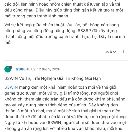
các đội, liên minh hoặc nhóm chiến thuật để luyện tập và thi
đấu cùng nhau. Điều này giúp tăng tính gắn kết và tạo ra một
môi trường cạnh tranh lành mạnh.
Với sự kết hợp giữa chiến thuật sâu sắc, hệ thống xếp hạng
công bằng và cộng đồng năng động, 8888P đã xây dựng
thành công một đấu trường cạnh tranh thực thụ. Đây là nơi mà
mỗi
0
T
tr888
10:09, 12 thg 5, 2026
63WIN Vũ Trụ Trải Nghiệm Giải Trí Không Giới Hạn
63WIN
mang đến một khái niệm hoàn toàn mới về thế giới
game trực tuyến: một vũ trụ giải trí mở rộng, nơi người chơi
không chỉ tham gia các trận đấu mà còn được khám phá, sáng
tạo và xây dựng hành trình riêng của mình. Đây không đơn
thuần là một trò chơi, mà là một hệ sinh thái giải trí toàn diện
được thiết kế để phát triển lâu dài và liên tục mở rộng nội dung.
Ngay từ khi bước vào 63WIN, người chơi sẽ được đưa vào một
không gian ảo rộng lớn với nhiều khu vực khác nhau, mỗi khu