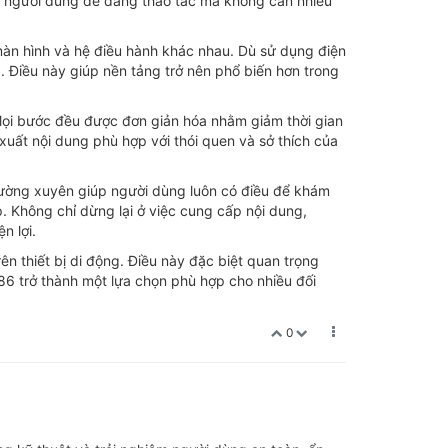
úp người dùng dễ dàng thao tác mà không cần nhiều
màn hình và hệ điều hành khác nhau. Dù sử dụng điện
g. Điều này giúp nền tảng trở nên phổ biến hơn trong
. Mọi bước đều được đơn giản hóa nhằm giảm thời gian
xuất nội dung phù hợp với thói quen và sở thích của
hường xuyên giúp người dùng luôn có điều để khám
. Không chỉ dừng lại ở việc cung cấp nội dung,
n lợi.
ên thiết bị di động. Điều này đặc biệt quan trọng
86 trở thành một lựa chọn phù hợp cho nhiều đối
0