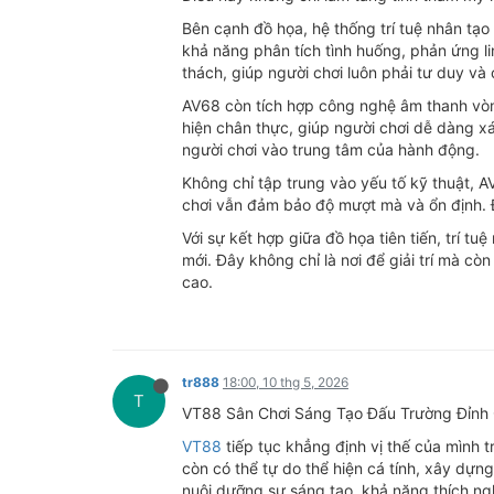
Bên cạnh đồ họa, hệ thống trí tuệ nhân tạ
khả năng phân tích tình huống, phản ứng li
thách, giúp người chơi luôn phải tư duy và 
AV68 còn tích hợp công nghệ âm thanh vòm 
hiện chân thực, giúp người chơi dễ dàng xá
người chơi vào trung tâm của hành động.
Không chỉ tập trung vào yếu tố kỹ thuật, AV
chơi vẫn đảm bảo độ mượt mà và ổn định. Đi
Với sự kết hợp giữa đồ họa tiên tiến, trí 
mới. Đây không chỉ là nơi để giải trí mà c
cao.
tr888
18:00, 10 thg 5, 2026
T
VT88 Sân Chơi Sáng Tạo Đấu Trường Đỉnh
VT88
tiếp tục khẳng định vị thế của mình 
còn có thể tự do thể hiện cá tính, xây dựn
nuôi dưỡng sự sáng tạo, khả năng thích ng