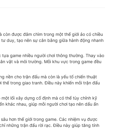
mà còn được đắm chìm trong một thế giới ảo có chiều
ch tư duy, tạo nên sự cân bằng giữa hành động nhanh
c tựa game nhiều người chơi thông thường. Thay vào
 nhân vật và môi trường. Mỗi khu vực trong game đều
g nền cho trận đấu mà còn là yếu tố chiến thuật
i thế trong giao tranh. Điều này khiến mỗi trận đấu
một lối xây dựng cố định mà có thể tùy chỉnh kỹ
ển khác nhau, giúp mỗi người chơi tạo nên dấu ấn
 sâu hơn thế giới trong game. Các nhiệm vụ được
chỉ những trận đấu rời rạc. Điều này giúp tăng tính