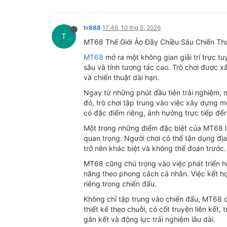
tr888
17:46, 10 thg 5, 2026
T
MT68 Thế Giới Ảo Đầy Chiều Sâu Chiến Th
MT68
mở ra một không gian giải trí trực t
sâu và tính tương tác cao. Trò chơi được 
và chiến thuật dài hạn.
Ngay từ những phút đầu tiên trải nghiệm, 
đó, trò chơi tập trung vào việc xây dựng m
có đặc điểm riêng, ảnh hưởng trực tiếp đến 
Một trong những điểm đặc biệt của MT68 là
quan trọng. Người chơi có thể tận dụng địa 
trở nên khác biệt và không thể đoán trước.
MT68 cũng chú trọng vào việc phát triển h
năng theo phong cách cá nhân. Việc kết hợ
riêng trong chiến đấu.
Không chỉ tập trung vào chiến đấu, MT68 
thiết kế theo chuỗi, có cốt truyện liên kết
gắn kết và động lực trải nghiệm lâu dài.