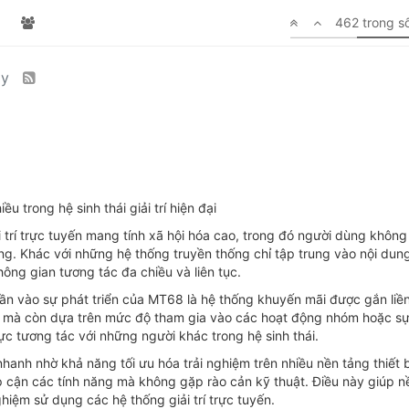
462 trong s
xy
 trong hệ sinh thái giải trí hiện đại
trí trực tuyến mang tính xã hội hóa cao, trong đó người dùng không
ng. Khác với những hệ thống truyền thống chỉ tập trung vào nội dun
hông gian tương tác đa chiều và liên tục.
ần vào sự phát triển của MT68 là hệ thống khuyến mãi được gắn liề
n mà còn dựa trên mức độ tham gia vào các hoạt động nhóm hoặc sự
c tương tác với những người khác trong hệ sinh thái.
nh nhờ khả năng tối ưu hóa trải nghiệm trên nhiều nền tảng thiết b
p cận các tính năng mà không gặp rào cản kỹ thuật. Điều này giúp 
hiệm sử dụng các hệ thống giải trí trực tuyến.