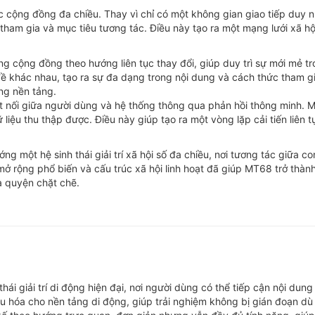
 cộng đồng đa chiều. Thay vì chỉ có một không gian giao tiếp duy n
tham gia và mục tiêu tương tác. Điều này tạo ra một mạng lưới xã hộ
g cộng đồng theo hướng liên tục thay đổi, giúp duy trì sự mới mẻ tr
 khác nhau, tạo ra sự đa dạng trong nội dung và cách thức tham gia
ụng nền tảng.
ết nối giữa người dùng và hệ thống thông qua phản hồi thông minh.
 liệu thu thập được. Điều này giúp tạo ra một vòng lặp cải tiến liên
ng một hệ sinh thái giải trí xã hội số đa chiều, nơi tương tác giữa c
 rộng phổ biến và cấu trúc xã hội linh hoạt đã giúp MT68 trở thành 
a quyện chặt chẽ.
i giải trí di động hiện đại, nơi người dùng có thể tiếp cận nội dung mọ
 hóa cho nền tảng di động, giúp trải nghiệm không bị gián đoạn dù