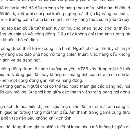
88 chính là chế độ đấu trường xếp hạng theo mùa. Mỗi mùa thi đấu 
i liên tục. Người chơi phải không ngừng cải thiện kỹ năng cá nhân, h
t môi trường cạnh tranh lành mạnh, nơi kỹ năng thực sự là yếu tố quy
ng tạo bản đồ và thử thách tùy chỉnh, cho phép người chơi tự thiết
iêng và chia sẻ với cộng đồng. Điều này không chỉ tăng tính tương t
ng khuôn khổ cố định.
ũng được thiết kế vô cùng linh hoạt. Người chơi có thể tùy chỉnh 
kỹ năng độc đáo phù hợp với từng chiến thuật. Việc nâng cấp khôn
h tính và đa dạng hơn.
u cộng đồng được tổ chức thường xuyên. VT88 xây dựng một hệ thống
mạnh. Những giải đấu này không chỉ mang tính cạnh tranh mà còn là n
ạo nên một cộng đồng gắn kết và năng động.
i trong game. Người chơi có thể tạo hoặc tham gia các bang hội, nơ
iến quy mô lớn. Sự phối hợp giữa các thành viên trong bang hội đóng
cách đồ họa hiện đại với hiệu ứng chiến đấu mượt mà, ánh sáng sống
 thị giác ấn tượng trong mỗi trận đấu. Âm thanh trong game cũng đượ
phần tạo nên bầu không khí kịch tính.
ơi dễ dàng tham gia từ nhiều thiết bị khác nhau mà không bị gián đoạ