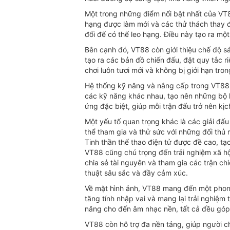
Một trong những điểm nổi bật nhất của VT
hạng được làm mới và các thử thách thay đổ
đổi để có thể leo hạng. Điều này tạo ra mộ
Bên cạnh đó, VT88 còn giới thiệu chế độ sá
tạo ra các bản đồ chiến đấu, đặt quy tắc r
chơi luôn tươi mới và không bị giới hạn tro
Hệ thống kỹ năng và nâng cấp trong VT88 c
các kỹ năng khác nhau, tạo nên những bộ 
ứng đặc biệt, giúp mỗi trận đấu trở nên kịc
Một yếu tố quan trọng khác là các giải đấ
thể tham gia và thử sức với những đối thủ 
Tinh thần thể thao điện tử được đề cao, t
VT88 cũng chú trọng đến trải nghiệm xã hộ
chia sẻ tài nguyên và tham gia các trận ch
thuật sâu sắc và đầy cảm xúc.
Về mặt hình ảnh, VT88 mang đến một phong 
tăng tính nhập vai và mang lại trải nghiệm
năng cho đến âm nhạc nền, tất cả đều góp 
VT88 còn hỗ trợ đa nền tảng, giúp người ch