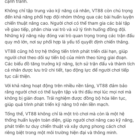
cạnh tranh.
Không chỉ tập trung vào kỹ năng cá nhân, VT88 còn chú trọng
đến khả năng phối hợp đội nhóm thông qua các bài huấn luyện
chiến thuật nâng cao. Người chơi có thể tham gia các bài tập
về giao tiếp, phân chia vai trò và xử lý tình huống đồng đội.
Những kỹ năng này đóng vai trò quan trọng trong các trận đấu
quy mô lớn, nơi sự phối hợp là yếu tố quyết định chiến thắng.
VT88 cũng hỗ trợ hệ thống tiến trình phát triển dài hạn, giúp
người chơi theo dõi sự tiến bộ của mình theo từng giai đoạn.
Các biểu đồ tăng trưởng kỹ năng, lịch sử trận đấu và thành tích
cá nhân được lưu trữ chi tiết, tạo động lực để người chơi tiếp
tục cải thiện.
Với khả năng hoạt động trên nhiều nền tảng, VT88 đảm bảo
rằng người chơi có thể luyện tập và thi đấu mọi lúc mọi nơi mà
không bị gián đoạn. Trải nghiệm được đồng bộ hóa liên tục,
giúp quá trình phát triển kỹ năng trở nên liền mạch.
Tổng thể, VT88 không chỉ là một trò chơi mà còn là một hệ
thống huấn luyện toàn diện, giúp người chơi nâng cao kỹ năng,
phát triển tư duy chiến thuật và xây dựng phong cách chơi
riêng biệt trong một môi trường hiện đại và thông minh.