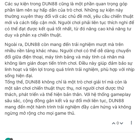
Các sự kiện trong DUN88 cũng là một phần quan trọng góp
phần làm nên sự hấp dẫn của trò chơi. Những sự kiện này
thường xuyên thay đổi với các chủ đề mới, yêu cầu chiến thuật
mới và cách tiếp cận mới. Người chơi phải liên tục thích nghi để
có thể đạt được kết quả tốt nhất, từ đó nâng cao khả năng tư
duy và phản xạ chiến thuật.
Ngoài ra, DUN88 còn mang đến trải nghiệm mượt mà trên
nhiều nền tảng khác nhau. Người chơi có thể dễ dàng chuyển
đổi giữa điện thoại, máy tính bảng và máy tính cá nhân mà
không làm gián đoạn tiến trình chơi. Điều này giúp đảm bảo sự
linh hoạt và tiện lợi trong quá trình trải nghiệm, phù hợp với nhịp
sống hiện đại.
Tổng thể, DUN88 không chỉ là một trò chơi giải trí mà còn là
một sân chơi chiến thuật thực thụ, nơi người chơi được thử
thách, phát triển và thể hiện bản thân. Với hệ thống gameplay
sâu sắc, cộng đồng gắn kết và sự đổi mới liên tục, DUN88
mang đến một hành trình trải nghiệm đầy cảm hứng và không
ngừng mở rộng cho mọi game thủ.
0