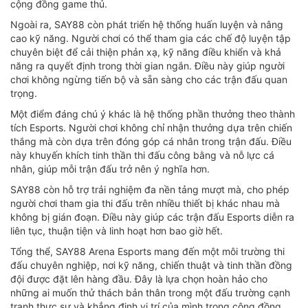
cộng đồng game thủ.
Ngoài ra, SAY88 còn phát triển hệ thống huấn luyện và nâng
cao kỹ năng. Người chơi có thể tham gia các chế độ luyện tập
chuyên biệt để cải thiện phản xạ, kỹ năng điều khiển và khả
năng ra quyết định trong thời gian ngắn. Điều này giúp người
chơi không ngừng tiến bộ và sẵn sàng cho các trận đấu quan
trọng.
Một điểm đáng chú ý khác là hệ thống phần thưởng theo thành
tích Esports. Người chơi không chỉ nhận thưởng dựa trên chiến
thắng mà còn dựa trên đóng góp cá nhân trong trận đấu. Điều
này khuyến khích tinh thần thi đấu công bằng và nỗ lực cá
nhân, giúp mỗi trận đấu trở nên ý nghĩa hơn.
SAY88 còn hỗ trợ trải nghiệm đa nền tảng mượt mà, cho phép
người chơi tham gia thi đấu trên nhiều thiết bị khác nhau mà
không bị gián đoạn. Điều này giúp các trận đấu Esports diễn ra
liên tục, thuận tiện và linh hoạt hơn bao giờ hết.
Tổng thể, SAY88 Arena Esports mang đến một môi trường thi
đấu chuyên nghiệp, nơi kỹ năng, chiến thuật và tinh thần đồng
đội được đặt lên hàng đầu. Đây là lựa chọn hoàn hảo cho
những ai muốn thử thách bản thân trong một đấu trường cạnh
tranh thực sự và khẳng định vị trí của mình trong cộng đồng