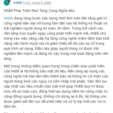
T
tr888
17:41, 10 thg 5, 2026
Hh88 Phat Trien Nen Tang Cong Nghe Moi
Hh88
đang từng bước xây dựng hình ảnh một nền tảng giải trí
công nghệ hiện đại với trọng tâm đặt vào hệ thống kỹ thuật và
trải nghiệm người dùng an toàn, ổn định. Trong bối cảnh các
nền tảng trực tuyến ngày càng phát triển mạnh mẽ, hh88 chú
trọng vào việc nâng cấp hạ tầng công nghệ nhằm đảm bảo khả
năng vận hành mượt mà và giảm thiểu tối đa các sự cố trong
quá trình sử dụng. Điều này giúp người dùng có được trải
nghiệm liền mạch và đáng tin cậy trong mọi hoạt động trên nền
tảng.
Một trong những điểm quan trọng trong chiến lược phát triển
của hh88 là hệ thống bảo mật dữ liệu. Nền tảng áp dụng các
công nghệ mã hóa tiên tiến nhằm bảo vệ thông tin cá nhân của
người dùng khỏi các nguy cơ xâm nhập trái phép. Việc liên tục
cập nhật các tiêu chuẩn bảo mật mới giúp hh88 duy trì được
mức độ an toàn cao, đồng thời tạo dựng niềm tin vững chắc từ
cộng đồng người dùng. Không chỉ dừng lại ở đó, hệ thống còn
được giám sát liên tục để phát hiện và xử lý kịp thời các rủi ro
tiềm ẩn.