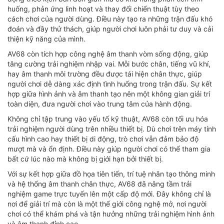
huống, phản ứng linh hoạt và thay đổi chiến thuật tùy theo
cách chơi của người dùng. Điều này tạo ra những trận đấu khó
đoán và đầy thử thách, giúp người chơi luôn phải tư duy và cải
thiện kỹ năng của mình.
AV68 còn tích hợp công nghệ âm thanh vòm sống động, giúp
tăng cường trải nghiệm nhập vai. Mỗi bước chân, tiếng vũ khí,
hay âm thanh môi trường đều được tái hiện chân thực, giúp
người chơi dễ dàng xác định tình huống trong trận đấu. Sự kết
hợp giữa hình ảnh và âm thanh tạo nên một không gian giải trí
toàn diện, đưa người chơi vào trung tâm của hành động.
Không chỉ tập trung vào yếu tố kỹ thuật, AV68 còn tối ưu hóa
trải nghiệm người dùng trên nhiều thiết bị. Dù chơi trên máy tính
cấu hình cao hay thiết bị di động, trò chơi vẫn đảm bảo độ
mượt mà và ổn định. Điều này giúp người chơi có thể tham gia
bất cứ lúc nào mà không bị giới hạn bởi thiết bị.
Với sự kết hợp giữa đồ họa tiên tiến, trí tuệ nhân tạo thông minh
và hệ thống âm thanh chân thực, AV68 đã nâng tầm trải
nghiệm game trực tuyến lên một cấp độ mới. Đây không chỉ là
nơi để giải trí mà còn là một thế giới công nghệ mở, nơi người
chơi có thể khám phá và tận hưởng những trải nghiệm hình ảnh
và âm thanh đỉnh cao.