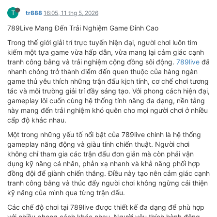
T
tr888
16:05, 11 thg 5, 2026
789Live Mang Đến Trải Nghiệm Game Đỉnh Cao
Trong thế giới giải trí trực tuyến hiện đại, người chơi luôn tìm
kiếm một tựa game vừa hấp dẫn, vừa mang lại cảm giác cạnh
tranh công bằng và trải nghiệm cộng đồng sôi động.
789live
đã
nhanh chóng trở thành điểm đến quen thuộc của hàng ngàn
game thủ yêu thích những trận đấu kịch tính, cơ chế chơi tương
tác và môi trường giải trí đầy sáng tạo. Với phong cách hiện đại,
gameplay lôi cuốn cùng hệ thống tính năng đa dạng, nền tảng
này mang đến trải nghiệm khó quên cho mọi người chơi ở nhiều
cấp độ khác nhau.
Một trong những yếu tố nổi bật của 789live chính là hệ thống
gameplay năng động và giàu tính chiến thuật. Người chơi
không chỉ tham gia các trận đấu đơn giản mà còn phải vận
dụng kỹ năng cá nhân, phản xạ nhanh và khả năng phối hợp
đồng đội để giành chiến thắng. Điều này tạo nên cảm giác cạnh
tranh công bằng và thúc đẩy người chơi không ngừng cải thiện
kỹ năng của mình qua từng trận đấu.
Các chế độ chơi tại 789live được thiết kế đa dạng để phù hợp
với nhiều phong cách khác nhau. Người yêu thích hành động