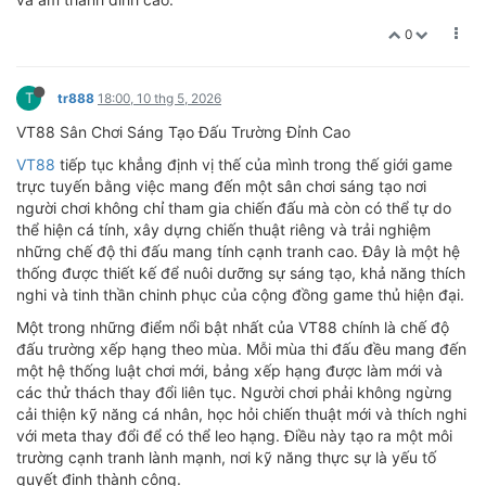
0
T
tr888
18:00, 10 thg 5, 2026
VT88 Sân Chơi Sáng Tạo Đấu Trường Đỉnh Cao
VT88
tiếp tục khẳng định vị thế của mình trong thế giới game
trực tuyến bằng việc mang đến một sân chơi sáng tạo nơi
người chơi không chỉ tham gia chiến đấu mà còn có thể tự do
thể hiện cá tính, xây dựng chiến thuật riêng và trải nghiệm
những chế độ thi đấu mang tính cạnh tranh cao. Đây là một hệ
thống được thiết kế để nuôi dưỡng sự sáng tạo, khả năng thích
nghi và tinh thần chinh phục của cộng đồng game thủ hiện đại.
Một trong những điểm nổi bật nhất của VT88 chính là chế độ
đấu trường xếp hạng theo mùa. Mỗi mùa thi đấu đều mang đến
một hệ thống luật chơi mới, bảng xếp hạng được làm mới và
các thử thách thay đổi liên tục. Người chơi phải không ngừng
cải thiện kỹ năng cá nhân, học hỏi chiến thuật mới và thích nghi
với meta thay đổi để có thể leo hạng. Điều này tạo ra một môi
trường cạnh tranh lành mạnh, nơi kỹ năng thực sự là yếu tố
quyết định thành công.