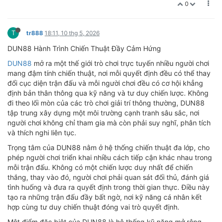
0
T
tr888
18:11, 10 thg 5, 2026
DUN88 Hành Trình Chiến Thuật Đầy Cảm Hứng
DUN88
mở ra một thế giới trò chơi trực tuyến nhiều người chơi
mang đậm tính chiến thuật, nơi mỗi quyết định đều có thể thay
đổi cục diện trận đấu và mỗi người chơi đều có cơ hội khẳng
định bản thân thông qua kỹ năng và tư duy chiến lược. Không
đi theo lối mòn của các trò chơi giải trí thông thường, DUN88
tập trung xây dựng một môi trường cạnh tranh sâu sắc, nơi
người chơi không chỉ tham gia mà còn phải suy nghĩ, phân tích
và thích nghi liên tục.
Trọng tâm của DUN88 nằm ở hệ thống chiến thuật đa lớp, cho
phép người chơi triển khai nhiều cách tiếp cận khác nhau trong
mỗi trận đấu. Không có một chiến lược duy nhất để chiến
thắng, thay vào đó, người chơi phải quan sát đối thủ, đánh giá
tình huống và đưa ra quyết định trong thời gian thực. Điều này
tạo ra những trận đấu đầy bất ngờ, nơi kỹ năng cá nhân kết
hợp cùng tư duy chiến thuật đóng vai trò quyết định.
Một điểm đặc biệt của DUN88 là hệ thống kỹ năng mở rộng