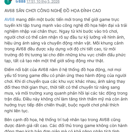
T
tr888
17:51, 10 thg 5, 2026
AV68 SÂN CHƠI CÔNG NGHỆ ĐỒ HỌA ĐỈNH CAO
AV68
mang đến một bước tiến mới trong thế giới game trực
tuyến khi tập trung mạnh vào công nghệ đồ họa hiện đại và trải
nghiệm nhập vai chân thực. Ngay từ khi bước vào trò chơi,
người chơi có thể cảm nhận rõ sự đầu tư kỹ lưỡng về hình ảnh,
hiệu ứng ánh sáng và chuyển động nhân vật. Mỗi khung cảnh
trong AV68 đều được xây dựng với độ chi tiết cao, từ môi
trường đô thị tương lai cho đến những khu vực chiến đấu phức
tạp, tất cả tạo nên một thế giới sống động như thật.
Điểm nổi bật của AV68 nằm ở hệ thống đồ họa động, nơi mọi
yếu tố trong game đều có phản ứng theo hành động của người
chơi. Khi di chuyển qua các khu vực khác nhau, ánh sáng thay
đổi theo thời gian thực, thời tiết có thể chuyển từ nắng sang
mưa, và môi trường xung quanh phản hồi lại các tác động trong
trận đấu. Điều này không chỉ làm tăng tính thẩm mỹ mà còn ảnh
hưởng trực tiếp đến chiến thuật, buộc người chơi phải thích
nghi liên tục.
Bên cạnh đồ họa, hệ thống trí tuệ nhân tạo trong AV68 cũng
được đánh giá rất cao. Các đối thủ trong game không còn hành
động theo kịch bản đơn giản mà có khả năng phân tích tình