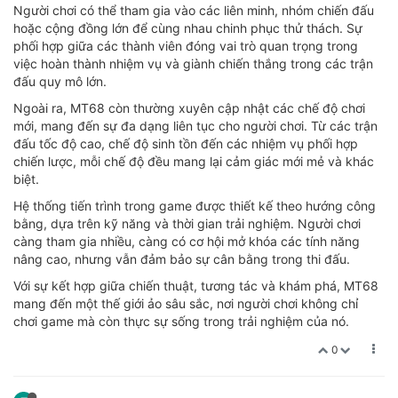
Người chơi có thể tham gia vào các liên minh, nhóm chiến đấu
hoặc cộng đồng lớn để cùng nhau chinh phục thử thách. Sự
phối hợp giữa các thành viên đóng vai trò quan trọng trong
việc hoàn thành nhiệm vụ và giành chiến thắng trong các trận
đấu quy mô lớn.
Ngoài ra, MT68 còn thường xuyên cập nhật các chế độ chơi
mới, mang đến sự đa dạng liên tục cho người chơi. Từ các trận
đấu tốc độ cao, chế độ sinh tồn đến các nhiệm vụ phối hợp
chiến lược, mỗi chế độ đều mang lại cảm giác mới mẻ và khác
biệt.
Hệ thống tiến trình trong game được thiết kế theo hướng công
bằng, dựa trên kỹ năng và thời gian trải nghiệm. Người chơi
càng tham gia nhiều, càng có cơ hội mở khóa các tính năng
nâng cao, nhưng vẫn đảm bảo sự cân bằng trong thi đấu.
Với sự kết hợp giữa chiến thuật, tương tác và khám phá, MT68
mang đến một thế giới ảo sâu sắc, nơi người chơi không chỉ
chơi game mà còn thực sự sống trong trải nghiệm của nó.
0