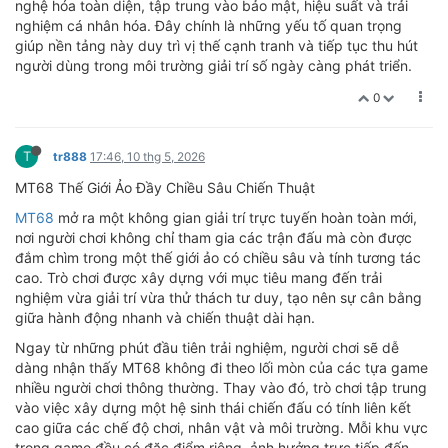
nghệ hóa toàn diện, tập trung vào bảo mật, hiệu suất và trải
nghiệm cá nhân hóa. Đây chính là những yếu tố quan trọng
giúp nền tảng này duy trì vị thế cạnh tranh và tiếp tục thu hút
người dùng trong môi trường giải trí số ngày càng phát triển.
0
T
tr888
17:46, 10 thg 5, 2026
MT68 Thế Giới Ảo Đầy Chiều Sâu Chiến Thuật
MT68
mở ra một không gian giải trí trực tuyến hoàn toàn mới,
nơi người chơi không chỉ tham gia các trận đấu mà còn được
đắm chìm trong một thế giới ảo có chiều sâu và tính tương tác
cao. Trò chơi được xây dựng với mục tiêu mang đến trải
nghiệm vừa giải trí vừa thử thách tư duy, tạo nên sự cân bằng
giữa hành động nhanh và chiến thuật dài hạn.
Ngay từ những phút đầu tiên trải nghiệm, người chơi sẽ dễ
dàng nhận thấy MT68 không đi theo lối mòn của các tựa game
nhiều người chơi thông thường. Thay vào đó, trò chơi tập trung
vào việc xây dựng một hệ sinh thái chiến đấu có tính liên kết
cao giữa các chế độ chơi, nhân vật và môi trường. Mỗi khu vực
trong game đều có đặc điểm riêng, ảnh hưởng trực tiếp đến