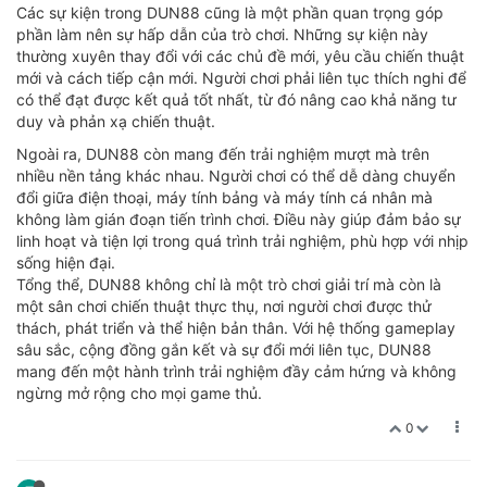
Các sự kiện trong DUN88 cũng là một phần quan trọng góp
phần làm nên sự hấp dẫn của trò chơi. Những sự kiện này
thường xuyên thay đổi với các chủ đề mới, yêu cầu chiến thuật
mới và cách tiếp cận mới. Người chơi phải liên tục thích nghi để
có thể đạt được kết quả tốt nhất, từ đó nâng cao khả năng tư
duy và phản xạ chiến thuật.
Ngoài ra, DUN88 còn mang đến trải nghiệm mượt mà trên
nhiều nền tảng khác nhau. Người chơi có thể dễ dàng chuyển
đổi giữa điện thoại, máy tính bảng và máy tính cá nhân mà
không làm gián đoạn tiến trình chơi. Điều này giúp đảm bảo sự
linh hoạt và tiện lợi trong quá trình trải nghiệm, phù hợp với nhịp
sống hiện đại.
Tổng thể, DUN88 không chỉ là một trò chơi giải trí mà còn là
một sân chơi chiến thuật thực thụ, nơi người chơi được thử
thách, phát triển và thể hiện bản thân. Với hệ thống gameplay
sâu sắc, cộng đồng gắn kết và sự đổi mới liên tục, DUN88
mang đến một hành trình trải nghiệm đầy cảm hứng và không
ngừng mở rộng cho mọi game thủ.
0