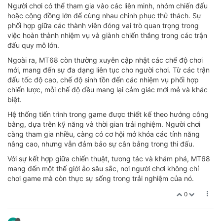
Người chơi có thể tham gia vào các liên minh, nhóm chiến đấu
hoặc cộng đồng lớn để cùng nhau chinh phục thử thách. Sự
phối hợp giữa các thành viên đóng vai trò quan trọng trong
việc hoàn thành nhiệm vụ và giành chiến thắng trong các trận
đấu quy mô lớn.
Ngoài ra, MT68 còn thường xuyên cập nhật các chế độ chơi
mới, mang đến sự đa dạng liên tục cho người chơi. Từ các trận
đấu tốc độ cao, chế độ sinh tồn đến các nhiệm vụ phối hợp
chiến lược, mỗi chế độ đều mang lại cảm giác mới mẻ và khác
biệt.
Hệ thống tiến trình trong game được thiết kế theo hướng công
bằng, dựa trên kỹ năng và thời gian trải nghiệm. Người chơi
càng tham gia nhiều, càng có cơ hội mở khóa các tính năng
nâng cao, nhưng vẫn đảm bảo sự cân bằng trong thi đấu.
Với sự kết hợp giữa chiến thuật, tương tác và khám phá, MT68
mang đến một thế giới ảo sâu sắc, nơi người chơi không chỉ
chơi game mà còn thực sự sống trong trải nghiệm của nó.
0