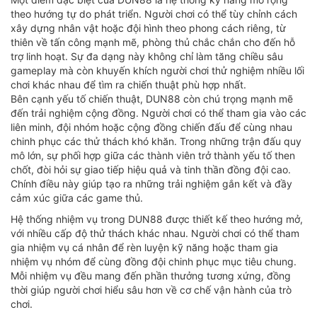
theo hướng tự do phát triển. Người chơi có thể tùy chỉnh cách
xây dựng nhân vật hoặc đội hình theo phong cách riêng, từ
thiên về tấn công mạnh mẽ, phòng thủ chắc chắn cho đến hỗ
trợ linh hoạt. Sự đa dạng này không chỉ làm tăng chiều sâu
gameplay mà còn khuyến khích người chơi thử nghiệm nhiều lối
chơi khác nhau để tìm ra chiến thuật phù hợp nhất.
Bên cạnh yếu tố chiến thuật, DUN88 còn chú trọng mạnh mẽ
đến trải nghiệm cộng đồng. Người chơi có thể tham gia vào các
liên minh, đội nhóm hoặc cộng đồng chiến đấu để cùng nhau
chinh phục các thử thách khó khăn. Trong những trận đấu quy
mô lớn, sự phối hợp giữa các thành viên trở thành yếu tố then
chốt, đòi hỏi sự giao tiếp hiệu quả và tinh thần đồng đội cao.
Chính điều này giúp tạo ra những trải nghiệm gắn kết và đầy
cảm xúc giữa các game thủ.
Hệ thống nhiệm vụ trong DUN88 được thiết kế theo hướng mở,
với nhiều cấp độ thử thách khác nhau. Người chơi có thể tham
gia nhiệm vụ cá nhân để rèn luyện kỹ năng hoặc tham gia
nhiệm vụ nhóm để cùng đồng đội chinh phục mục tiêu chung.
Mỗi nhiệm vụ đều mang đến phần thưởng tương xứng, đồng
thời giúp người chơi hiểu sâu hơn về cơ chế vận hành của trò
chơi.