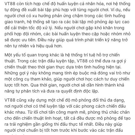
VT88 còn tích hợp chế độ huấn luyện cá nhân hóa, nơi hệ thống
tự động đề xuất bài tập phù hợp với từng người chơi. Ví dụ, nếu
người chơi có xu hướng phản ứng chậm trong các tình huống
giao tranh, hệ thống sẽ tạo ra các bài tập mô phỏng áp lực cao
để cải thiện tốc độ xử lý. Nếu người chơi gặp khó khăn trong
phối hợp đội nhóm, các bài huấn luyện theo cặp hoặc nhóm nhỏ
sẽ được ưu tiên. Điều này giúp quá trình phát triển kỹ năng trở
nên tự nhiên và hiệu quả hơn.
Một yếu tố quan trọng khác là hệ thống trí tuệ hỗ trợ chiến
thuật. Trong các trận đấu luyện tập, VT88 có thể đưa ra gợi ý
chiến thuật theo thời gian thực dựa trên tình huống hiện tại.
Những gợi ý này không mang tính ép buộc mà đóng vai trò như
một công cụ tham khảo, giúp người chơi học cách tư duy chiến
lược tốt hơn. Qua thời gian, người chơi sẽ dần hình thành khả
năng tự phân tích và đưa ra quyết định độc lập.
VT88 cũng xây dựng một chế độ mô phỏng đối thủ đa dạng,
nơi người chơi có thể luyện tập với các phong cách chiến đấu
khác nhau. Từ lối chơi tấn công mạnh mẽ, phòng thủ chắc chắn
cho đến chiến thuật linh hoạt, tất cả đều được mô phỏng để tạo
ra trải nghiệm gần giống thi đấu thực tế nhất. Điều này giúp
người chơi chuẩn bị tốt hơn trước khi bước vào các trận đấu