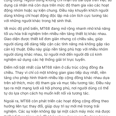
dụng cá nhân mà còn dựa trên mức độ tham gia vào các hoạt
động nhóm hoặc sự kiện chung. Điều này khuyến khích người
dùng không chỉ hoạt động độc lập mà còn tích cực tương tác
với những người khác trong hệ sinh thái.
Về mức độ phổ biến, MT68 đang mở rộng nhanh nhờ khả năng
tối ưu hóa trải nghiệm trên nhiều nền tảng thiết bị khác nhau.
Giao diện được thiết kế đơn giản nhưng có chiều sâu, giúp
người dùng dễ dàng tiếp cận các tính năng mà không gặp rào
cản kỹ thuật. Điều này giúp nền tảng phù hợp với nhiều nhóm
người dùng khác nhau, từ người mới đến người đã có kinh
nghiệm sử dụng các hệ thống giải trí trực tuyến.
Điểm nổi bật nhất của MT68 nằm ở cấu trúc cộng đồng đa
chiều. Thay vì chỉ có một không gian giao tiếp duy nhất, nền
tảng cho phép hình thành nhiều lớp cộng đồng khác nhau dựa
trên sở thích, mức độ tham gia và mục tiêu tương tác. Điều này
tạo ra một mạng lưới xã hội phong phú, nơi người dùng có thể
tự do lựa chọn cách họ muốn kết nối và tương tác.
Ngoài ra, MT68 còn phát triển các hoạt động cộng đồng theo
hướng liên tục thay đổi, giúp duy trì sự mới mẻ trong trải
nghiệm. Các sự kiện không lặp lại một cách máy móc mà được