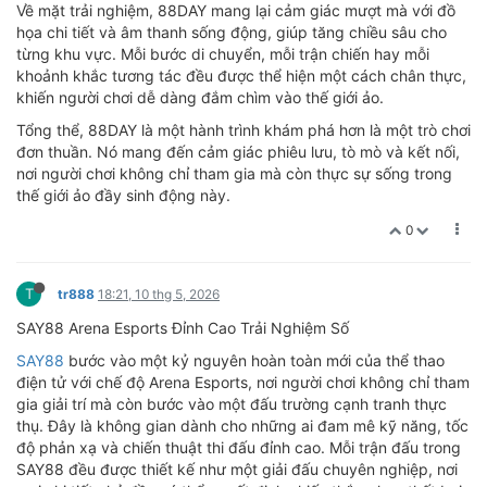
Về mặt trải nghiệm, 88DAY mang lại cảm giác mượt mà với đồ
họa chi tiết và âm thanh sống động, giúp tăng chiều sâu cho
từng khu vực. Mỗi bước di chuyển, mỗi trận chiến hay mỗi
khoảnh khắc tương tác đều được thể hiện một cách chân thực,
khiến người chơi dễ dàng đắm chìm vào thế giới ảo.
Tổng thể, 88DAY là một hành trình khám phá hơn là một trò chơi
đơn thuần. Nó mang đến cảm giác phiêu lưu, tò mò và kết nối,
nơi người chơi không chỉ tham gia mà còn thực sự sống trong
thế giới ảo đầy sinh động này.
0
T
tr888
18:21, 10 thg 5, 2026
SAY88 Arena Esports Đỉnh Cao Trải Nghiệm Số
SAY88
bước vào một kỷ nguyên hoàn toàn mới của thể thao
điện tử với chế độ Arena Esports, nơi người chơi không chỉ tham
gia giải trí mà còn bước vào một đấu trường cạnh tranh thực
thụ. Đây là không gian dành cho những ai đam mê kỹ năng, tốc
độ phản xạ và chiến thuật thi đấu đỉnh cao. Mỗi trận đấu trong
SAY88 đều được thiết kế như một giải đấu chuyên nghiệp, nơi