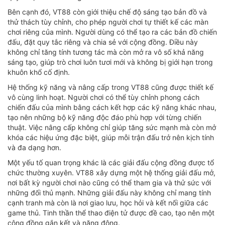
Bên cạnh đó, VT88 còn giới thiệu chế độ sáng tạo bản đồ và
thử thách tùy chỉnh, cho phép người chơi tự thiết kế các màn
chơi riêng của mình. Người dùng có thể tạo ra các bản đồ chiến
đấu, đặt quy tắc riêng và chia sẻ với cộng đồng. Điều này
không chỉ tăng tính tương tác mà còn mở ra vô số khả năng
sáng tạo, giúp trò chơi luôn tươi mới và không bị giới hạn trong
khuôn khổ cố định.
Hệ thống kỹ năng và nâng cấp trong VT88 cũng được thiết kế
vô cùng linh hoạt. Người chơi có thể tùy chỉnh phong cách
chiến đấu của mình bằng cách kết hợp các kỹ năng khác nhau,
tạo nên những bộ kỹ năng độc đáo phù hợp với từng chiến
thuật. Việc nâng cấp không chỉ giúp tăng sức mạnh mà còn mở
khóa các hiệu ứng đặc biệt, giúp mỗi trận đấu trở nên kịch tính
và đa dạng hơn.
Một yếu tố quan trọng khác là các giải đấu cộng đồng được tổ
chức thường xuyên. VT88 xây dựng một hệ thống giải đấu mở,
nơi bất kỳ người chơi nào cũng có thể tham gia và thử sức với
những đối thủ mạnh. Những giải đấu này không chỉ mang tính
cạnh tranh mà còn là nơi giao lưu, học hỏi và kết nối giữa các
game thủ. Tinh thần thể thao điện tử được đề cao, tạo nên một
cộng đồng gắn kết và năng động.