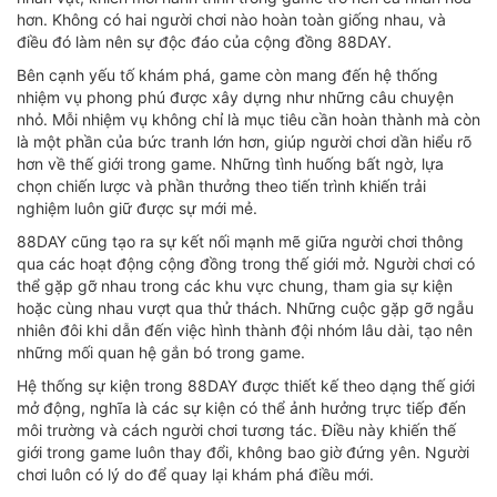
hơn. Không có hai người chơi nào hoàn toàn giống nhau, và
điều đó làm nên sự độc đáo của cộng đồng 88DAY.
Bên cạnh yếu tố khám phá, game còn mang đến hệ thống
nhiệm vụ phong phú được xây dựng như những câu chuyện
nhỏ. Mỗi nhiệm vụ không chỉ là mục tiêu cần hoàn thành mà còn
là một phần của bức tranh lớn hơn, giúp người chơi dần hiểu rõ
hơn về thế giới trong game. Những tình huống bất ngờ, lựa
chọn chiến lược và phần thưởng theo tiến trình khiến trải
nghiệm luôn giữ được sự mới mẻ.
88DAY cũng tạo ra sự kết nối mạnh mẽ giữa người chơi thông
qua các hoạt động cộng đồng trong thế giới mở. Người chơi có
thể gặp gỡ nhau trong các khu vực chung, tham gia sự kiện
hoặc cùng nhau vượt qua thử thách. Những cuộc gặp gỡ ngẫu
nhiên đôi khi dẫn đến việc hình thành đội nhóm lâu dài, tạo nên
những mối quan hệ gắn bó trong game.
Hệ thống sự kiện trong 88DAY được thiết kế theo dạng thế giới
mở động, nghĩa là các sự kiện có thể ảnh hưởng trực tiếp đến
môi trường và cách người chơi tương tác. Điều này khiến thế
giới trong game luôn thay đổi, không bao giờ đứng yên. Người
chơi luôn có lý do để quay lại khám phá điều mới.