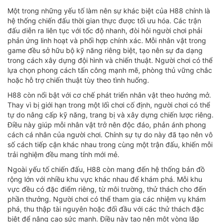
Một trong những yếu tố làm nên sự khác biệt của H88 chính là
hệ thống chiến đấu thời gian thực được tối ưu hóa. Các trận
đấu diễn ra liên tục với tốc độ nhanh, đòi hỏi người chơi phải
phản ứng linh hoạt và phối hợp chính xác. Mỗi nhân vật trong
game đều sở hữu bộ kỹ năng riêng biệt, tạo nên sự đa dạng
trong cách xây dựng đội hình và chiến thuật. Người chơi có thể
lựa chọn phong cách tấn công mạnh mẽ, phòng thủ vững chắc
hoặc hỗ trợ chiến thuật tùy theo tình huống.
H88 còn nổi bật với cơ chế phát triển nhân vật theo hướng mở.
Thay vì bị giới hạn trong một lối chơi cố định, người chơi có thể
tự do nâng cấp kỹ năng, trang bị và xây dựng chiến lược riêng.
Điều này giúp mỗi nhân vật trở nên độc đáo, phản ánh phong
cách cá nhân của người chơi. Chính sự tự do này đã tạo nên vô
số cách tiếp cận khác nhau trong cùng một trận đấu, khiến mỗi
trải nghiệm đều mang tính mới mẻ.
Ngoài yếu tố chiến đấu, H88 còn mang đến hệ thống bản đồ
rộng lớn với nhiều khu vực khác nhau để khám phá. Mỗi khu
vực đều có đặc điểm riêng, từ môi trường, thử thách cho đến
phần thưởng. Người chơi có thể tham gia các nhiệm vụ khám
phá, thu thập tài nguyên hoặc đối đầu với các thử thách đặc
biệt để nâng cao sức mạnh. Điều này tạo nên một vòng lặp