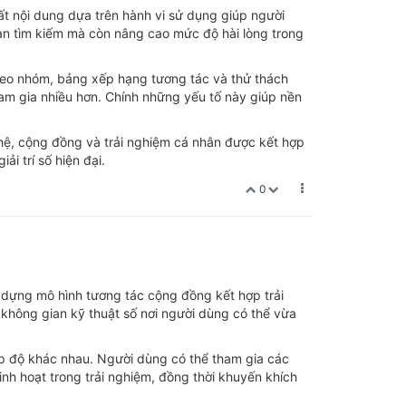
t nội dung dựa trên hành vi sử dụng giúp người
ian tìm kiếm mà còn nâng cao mức độ hài lòng trong
heo nhóm, bảng xếp hạng tương tác và thử thách
am gia nhiều hơn. Chính những yếu tố này giúp nền
ghệ, cộng đồng và trải nghiệm cá nhân được kết hợp
ải trí số hiện đại.
0
y dựng mô hình tương tác cộng đồng kết hợp trải
t không gian kỹ thuật số nơi người dùng có thể vừa
p độ khác nhau. Người dùng có thể tham gia các
inh hoạt trong trải nghiệm, đồng thời khuyến khích