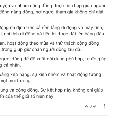
chuyện và nhóm cộng đồng được tích hợp giúp người
 đồng năng động, nơi người tham gia không chỉ giải
 động ổn định trên cả nền tảng di động và máy tính,
 nơi tính di động và tiện lợi được đặt lên hàng đầu.
gian, hoạt động theo mùa và thử thách cộng đồng
 trọng giúp giữ chân người dùng lâu dài.
gười dùng để đề xuất nội dung phù hợp, từ đó giúp
ng cá nhân.
 bảng xếp hạng, sự kiện nhóm và hoạt động tương
 một môi trường.
i dung và cộng đồng. Sự kết hợp này không chỉ giúp
n của thế giới số hiện nay.
0