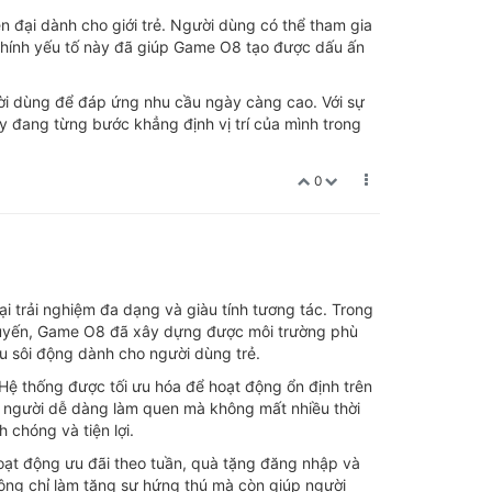
n đại dành cho giới trẻ. Người dùng có thể tham gia
. Chính yếu tố này đã giúp Game O8 tạo được dấu ấn
ời dùng để đáp ứng nhu cầu ngày càng cao. Với sự
y đang từng bước khẳng định vị trí của mình trong
0
ại trải nghiệm đa dạng và giàu tính tương tác. Trong
c tuyến, Game O8 đã xây dựng được môi trường phù
ưu sôi động dành cho người dùng trẻ.
Hệ thống được tối ưu hóa để hoạt động ổn định trên
ọi người dễ dàng làm quen mà không mất nhiều thời
 chóng và tiện lợi.
oạt động ưu đãi theo tuần, quà tặng đăng nhập và
hông chỉ làm tăng sự hứng thú mà còn giúp người