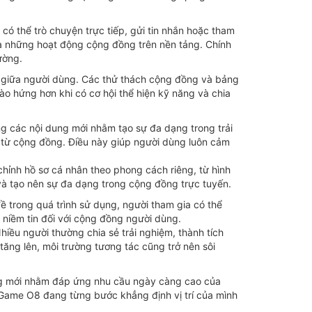
 thể trò chuyện trực tiếp, gửi tin nhắn hoặc tham
ua những hoạt động cộng đồng trên nền tảng. Chính
ường.
ết giữa người dùng. Các thử thách cộng đồng và bảng
o hứng hơn khi có cơ hội thể hiện kỹ năng và chia
 các nội dung mới nhằm tạo sự đa dạng trong trải
n từ cộng đồng. Điều này giúp người dùng luôn cảm
hỉnh hồ sơ cá nhân theo phong cách riêng, từ hình
 và tạo nên sự đa dạng trong cộng đồng trực tuyến.
 trong quá trình sử dụng, người tham gia có thể
 niềm tin đối với cộng đồng người dùng.
ều người thường chia sẻ trải nghiệm, thành tích
tăng lên, môi trường tương tác cũng trở nên sôi
năng mới nhằm đáp ứng nhu cầu ngày càng cao của
 Game O8 đang từng bước khẳng định vị trí của mình