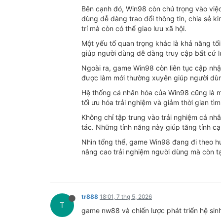
Bên cạnh đó, Win98 còn chú trọng vào việc
dùng dễ dàng trao đổi thông tin, chia sẻ k
trí mà còn có thể giao lưu xã hội.
Một yếu tố quan trọng khác là khả năng tối
giúp người dùng dễ dàng truy cập bất cứ lúc
Ngoài ra, game Win98 còn liên tục cập nhậ
được làm mới thường xuyên giúp người dùng
Hệ thống cá nhân hóa của Win98 cũng là m
tối ưu hóa trải nghiệm và giảm thời gian t
Không chỉ tập trung vào trải nghiệm cá n
tác. Những tính năng này giúp tăng tính cạ
Nhìn tổng thể, game Win98 đang đi theo hướ
nâng cao trải nghiệm người dùng mà còn tạo
tr888
18:01, 7 thg 5, 2026
T
game nw88 và chiến lược phát triển hệ sinh t