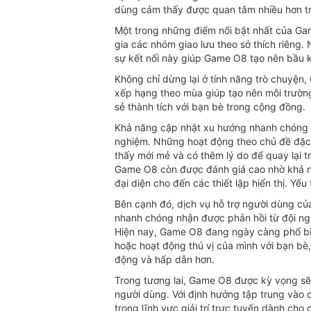
dùng cảm thấy được quan tâm nhiều hơn tr
Một trong những điểm nổi bật nhất của Gam
gia các nhóm giao lưu theo sở thích riêng
sự kết nối này giúp Game O8 tạo nên bầu kh
Không chỉ dừng lại ở tính năng trò chuyện
xếp hạng theo mùa giúp tạo nên môi trường
sẻ thành tích với bạn bè trong cộng đồng.
Khả năng cập nhật xu hướng nhanh chóng c
nghiệm. Những hoạt động theo chủ đề đặc b
thấy mới mẻ và có thêm lý do để quay lại 
Game O8 còn được đánh giá cao nhờ khả năn
đại diện cho đến các thiết lập hiển thị. Y
Bên cạnh đó, dịch vụ hỗ trợ người dùng củ
nhanh chóng nhận được phản hồi từ đội ngũ
Hiện nay, Game O8 đang ngày càng phổ biến
hoặc hoạt động thú vị của mình với bạn bè,
động và hấp dẫn hơn.
Trong tương lai, Game O8 được kỳ vọng sẽ 
người dùng. Với định hướng tập trung vào 
trong lĩnh vực giải trí trực tuyến dành cho 