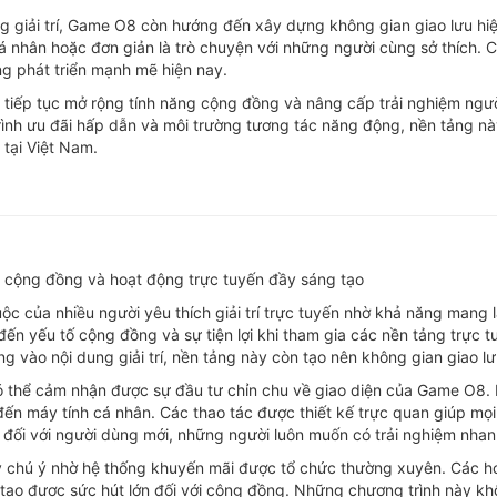
g giải trí, Game O8 còn hướng đến xây dựng không gian giao lưu hiệ
 cá nhân hoặc đơn giản là trò chuyện với những người cùng sở thích
ang phát triển mạnh mẽ hiện nay.
 tiếp tục mở rộng tính năng cộng đồng và nâng cấp trải nghiệm ngư
rình ưu đãi hấp dẫn và môi trường tương tác năng động, nền tảng nà
 tại Việt Nam.
i cộng đồng và hoạt động trực tuyến đầy sáng tạo
c của nhiều người yêu thích giải trí trực tuyến nhờ khả năng mang l
đến yếu tố cộng đồng và sự tiện lợi khi tham gia các nền tảng trự
ung vào nội dung giải trí, nền tảng này còn tạo nên không gian giao l
ó thể cảm nhận được sự đầu tư chỉn chu về giao diện của Game O8. 
o đến máy tính cá nhân. Các thao tác được thiết kế trực quan giúp m
g đối với người dùng mới, những người luôn muốn có trải nghiệm nhanh
y chú ý nhờ hệ thống khuyến mãi được tổ chức thường xuyên. Các h
n tạo được sức hút lớn đối với cộng đồng. Những chương trình này k