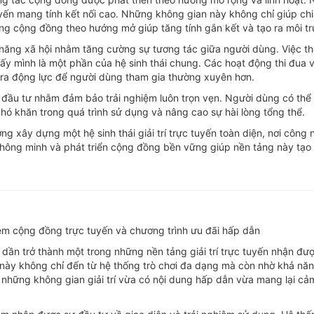
ến mang tính kết nối cao. Những không gian này không chỉ giúp chia 
g cộng đồng theo hướng mở giúp tăng tính gắn kết và tạo ra môi trườ
h năng xã hội nhằm tăng cường sự tương tác giữa người dùng. Việc t
ấy mình là một phần của hệ sinh thái chung. Các hoạt động thi đua
o ra động lực để người dùng tham gia thường xuyên hơn.
ầu tư nhằm đảm bảo trải nghiệm luôn trọn vẹn. Người dùng có thể 
 khó khăn trong quá trình sử dụng và nâng cao sự hài lòng tổng thể.
ướng xây dựng một hệ sinh thái giải trí trực tuyến toàn diện, nơi cô
hông minh và phát triển cộng đồng bền vững giúp nền tảng này tạo ra 
ệm cộng đồng trực tuyến và chương trình ưu đãi hấp dẫn
dần trở thành một trong những nền tảng giải trí trực tuyến nhận đư
này không chỉ đến từ hệ thống trò chơi đa dạng mà còn nhờ khả năn
 những không gian giải trí vừa có nội dung hấp dẫn vừa mang lại c