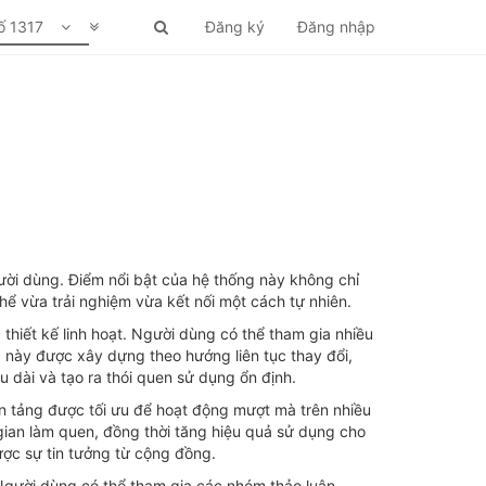
ố 1317
Đăng ký
Đăng nhập
ời dùng. Điểm nổi bật của hệ thống này không chỉ
hể vừa trải nghiệm vừa kết nối một cách tự nhiên.
hiết kế linh hoạt. Người dùng có thể tham gia nhiều
 này được xây dựng theo hướng liên tục thay đổi,
u dài và tạo ra thói quen sử dụng ổn định.
ền tảng được tối ưu để hoạt động mượt mà trên nhiều
i gian làm quen, đồng thời tăng hiệu quả sử dụng cho
ược sự tin tưởng từ cộng đồng.
Người dùng có thể tham gia các nhóm thảo luận,