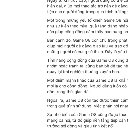
Ngay từ khi truy cập, người dùng có thể c
hiện đại, giúp mọi thao tác trở nên dễ dàn
tiện cho người dùng trong quá trình trải n
Một trong những yếu tố khiến Game O8 nổi 
như sự kiện theo mùa, quà tặng đăng nhập
còn giúp cộng đồng cảm thấy hào hứng hơn 
Bên cạnh đó, Game O8 còn chú trọng phát t
giúp mọi người dễ dàng giao lưu và trao đổ
những người có cùng sở thích. Đây là yếu t
Tính năng cộng đồng của Game O8 cũng đượ
nhóm hoặc tranh tài cùng bạn bè để tạo nê
quay lại trải nghiệm thường xuyên hơn.
Một điểm mạnh khác của Game O8 là khả nă
mới lạ cho cộng đồng. Người dùng luôn có đ
dẫn trong thời gian dài.
Ngoài ra, Game O8 còn tạo được thiện cảm 
trong quá trình sử dụng. Việc phản hồi nh
Sự phổ biến của Game O8 cũng được thúc đẩ
mạng xã hội, từ đó giúp nền tảng tiếp cận
trường sôi động và giàu tính kết nối.