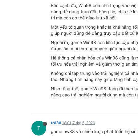
Bên cạnh đó, Win98 còn chú trọng vào việc
dùng dễ dàng trao đổi thông tin, chia sẻ k
trí mà còn có thể giao lưu xã hội.
Một yếu tố quan trọng khác là khả năng tối
giúp người dùng dễ dàng truy cập bất cứ lúc
Ngoài ra, game Win98 còn liên tục cập nhậ
được làm mới thường xuyên giúp người dùng
Hệ thống cá nhân hóa của Win98 cũng là m
tối ưu hóa trải nghiệm và giảm thời gian t
Không chỉ tập trung vào trải nghiệm cá n
tác. Những tính năng này giúp tăng tính cạ
Nhìn tổng thể, game Win98 đang đi theo hướ
nâng cao trải nghiệm người dùng mà còn tạo
tr888
18:01, 7 thg 5, 2026
T
game nw88 và chiến lược phát triển hệ sinh t