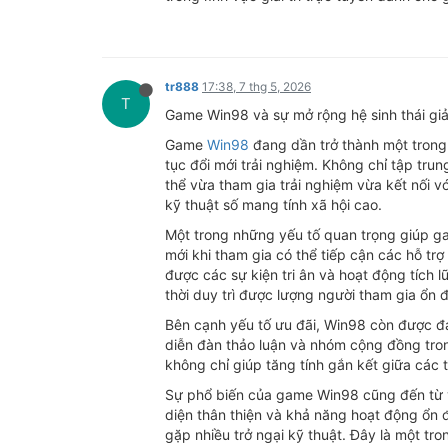
tr888
17:38, 7 thg 5, 2026
T
Game Win98 và sự mở rộng hệ sinh thái giải 
Game
Win98
đang dần trở thành một trong 
tục đổi mới trải nghiệm. Không chỉ tập tru
thể vừa tham gia trải nghiệm vừa kết nối v
kỹ thuật số mang tính xã hội cao.
Một trong những yếu tố quan trọng giúp ga
mới khi tham gia có thể tiếp cận các hỗ t
được các sự kiện tri ân và hoạt động tích 
thời duy trì được lượng người tham gia ổn đ
Bên cạnh yếu tố ưu đãi, Win98 còn được đ
diễn đàn thảo luận và nhóm cộng đồng tron
không chỉ giúp tăng tính gắn kết giữa các t
Sự phổ biến của game Win98 cũng đến từ vi
diện thân thiện và khả năng hoạt động ổn 
gặp nhiều trở ngại kỹ thuật. Đây là một t