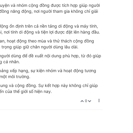
chuyện và nhóm cộng đồng được tích hợp giúp người
 đồng năng động, nơi người tham gia không chỉ giải
 động ổn định trên cả nền tảng di động và máy tính,
 nơi tính di động và tiện lợi được đặt lên hàng đầu.
gian, hoạt động theo mùa và thử thách cộng đồng
 trọng giúp giữ chân người dùng lâu dài.
gười dùng để đề xuất nội dung phù hợp, từ đó giúp
ng cá nhân.
 bảng xếp hạng, sự kiện nhóm và hoạt động tương
 một môi trường.
i dung và cộng đồng. Sự kết hợp này không chỉ giúp
n của thế giới số hiện nay.
0