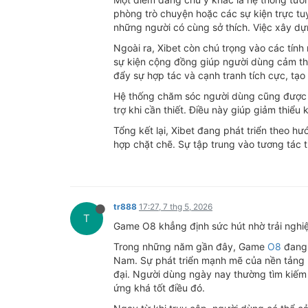
phòng trò chuyện hoặc các sự kiện trực tuy
những người có cùng sở thích. Việc xây dựn
Ngoài ra, Xibet còn chú trọng vào các tín
sự kiện cộng đồng giúp người dùng cảm th
đẩy sự hợp tác và cạnh tranh tích cực, tạ
Hệ thống chăm sóc người dùng cũng được đ
trợ khi cần thiết. Điều này giúp giảm thiểu
Tổng kết lại, Xibet đang phát triển theo h
hợp chặt chẽ. Sự tập trung vào tương tác t
tr888
17:27, 7 thg 5, 2026
T
Game O8 khẳng định sức hút nhờ trải nghi
Trong những năm gần đây, Game
O8
đang 
Nam. Sự phát triển mạnh mẽ của nền tảng 
đại. Người dùng ngày nay thường tìm kiếm
ứng khá tốt điều đó.