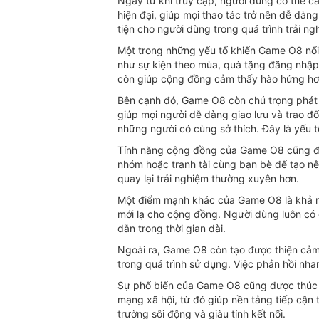
Ngay từ khi truy cập, người dùng có thể c
hiện đại, giúp mọi thao tác trở nên dễ dàn
tiện cho người dùng trong quá trình trải n
Một trong những yếu tố khiến Game O8 nổi 
như sự kiện theo mùa, quà tặng đăng nhập
còn giúp cộng đồng cảm thấy hào hứng hơn 
Bên cạnh đó, Game O8 còn chú trọng phát t
giúp mọi người dễ dàng giao lưu và trao đổ
những người có cùng sở thích. Đây là yếu t
Tính năng cộng đồng của Game O8 cũng đượ
nhóm hoặc tranh tài cùng bạn bè để tạo nê
quay lại trải nghiệm thường xuyên hơn.
Một điểm mạnh khác của Game O8 là khả nă
mới lạ cho cộng đồng. Người dùng luôn có đ
dẫn trong thời gian dài.
Ngoài ra, Game O8 còn tạo được thiện cảm 
trong quá trình sử dụng. Việc phản hồi nh
Sự phổ biến của Game O8 cũng được thúc đẩ
mạng xã hội, từ đó giúp nền tảng tiếp cận
trường sôi động và giàu tính kết nối.