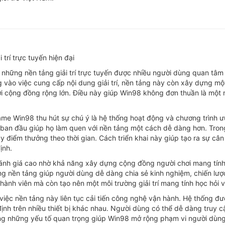
trí trực tuyến hiện đại
những nền tảng giải trí trực tuyến được nhiều người dùng quan tâm n
ng vào việc cung cấp nội dung giải trí, nền tảng này còn xây dựng mộ
ới cộng đồng rộng lớn. Điều này giúp Win98 không đơn thuần là một n
me Win98 thu hút sự chú ý là hệ thống hoạt động và chương trình ưu
rợ ban đầu giúp họ làm quen với nền tảng một cách dễ dàng hơn. Tron
lũy điểm thưởng theo thời gian. Cách triển khai này giúp tạo ra sự 
ịnh.
ánh giá cao nhờ khả năng xây dựng cộng đồng người chơi mang tính
g nền tảng giúp người dùng dễ dàng chia sẻ kinh nghiệm, chiến lược
hành viên mà còn tạo nên một môi trường giải trí mang tính học hỏi v
ệc nền tảng này liên tục cải tiến công nghệ vận hành. Hệ thống đư
định trên nhiều thiết bị khác nhau. Người dùng có thể dễ dàng truy 
rong những yếu tố quan trọng giúp Win98 mở rộng phạm vi người dùn