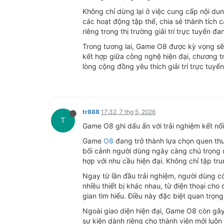
Không chỉ dừng lại ở việc cung cấp nội dun
các hoạt động tập thể, chia sẻ thành tích
riêng trong thị trường giải trí trực tuyến đ
Trong tương lai, Game O8 được kỳ vọng sẽ
kết hợp giữa công nghệ hiện đại, chương t
lòng cộng đồng yêu thích giải trí trực tuyến
tr888
17:32, 7 thg 5, 2026
T
Game O8 ghi dấu ấn với trải nghiệm kết nố
Game
O8
đang trở thành lựa chọn quen thuộ
bối cảnh người dùng ngày càng chú trọng 
hợp với nhu cầu hiện đại. Không chỉ tập tr
Ngay từ lần đầu trải nghiệm, người dùng c
nhiều thiết bị khác nhau, từ điện thoại ch
gian tìm hiểu. Điều này đặc biệt quan trọn
Ngoài giao diện hiện đại, Game O8 còn gâ
sự kiện dành riêng cho thành viên mới luô