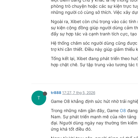
phòng trò chuyện hoặc các sự kiện trực tuy
những người có cùng sở thích. Việc xây dựn
Ngoài ra, Xibet còn chú trọng vào các tín
sự kiện cộng đồng giúp người dùng cảm th
đẩy sự hợp tác và cạnh tranh tích cực, tạ
Hệ thống chăm sóc người dùng cũng được đ
trợ khi cần thiết. Điều này giúp giảm thiểu
Tổng kết lại, Xibet đang phát triển theo h
hợp chặt chẽ. Sự tập trung vào tương tác t
tr888
17:27, 7 thg 5, 2026
T
Game O8 khẳng định sức hút nhờ trải nghi
Trong những năm gần đây, Game
O8
đang 
Nam. Sự phát triển mạnh mẽ của nền tảng 
đại. Người dùng ngày nay thường tìm kiếm
ứng khá tốt điều đó.