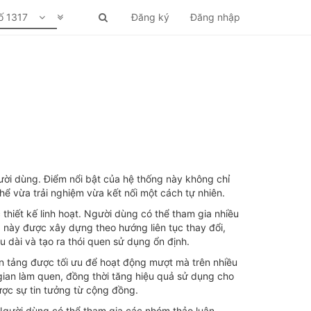
ố 1317
Đăng ký
Đăng nhập
ời dùng. Điểm nổi bật của hệ thống này không chỉ
hể vừa trải nghiệm vừa kết nối một cách tự nhiên.
hiết kế linh hoạt. Người dùng có thể tham gia nhiều
 này được xây dựng theo hướng liên tục thay đổi,
u dài và tạo ra thói quen sử dụng ổn định.
ền tảng được tối ưu để hoạt động mượt mà trên nhiều
i gian làm quen, đồng thời tăng hiệu quả sử dụng cho
ược sự tin tưởng từ cộng đồng.
Người dùng có thể tham gia các nhóm thảo luận,