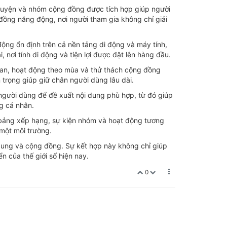
chuyện và nhóm cộng đồng được tích hợp giúp người
 đồng năng động, nơi người tham gia không chỉ giải
 động ổn định trên cả nền tảng di động và máy tính,
 nơi tính di động và tiện lợi được đặt lên hàng đầu.
gian, hoạt động theo mùa và thử thách cộng đồng
 trọng giúp giữ chân người dùng lâu dài.
gười dùng để đề xuất nội dung phù hợp, từ đó giúp
ng cá nhân.
 bảng xếp hạng, sự kiện nhóm và hoạt động tương
 một môi trường.
i dung và cộng đồng. Sự kết hợp này không chỉ giúp
n của thế giới số hiện nay.
0