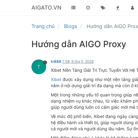
AIGATO.VN
Trang chủ
Blogs
Hướng dẫn AIGO Pro
Hướng dẫn AIGO Proxy
tr888
7:58, 6 thg 5, 2026
T
Xibet Nền Tảng Giải Trí Trực Tuyến Với H
Xibet
được xây dựng như một nền tảng giải 
nằm ở nội dung giải trí đa dạng mà còn ở k
Một trong những yếu tố quan trọng giúp nề
dạng nhiệm vụ khác nhau, từ việc khám phá
giúp người dùng luôn có cảm giác mới mẻ tr
Về mức độ phổ biến, Xibet đang ngày càng 
hệ điều hành và thiết bị, giúp người dùng 
cả người mới và người dùng lâu năm. Sự ổn
Một điểm đáng chú ý khác là hệ thống tươn