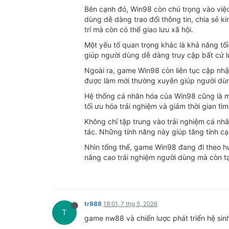
Bên cạnh đó, Win98 còn chú trọng vào việc
dùng dễ dàng trao đổi thông tin, chia sẻ k
trí mà còn có thể giao lưu xã hội.
Một yếu tố quan trọng khác là khả năng tối
giúp người dùng dễ dàng truy cập bất cứ lúc
Ngoài ra, game Win98 còn liên tục cập nhậ
được làm mới thường xuyên giúp người dùng
Hệ thống cá nhân hóa của Win98 cũng là m
tối ưu hóa trải nghiệm và giảm thời gian t
Không chỉ tập trung vào trải nghiệm cá n
tác. Những tính năng này giúp tăng tính cạ
Nhìn tổng thể, game Win98 đang đi theo hướ
nâng cao trải nghiệm người dùng mà còn tạo
tr888
18:01, 7 thg 5, 2026
T
game nw88 và chiến lược phát triển hệ sinh t