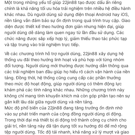
Một trong những yếu tố giúp 22jin88 tạo được dấu ấn riêng
chính là khả năng tối ưu hóa trải nghiệm trên nhiều hệ điều hành
khác nhau. Dù người dùng sử dụng điện thoại Android hay iOS,
nền tảng vẫn đảm bảo sự ổn định trong quá trình truy cập. Giao
diện được thiết kế theo hướng đơn giản nhưng hiện đại, giúp
người dùng dễ dàng làm quen ngay từ lần đầu sử dụng. Các
chức năng được sắp xếp hợp lý, giảm thiểu thao tác phức tạp
và tập trung vào trải nghiệm trực tiếp.
Về các chương trình hỗ trợ người dùng, 22jin88 xây dựng hệ
thống ưu đãi theo hướng linh hoạt và phù hợp với từng nhóm
đối tượng. Người dùng mới thường được hướng dẫn thông qua
các trải nghiệm ban đầu giúp họ hiểu rõ cách vận hành của nền
tảng. Đồng thời, hệ thống cũng cung cấp các phần thưởng
theo mức độ hoạt động, giúp người dùng có thêm động lực
khám phá các tính năng khác nhau. Những chương trình này
không chỉ mang tính khuyến khích mà còn góp phần tạo nên sự
gắn kết lâu dài giữa người dùng và nền tảng.
Mức độ phổ biến của 22jin88 đang tăng trưởng ổn định nhờ
vào sự phát triển mạnh của cộng đồng người dùng di động.
Trong thời đại mà thiết bị di động trở thành công cụ chính cho
giải trí, nền tảng này đã tận dụng tốt xu hướng đó để mở rộng
tệp người dùng. Tốc độ tải nhanh, khả năng xử lý mượt và giao