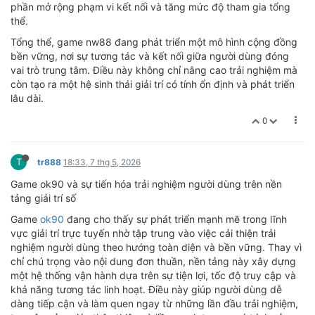
phần mở rộng phạm vi kết nối và tăng mức độ tham gia tổng
thể.
Tổng thể, game nw88 đang phát triển một mô hình cộng đồng
bền vững, nơi sự tương tác và kết nối giữa người dùng đóng
vai trò trung tâm. Điều này không chỉ nâng cao trải nghiệm mà
còn tạo ra một hệ sinh thái giải trí có tính ổn định và phát triển
lâu dài.
0
T
tr888
18:33, 7 thg 5, 2026
Game ok90 và sự tiến hóa trải nghiệm người dùng trên nền
tảng giải trí số
Game
ok90
đang cho thấy sự phát triển mạnh mẽ trong lĩnh
vực giải trí trực tuyến nhờ tập trung vào việc cải thiện trải
nghiệm người dùng theo hướng toàn diện và bền vững. Thay vì
chỉ chú trọng vào nội dung đơn thuần, nền tảng này xây dựng
một hệ thống vận hành dựa trên sự tiện lợi, tốc độ truy cập và
khả năng tương tác linh hoạt. Điều này giúp người dùng dễ
dàng tiếp cận và làm quen ngay từ những lần đầu trải nghiệm,