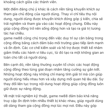
khoảng cách giữa các thành viên.
Một điểm đáng chú ý khác là cách nền tảng khuyến khích sự
tham gia chủ động của người dùng. Thay vì chỉ tiêu thụ nội
dung, người dùng được khuyến khích đóng góp ý kiến, chia sẻ
trải nghiệm và tham gia vào các hoạt động chung. Điều này
giúp cộng đồng trở nên sống động hơn và tạo ra giá trị tương
tác hai chiều.
game nw88 cũng chú trọng đến việc duy trì sự cân bằng trong
cộng đồng bằng cách đảm bảo môi trường giao tiếp lành mạnh
và ổn định. Các cơ chế kiểm soát và hỗ trợ được thiết kế nhằm
giảm thiểu các hành vi tiêu cực, từ đó tạo ra một không gian an
toàn cho tất cả người dùng.
Bên cạnh đó, nền tảng thường xuyên tổ chức các hoạt động
cộng đồng theo từng giai đoạn nhằm tăng cường sự gắn kết.
Những hoạt động này không chỉ mang tính giải trí mà còn giúp
người dùng hiểu nhau hơn và xây dựng mối quan hệ lâu dài. Sự
thay đổi liên tục trong nội dung hoạt động giúp cộng đồng luôn
giữ được sự năng động.
Về mặt trải nghiệm kỹ thuật, game nw88 đảm bảo khả năng
truy cập ổn định trên nhiều thiết bị khác nhau, giúp người dùng
dễ dàng tham gia cộng đồng mọi lúc mọi nơi. Điều này góp