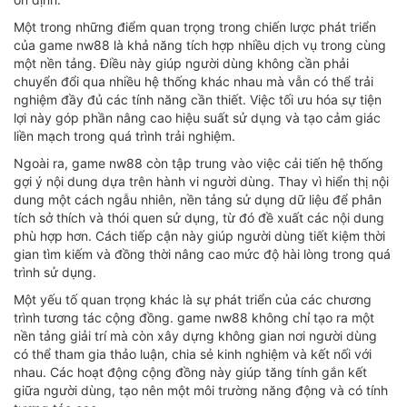
Một trong những điểm quan trọng trong chiến lược phát triển
của game nw88 là khả năng tích hợp nhiều dịch vụ trong cùng
một nền tảng. Điều này giúp người dùng không cần phải
chuyển đổi qua nhiều hệ thống khác nhau mà vẫn có thể trải
nghiệm đầy đủ các tính năng cần thiết. Việc tối ưu hóa sự tiện
lợi này góp phần nâng cao hiệu suất sử dụng và tạo cảm giác
liền mạch trong quá trình trải nghiệm.
Ngoài ra, game nw88 còn tập trung vào việc cải tiến hệ thống
gợi ý nội dung dựa trên hành vi người dùng. Thay vì hiển thị nội
dung một cách ngẫu nhiên, nền tảng sử dụng dữ liệu để phân
tích sở thích và thói quen sử dụng, từ đó đề xuất các nội dung
phù hợp hơn. Cách tiếp cận này giúp người dùng tiết kiệm thời
gian tìm kiếm và đồng thời nâng cao mức độ hài lòng trong quá
trình sử dụng.
Một yếu tố quan trọng khác là sự phát triển của các chương
trình tương tác cộng đồng. game nw88 không chỉ tạo ra một
nền tảng giải trí mà còn xây dựng không gian nơi người dùng
có thể tham gia thảo luận, chia sẻ kinh nghiệm và kết nối với
nhau. Các hoạt động cộng đồng này giúp tăng tính gắn kết
giữa người dùng, tạo nên một môi trường năng động và có tính