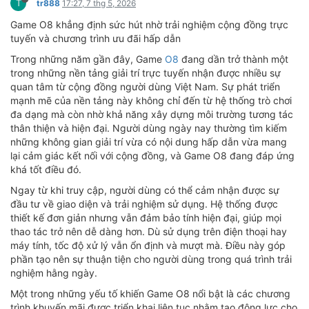
T
tr888
17:27, 7 thg 5, 2026
Game O8 khẳng định sức hút nhờ trải nghiệm cộng đồng trực
tuyến và chương trình ưu đãi hấp dẫn
Trong những năm gần đây, Game
O8
đang dần trở thành một
trong những nền tảng giải trí trực tuyến nhận được nhiều sự
quan tâm từ cộng đồng người dùng Việt Nam. Sự phát triển
mạnh mẽ của nền tảng này không chỉ đến từ hệ thống trò chơi
đa dạng mà còn nhờ khả năng xây dựng môi trường tương tác
thân thiện và hiện đại. Người dùng ngày nay thường tìm kiếm
những không gian giải trí vừa có nội dung hấp dẫn vừa mang
lại cảm giác kết nối với cộng đồng, và Game O8 đang đáp ứng
khá tốt điều đó.
Ngay từ khi truy cập, người dùng có thể cảm nhận được sự
đầu tư về giao diện và trải nghiệm sử dụng. Hệ thống được
thiết kế đơn giản nhưng vẫn đảm bảo tính hiện đại, giúp mọi
thao tác trở nên dễ dàng hơn. Dù sử dụng trên điện thoại hay
máy tính, tốc độ xử lý vẫn ổn định và mượt mà. Điều này góp
phần tạo nên sự thuận tiện cho người dùng trong quá trình trải
nghiệm hằng ngày.
Một trong những yếu tố khiến Game O8 nổi bật là các chương
trình khuyến mãi được triển khai liên tục nhằm tạo động lực cho