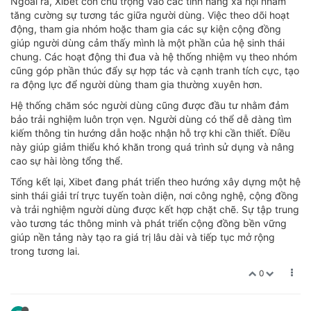
Ngoài ra, Xibet còn chú trọng vào các tính năng xã hội nhằm
tăng cường sự tương tác giữa người dùng. Việc theo dõi hoạt
động, tham gia nhóm hoặc tham gia các sự kiện cộng đồng
giúp người dùng cảm thấy mình là một phần của hệ sinh thái
chung. Các hoạt động thi đua và hệ thống nhiệm vụ theo nhóm
cũng góp phần thúc đẩy sự hợp tác và cạnh tranh tích cực, tạo
ra động lực để người dùng tham gia thường xuyên hơn.
Hệ thống chăm sóc người dùng cũng được đầu tư nhằm đảm
bảo trải nghiệm luôn trọn vẹn. Người dùng có thể dễ dàng tìm
kiếm thông tin hướng dẫn hoặc nhận hỗ trợ khi cần thiết. Điều
này giúp giảm thiểu khó khăn trong quá trình sử dụng và nâng
cao sự hài lòng tổng thể.
Tổng kết lại, Xibet đang phát triển theo hướng xây dựng một hệ
sinh thái giải trí trực tuyến toàn diện, nơi công nghệ, cộng đồng
và trải nghiệm người dùng được kết hợp chặt chẽ. Sự tập trung
vào tương tác thông minh và phát triển cộng đồng bền vững
giúp nền tảng này tạo ra giá trị lâu dài và tiếp tục mở rộng
trong tương lai.
0