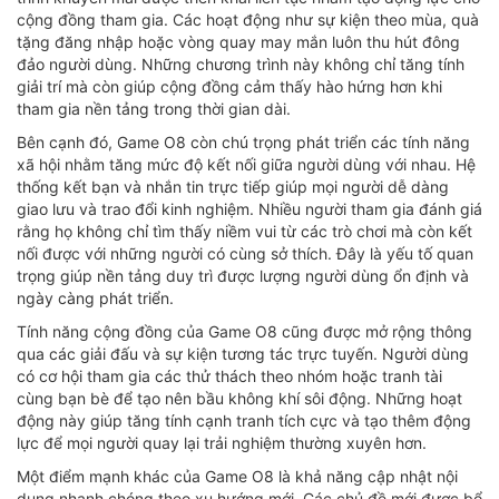
cộng đồng tham gia. Các hoạt động như sự kiện theo mùa, quà
tặng đăng nhập hoặc vòng quay may mắn luôn thu hút đông
đảo người dùng. Những chương trình này không chỉ tăng tính
giải trí mà còn giúp cộng đồng cảm thấy hào hứng hơn khi
tham gia nền tảng trong thời gian dài.
Bên cạnh đó, Game O8 còn chú trọng phát triển các tính năng
xã hội nhằm tăng mức độ kết nối giữa người dùng với nhau. Hệ
thống kết bạn và nhắn tin trực tiếp giúp mọi người dễ dàng
giao lưu và trao đổi kinh nghiệm. Nhiều người tham gia đánh giá
rằng họ không chỉ tìm thấy niềm vui từ các trò chơi mà còn kết
nối được với những người có cùng sở thích. Đây là yếu tố quan
trọng giúp nền tảng duy trì được lượng người dùng ổn định và
ngày càng phát triển.
Tính năng cộng đồng của Game O8 cũng được mở rộng thông
qua các giải đấu và sự kiện tương tác trực tuyến. Người dùng
có cơ hội tham gia các thử thách theo nhóm hoặc tranh tài
cùng bạn bè để tạo nên bầu không khí sôi động. Những hoạt
động này giúp tăng tính cạnh tranh tích cực và tạo thêm động
lực để mọi người quay lại trải nghiệm thường xuyên hơn.
Một điểm mạnh khác của Game O8 là khả năng cập nhật nội
dung nhanh chóng theo xu hướng mới. Các chủ đề mới được bổ