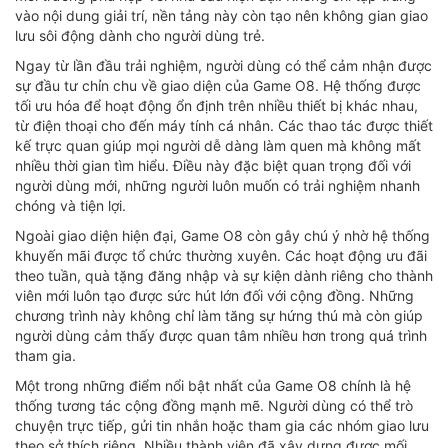
vào nội dung giải trí, nền tảng này còn tạo nên không gian giao
lưu sôi động dành cho người dùng trẻ.
Ngay từ lần đầu trải nghiệm, người dùng có thể cảm nhận được
sự đầu tư chỉn chu về giao diện của Game O8. Hệ thống được
tối ưu hóa để hoạt động ổn định trên nhiều thiết bị khác nhau,
từ điện thoại cho đến máy tính cá nhân. Các thao tác được thiết
kế trực quan giúp mọi người dễ dàng làm quen mà không mất
nhiều thời gian tìm hiểu. Điều này đặc biệt quan trọng đối với
người dùng mới, những người luôn muốn có trải nghiệm nhanh
chóng và tiện lợi.
Ngoài giao diện hiện đại, Game O8 còn gây chú ý nhờ hệ thống
khuyến mãi được tổ chức thường xuyên. Các hoạt động ưu đãi
theo tuần, quà tặng đăng nhập và sự kiện dành riêng cho thành
viên mới luôn tạo được sức hút lớn đối với cộng đồng. Những
chương trình này không chỉ làm tăng sự hứng thú mà còn giúp
người dùng cảm thấy được quan tâm nhiều hơn trong quá trình
tham gia.
Một trong những điểm nổi bật nhất của Game O8 chính là hệ
thống tương tác cộng đồng mạnh mẽ. Người dùng có thể trò
chuyện trực tiếp, gửi tin nhắn hoặc tham gia các nhóm giao lưu
theo sở thích riêng. Nhiều thành viên đã xây dựng được mối