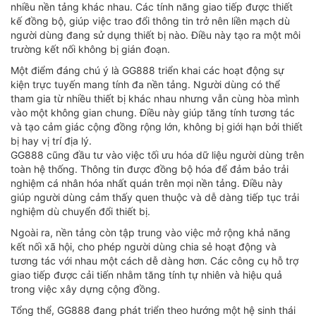
nhiều nền tảng khác nhau. Các tính năng giao tiếp được thiết
kế đồng bộ, giúp việc trao đổi thông tin trở nên liền mạch dù
người dùng đang sử dụng thiết bị nào. Điều này tạo ra một môi
trường kết nối không bị gián đoạn.
Một điểm đáng chú ý là GG888 triển khai các hoạt động sự
kiện trực tuyến mang tính đa nền tảng. Người dùng có thể
tham gia từ nhiều thiết bị khác nhau nhưng vẫn cùng hòa mình
vào một không gian chung. Điều này giúp tăng tính tương tác
và tạo cảm giác cộng đồng rộng lớn, không bị giới hạn bởi thiết
bị hay vị trí địa lý.
GG888 cũng đầu tư vào việc tối ưu hóa dữ liệu người dùng trên
toàn hệ thống. Thông tin được đồng bộ hóa để đảm bảo trải
nghiệm cá nhân hóa nhất quán trên mọi nền tảng. Điều này
giúp người dùng cảm thấy quen thuộc và dễ dàng tiếp tục trải
nghiệm dù chuyển đổi thiết bị.
Ngoài ra, nền tảng còn tập trung vào việc mở rộng khả năng
kết nối xã hội, cho phép người dùng chia sẻ hoạt động và
tương tác với nhau một cách dễ dàng hơn. Các công cụ hỗ trợ
giao tiếp được cải tiến nhằm tăng tính tự nhiên và hiệu quả
trong việc xây dựng cộng đồng.
Tổng thể, GG888 đang phát triển theo hướng một hệ sinh thái