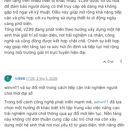
nền tảng trên nhiều thiết bị khác nhau. VZ99 được tối ưu hóa
để đảm bảo người dùng có thể truy cập dễ dàng mà không
gặp trở ngại về kỹ thuật. Điều này giúp mở rộng khả năng tiếp
cận và phù hợp với xu hướng sử dụng thiết bị di động ngày
càng phổ biến.
Tổng thể, VZ99 đang phát triển theo hướng xây dựng một hệ
sinh thái giải trí số toàn diện, nơi trải nghiệm cá nhân, công
nghệ và cộng đồng được kết hợp chặt chẽ. Chính sự kết hợp
này giúp nền tảng tạo ra sức hút ổn định và tiếp tục mở rộng
trong môi trường giải trí trực tuyến hiện đại.
0
T
tr888
17:05, 3 thg 5, 2026
winvn11 và sự đổi mới trong cách tiếp cận trải nghiệm người
chơi thời đại số
Trong bối cảnh công nghệ phát triển mạnh mẽ,
winvn11
đã lựa
chọn một hướng đi khác biệt khi tập trung vào việc nâng cao
trải nghiệm người chơi thông qua sự đổi mới liên tục. Nền tảng
này không chỉ đơn thuần cung cấp các trò chơi mà còn xây
dựng một hệ sinh thái nơi mọi yếu tố từ giao diện, tính năng đến