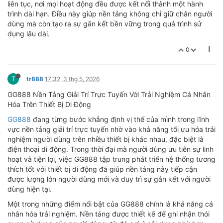
liên tục, nơi mọi hoạt động đều được kết nối thành một hành
trình dài hạn. Điều này giúp nền tảng không chỉ giữ chân người
dùng mà còn tạo ra sự gắn kết bền vững trong quá trình sử
dụng lâu dài.
0
T
tr888
17:32, 3 thg 5, 2026
GG888 Nền Tảng Giải Trí Trực Tuyến Với Trải Nghiệm Cá Nhân
Hóa Trên Thiết Bị Di Động
GG888
đang từng bước khẳng định vị thế của mình trong lĩnh
vực nền tảng giải trí trực tuyến nhờ vào khả năng tối ưu hóa trải
nghiệm người dùng trên nhiều thiết bị khác nhau, đặc biệt là
điện thoại di động. Trong thời đại mà người dùng ưu tiên sự linh
hoạt và tiện lợi, việc GG888 tập trung phát triển hệ thống tương
thích tốt với thiết bị di động đã giúp nền tảng này tiếp cận
được lượng lớn người dùng mới và duy trì sự gắn kết với người
dùng hiện tại.
Một trong những điểm nổi bật của GG888 chính là khả năng cá
nhân hóa trải nghiệm. Nền tảng được thiết kế để ghi nhận thói