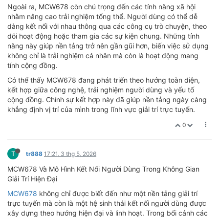
Ngoài ra, MCW678 còn chú trọng đến các tính năng xã hội
nhằm nâng cao trải nghiệm tổng thể. Người dùng có thể dễ
dàng kết nối với nhau thông qua các công cụ trò chuyện, theo
dõi hoạt động hoặc tham gia các sự kiện chung. Những tính
năng này giúp nền tảng trở nên gần gũi hơn, biến việc sử dụng
không chỉ là trải nghiệm cá nhân mà còn là hoạt động mang
tính cộng đồng.
Có thể thấy MCW678 đang phát triển theo hướng toàn diện,
kết hợp giữa công nghệ, trải nghiệm người dùng và yếu tố
cộng đồng. Chính sự kết hợp này đã giúp nền tảng ngày càng
khẳng định vị trí của mình trong lĩnh vực giải trí trực tuyến.
0
T
tr888
17:21, 3 thg 5, 2026
MCW678 Và Mô Hình Kết Nối Người Dùng Trong Không Gian
Giải Trí Hiện Đại
MCW678
không chỉ được biết đến như một nền tảng giải trí
trực tuyến mà còn là một hệ sinh thái kết nối người dùng được
xây dựng theo hướng hiện đại và linh hoạt. Trong bối cảnh các