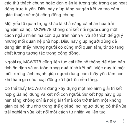
các thử thách chung hoặc đơn giản là tương tác trong các hoạt
động trực tuyến. Điều này giúp tăng sự gắn kết và tạo cảm
giác thuộc về một cộng đồng chung.
Một yếu tố quan trọng khác là khả năng cá nhân hóa trải
nghiệm xã hội. MCW678 không chỉ kết nối người dùng một
cách ngẫu nhiên mà còn dựa trên hành vi và sở thích để gợi ý
những mối quan hệ phù hợp. Điều này giúp người dùng dễ
dàng tìm thấy những người có cùng mối quan tâm, từ đó tăng
chất lượng tương tác trong cộng đồng.
Ngoài ra, MCW678 cũng liên tục cải tiến hệ thống để đảm bảo
tính ổn định và an toàn trong quá trình kết nối. Việc duy trì một
môi trường lành mạnh giúp người dùng cảm thấy yên tâm hơn
khi tham gia các hoạt động xã hội trên nền tảng.
Có thể thấy MCW678 đang xây dựng một mô hình giải trí kết
hợp giữa nội dung và kết nối con người. Sự kết hợp này giúp
nền tảng không chỉ là nơi giải trí mà còn trở thành một không
gian xã hội thu nhỏ trong thế giới số, nơi người dùng có thể vừa
trải nghiệm vừa kết nối một cách tự nhiên và liên tục.
0