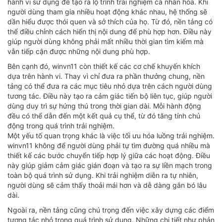
hành vi sử dụng để tạo ra lộ trình trải nghiệm cá nhân hóa. Khi
người dùng tham gia nhiều hoạt động khác nhau, hệ thống sẽ
dần hiểu được thói quen và sở thích của họ. Từ đó, nền tảng có
thể điều chỉnh cách hiển thị nội dung để phù hợp hơn. Điều này
giúp người dùng không phải mất nhiều thời gian tìm kiếm mà
vẫn tiếp cận được những nội dung phù hợp.
Bên cạnh đó, winvn11 còn thiết kế các cơ chế khuyến khích
dựa trên hành vi. Thay vì chỉ đưa ra phần thưởng chung, nền
tảng có thể đưa ra các mục tiêu nhỏ dựa trên cách người dùng
tương tác. Điều này tạo ra cảm giác tiến bộ liên tục, giúp người
dùng duy trì sự hứng thú trong thời gian dài. Mỗi hành động
đều có thể dẫn đến một kết quả cụ thể, từ đó tăng tính chủ
động trong quá trình trải nghiệm.
Một yếu tố quan trọng khác là việc tối ưu hóa luồng trải nghiệm.
winvn11 không để người dùng phải tự tìm đường quá nhiều mà
thiết kế các bước chuyển tiếp hợp lý giữa các hoạt động. Điều
này giúp giảm cảm giác gián đoạn và tạo ra sự liền mạch trong
toàn bộ quá trình sử dụng. Khi trải nghiệm diễn ra tự nhiên,
người dùng sẽ cảm thấy thoải mái hơn và dễ dàng gắn bó lâu
dài.
Ngoài ra, nền tảng cũng chú trọng đến việc xây dựng các điểm
tương tác nhỏ trong quá trình sử dụng. Những chi tiết như phản