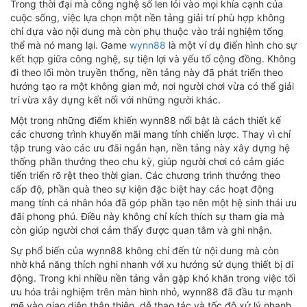
Trong thời đại mà công nghệ số len lỏi vào mọi khía cạnh của
cuộc sống, việc lựa chọn một nền tảng giải trí phù hợp không
chỉ dựa vào nội dung mà còn phụ thuộc vào trải nghiệm tổng
thể mà nó mang lại. Game
wynn88
là một ví dụ điển hình cho sự
kết hợp giữa công nghệ, sự tiện lợi và yếu tố cộng đồng. Không
đi theo lối mòn truyền thống, nền tảng này đã phát triển theo
hướng tạo ra một không gian mở, nơi người chơi vừa có thể giải
trí vừa xây dựng kết nối với những người khác.
Một trong những điểm khiến wynn88 nổi bật là cách thiết kế
các chương trình khuyến mãi mang tính chiến lược. Thay vì chỉ
tập trung vào các ưu đãi ngắn hạn, nền tảng này xây dựng hệ
thống phần thưởng theo chu kỳ, giúp người chơi có cảm giác
tiến triển rõ rệt theo thời gian. Các chương trình thưởng theo
cấp độ, phần quà theo sự kiện đặc biệt hay các hoạt động
mang tính cá nhân hóa đã góp phần tạo nên một hệ sinh thái ưu
đãi phong phú. Điều này không chỉ kích thích sự tham gia mà
còn giúp người chơi cảm thấy được quan tâm và ghi nhận.
Sự phổ biến của wynn88 không chỉ đến từ nội dung mà còn
nhờ khả năng thích nghi nhanh với xu hướng sử dụng thiết bị di
động. Trong khi nhiều nền tảng vẫn gặp khó khăn trong việc tối
ưu hóa trải nghiệm trên màn hình nhỏ, wynn88 đã đầu tư mạnh
mẽ vào giao diện thân thiện, dễ thao tác và tốc độ xử lý nhanh.