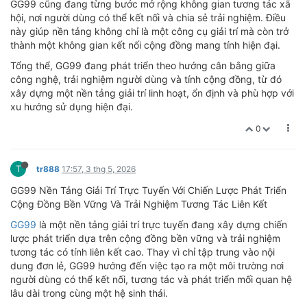
GG99 cũng đang từng bước mở rộng không gian tương tác xã
hội, nơi người dùng có thể kết nối và chia sẻ trải nghiệm. Điều
này giúp nền tảng không chỉ là một công cụ giải trí mà còn trở
thành một không gian kết nối cộng đồng mang tính hiện đại.
Tổng thể, GG99 đang phát triển theo hướng cân bằng giữa
công nghệ, trải nghiệm người dùng và tính cộng đồng, từ đó
xây dựng một nền tảng giải trí linh hoạt, ổn định và phù hợp với
xu hướng sử dụng hiện đại.
0
T
tr888
17:57, 3 thg 5, 2026
GG99 Nền Tảng Giải Trí Trực Tuyến Với Chiến Lược Phát Triển
Cộng Đồng Bền Vững Và Trải Nghiệm Tương Tác Liên Kết
GG99
là một nền tảng giải trí trực tuyến đang xây dựng chiến
lược phát triển dựa trên cộng đồng bền vững và trải nghiệm
tương tác có tính liên kết cao. Thay vì chỉ tập trung vào nội
dung đơn lẻ, GG99 hướng đến việc tạo ra một môi trường nơi
người dùng có thể kết nối, tương tác và phát triển mối quan hệ
lâu dài trong cùng một hệ sinh thái.