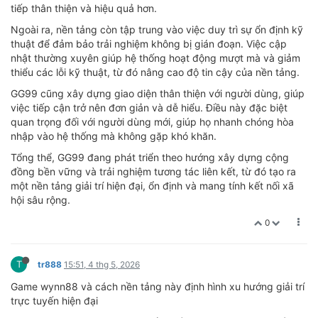
tiếp thân thiện và hiệu quả hơn.
Ngoài ra, nền tảng còn tập trung vào việc duy trì sự ổn định kỹ
thuật để đảm bảo trải nghiệm không bị gián đoạn. Việc cập
nhật thường xuyên giúp hệ thống hoạt động mượt mà và giảm
thiểu các lỗi kỹ thuật, từ đó nâng cao độ tin cậy của nền tảng.
GG99 cũng xây dựng giao diện thân thiện với người dùng, giúp
việc tiếp cận trở nên đơn giản và dễ hiểu. Điều này đặc biệt
quan trọng đối với người dùng mới, giúp họ nhanh chóng hòa
nhập vào hệ thống mà không gặp khó khăn.
Tổng thể, GG99 đang phát triển theo hướng xây dựng cộng
đồng bền vững và trải nghiệm tương tác liên kết, từ đó tạo ra
một nền tảng giải trí hiện đại, ổn định và mang tính kết nối xã
hội sâu rộng.
0
T
tr888
15:51, 4 thg 5, 2026
Game wynn88 và cách nền tảng này định hình xu hướng giải trí
trực tuyến hiện đại