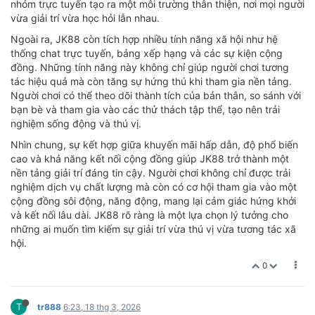
nhóm trực tuyến tạo ra một môi trường thân thiện, nơi mọi người
vừa giải trí vừa học hỏi lẫn nhau.
Ngoài ra, JK88 còn tích hợp nhiều tính năng xã hội như hệ
thống chat trực tuyến, bảng xếp hạng và các sự kiện cộng
đồng. Những tính năng này không chỉ giúp người chơi tương
tác hiệu quả mà còn tăng sự hứng thú khi tham gia nền tảng.
Người chơi có thể theo dõi thành tích của bản thân, so sánh với
bạn bè và tham gia vào các thử thách tập thể, tạo nên trải
nghiệm sống động và thú vị.
Nhìn chung, sự kết hợp giữa khuyến mãi hấp dẫn, độ phổ biến
cao và khả năng kết nối cộng đồng giúp JK88 trở thành một
nền tảng giải trí đáng tin cậy. Người chơi không chỉ được trải
nghiệm dịch vụ chất lượng mà còn có cơ hội tham gia vào một
cộng đồng sôi động, năng động, mang lại cảm giác hứng khởi
và kết nối lâu dài. JK88 rõ ràng là một lựa chọn lý tưởng cho
những ai muốn tìm kiếm sự giải trí vừa thú vị vừa tương tác xã
hội.
0
T
tr888
6:23, 18 thg 3, 2026