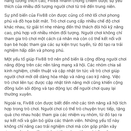
năng tương thích cao, Fiv88 nhanh chóng chiếm được sự yêu
thích của nhiều đối tượng người chơi từ trẻ đến trung niên.
Sự phổ biến của Fiv88 còn được củng cố nhờ lối chơi phong
phú và đồ họa bắt mắt. Trò chơi cung cấp nhiều chế độ chơi
khác nhau, từ giải trí nhẹ nhàng đến thử thách đòi hỏi kỹ năng
cao, phù hợp với nhiều nhóm đối tượng. Người chơi không chỉ
tham gia trò chơi một cách cá nhân mà còn có thể kết nối với
bạn bè hoặc tham gia các sự kiện trực tuyến, từ đó tạo ra trải
nghiệm hấp dẫn và phong phú.
Một yếu tố giúp Fiv88 trở nên phổ biến là cộng đồng người chơi
năng động trên các nền tảng mạng xã hội. Các nhóm chia sẻ
kinh nghiệm, chiến thuật và cập nhật tin tức về trò chơi giúp
người chơi mới dễ dàng hòa nhập và nâng cao kỹ năng. Việc
trò chơi liên tục được cập nhật tính năng mới cũng khiến cộng
đồng luôn sôi động và tạo động lực để người chơi quay lại
thường xuyên.
Ngoài ra, Fiv88 còn được biết đến nhờ các tính năng xã hội tích
hợp trong trò chơi. Người chơi có thể trò chuyện trực tiếp, tặng
quà cho nhau hoặc tham gia các nhiệm vụ nhóm, từ đó tạo ra
sự kết nối và gắn bó giữa các thành viên. Những yếu tố này
không chỉ nâng cao trải nghiệm chơi mà còn góp phần xây