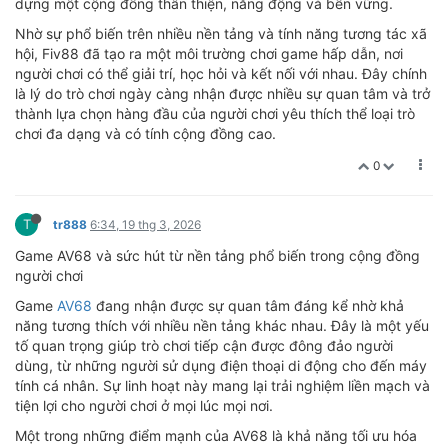
dựng một cộng đồng thân thiện, năng động và bền vững.
Nhờ sự phổ biến trên nhiều nền tảng và tính năng tương tác xã
hội, Fiv88 đã tạo ra một môi trường chơi game hấp dẫn, nơi
người chơi có thể giải trí, học hỏi và kết nối với nhau. Đây chính
là lý do trò chơi ngày càng nhận được nhiều sự quan tâm và trở
thành lựa chọn hàng đầu của người chơi yêu thích thể loại trò
chơi đa dạng và có tính cộng đồng cao.
0
T
tr888
6:34, 19 thg 3, 2026
Game AV68 và sức hút từ nền tảng phổ biến trong cộng đồng
người chơi
Game
AV68
đang nhận được sự quan tâm đáng kể nhờ khả
năng tương thích với nhiều nền tảng khác nhau. Đây là một yếu
tố quan trọng giúp trò chơi tiếp cận được đông đảo người
dùng, từ những người sử dụng điện thoại di động cho đến máy
tính cá nhân. Sự linh hoạt này mang lại trải nghiệm liền mạch và
tiện lợi cho người chơi ở mọi lúc mọi nơi.
Một trong những điểm mạnh của AV68 là khả năng tối ưu hóa