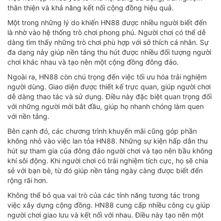
thân thiện và khả năng kết nối cộng đồng hiệu quả.
Một trong những lý do khiến HN88 được nhiều người biết đến
là nhờ vào hệ thống trò chơi phong phú. Người chơi có thể dễ
dàng tìm thấy những trò chơi phù hợp với sở thích cá nhân. Sự
đa dạng này giúp nền tảng thu hút được nhiều đối tượng người
chơi khác nhau và tạo nên một cộng đồng đông đảo.
Ngoài ra, HN88 còn chú trọng đến việc tối ưu hóa trải nghiệm
người dùng. Giao diện được thiết kế trực quan, giúp người chơi
dễ dàng thao tác và sử dụng. Điều này đặc biệt quan trọng đối
với những người mới bắt đầu, giúp họ nhanh chóng làm quen
với nền tảng.
Bên cạnh đó, các chương trình khuyến mãi cũng góp phần
không nhỏ vào việc lan tỏa HN88. Những sự kiện hấp dẫn thu
hút sự tham gia của đông đảo người chơi và tạo nên bầu không
khí sôi động. Khi người chơi có trải nghiệm tích cực, họ sẽ chia
sẻ với bạn bè, từ đó giúp nền tảng ngày càng được biết đến
rộng rãi hơn.
Không thể bỏ qua vai trò của các tính năng tương tác trong
việc xây dựng cộng đồng. HN88 cung cấp nhiều công cụ giúp
người chơi giao lưu và kết nối với nhau. Điều này tạo nên một