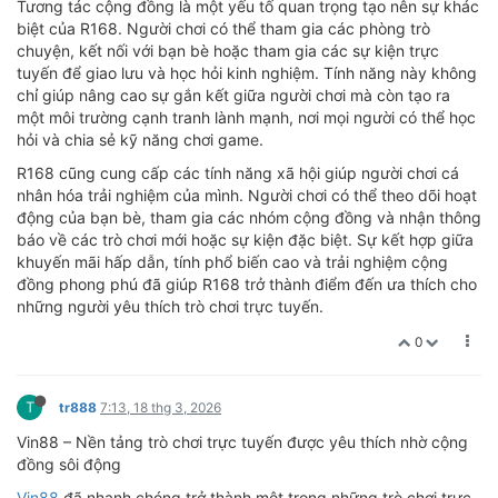
Tương tác cộng đồng là một yếu tố quan trọng tạo nên sự khác
biệt của R168. Người chơi có thể tham gia các phòng trò
chuyện, kết nối với bạn bè hoặc tham gia các sự kiện trực
tuyến để giao lưu và học hỏi kinh nghiệm. Tính năng này không
chỉ giúp nâng cao sự gắn kết giữa người chơi mà còn tạo ra
một môi trường cạnh tranh lành mạnh, nơi mọi người có thể học
hỏi và chia sẻ kỹ năng chơi game.
R168 cũng cung cấp các tính năng xã hội giúp người chơi cá
nhân hóa trải nghiệm của mình. Người chơi có thể theo dõi hoạt
động của bạn bè, tham gia các nhóm cộng đồng và nhận thông
báo về các trò chơi mới hoặc sự kiện đặc biệt. Sự kết hợp giữa
khuyến mãi hấp dẫn, tính phổ biến cao và trải nghiệm cộng
đồng phong phú đã giúp R168 trở thành điểm đến ưa thích cho
những người yêu thích trò chơi trực tuyến.
0
T
tr888
7:13, 18 thg 3, 2026
Vin88 – Nền tảng trò chơi trực tuyến được yêu thích nhờ cộng
đồng sôi động
Vin88
đã nhanh chóng trở thành một trong những trò chơi trực