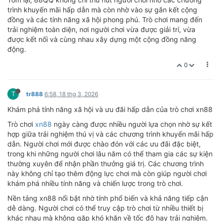
trình khuyến mãi hấp dẫn mà còn nhờ vào sự gắn kết cộng
đồng và các tính năng xã hội phong phú. Trò chơi mang đến
trải nghiệm toàn diện, nơi người chơi vừa được giải trí, vừa
được kết nối và cùng nhau xây dựng một cộng đồng năng
động.
0
T
tr888
6:58, 18 thg 3, 2026
Khám phá tính năng xã hội và ưu đãi hấp dẫn của trò chơi xn88
Trò chơi
xn88
ngày càng được nhiều người lựa chọn nhờ sự kết
hợp giữa trải nghiệm thú vị và các chương trình khuyến mãi hấp
dẫn. Người chơi mới được chào đón với các ưu đãi đặc biệt,
trong khi những người chơi lâu năm có thể tham gia các sự kiện
thường xuyên để nhận phần thưởng giá trị. Các chương trình
này không chỉ tạo thêm động lực chơi mà còn giúp người chơi
khám phá nhiều tính năng và chiến lược trong trò chơi.
Nền tảng xn88 nổi bật nhờ tính phổ biến và khả năng tiếp cận
dễ dàng. Người chơi có thể truy cập trò chơi từ nhiều thiết bị
khác nhau mà không gặp khó khăn về tốc độ hay trải nghiệm.