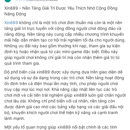
Xin889 – Nền Tảng Giải Trí Được Yêu Thích Nhờ Cộng Đồng
Năng Động
Xin889
không chỉ là một trò chơi đơn thuần mà còn là một nền
tảng giải trí trực tuyến với cộng đồng người chơi đông đảo và
năng động. Nền tảng này cung cấp nhiều chương trình khuyến
mãi hấp dẫn nhằm tạo cơ hội trải nghiệm tối đa cho người dùng.
Những ưu đãi này bao gồm thưởng khi nạp, tham gia sự kiện
định kỳ hoặc nhận quà từ các mini-game đặc biệt. Điều này
giúp người chơi không chỉ giải trí mà còn nhận thêm giá trị từ
quá trình tham gia.
Độ phổ biến của xin889 được xây dựng dựa trên giao diện dễ
sử dụng và sự đa dạng trong các trò chơi. Nền tảng hoạt động
ổn định trên cả điện thoại lẫn máy tính, cho phép người chơi
truy cập mọi lúc mọi nơi. Khả năng cập nhật liên tục các trò
chơi mới và cải tiến trải nghiệm giúp xin889 luôn giữ chân người
chơi lâu dài. Không chỉ phổ biến với cá nhân, nền tảng còn
được đánh giá cao nhờ các bảng xếp hạng và các giải đấu nội
bộ, khuyến khích người chơi thể hiện kỹ năng và cạnh tranh
lành mạnh.
Một yếu tố quan trọng giúp xin889 nổi bật chính là các tính