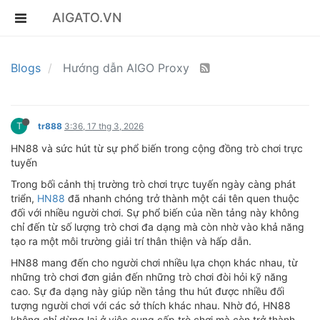
AIGATO.VN
Blogs
Hướng dẫn AIGO Proxy
T
tr888
3:36, 17 thg 3, 2026
HN88 và sức hút từ sự phổ biến trong cộng đồng trò chơi trực
tuyến
Trong bối cảnh thị trường trò chơi trực tuyến ngày càng phát
triển,
HN88
đã nhanh chóng trở thành một cái tên quen thuộc
đối với nhiều người chơi. Sự phổ biến của nền tảng này không
chỉ đến từ số lượng trò chơi đa dạng mà còn nhờ vào khả năng
tạo ra một môi trường giải trí thân thiện và hấp dẫn.
HN88 mang đến cho người chơi nhiều lựa chọn khác nhau, từ
những trò chơi đơn giản đến những trò chơi đòi hỏi kỹ năng
cao. Sự đa dạng này giúp nền tảng thu hút được nhiều đối
tượng người chơi với các sở thích khác nhau. Nhờ đó, HN88
không chỉ dừng lại ở việc cung cấp trò chơi mà còn trở thành