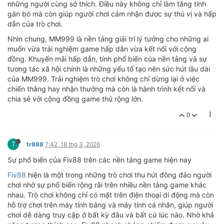
những người cùng sở thích. Điều này không chỉ làm tăng tính
gắn bó mà còn giúp người chơi cảm nhận được sự thú vị và hấp
dẫn của trò chơi.
Nhìn chung, MM999 là nền tảng giải trí lý tưởng cho những ai
muốn vừa trải nghiệm game hấp dẫn vừa kết nối với cộng
đồng. Khuyến mãi hấp dẫn, tính phổ biến của nền tảng và sự
tương tác xã hội chính là những yếu tố tạo nên sức hút lâu dài
của MM999. Trải nghiệm trò chơi không chỉ dừng lại ở việc
chiến thắng hay nhận thưởng mà còn là hành trình kết nối và
chia sẻ với cộng đồng game thủ rộng lớn.
0
T
tr888
7:42, 18 thg 3, 2026
Sự phổ biến của Fiv88 trên các nền tảng game hiện nay
Fiv88
hiện là một trong những trò chơi thu hút đông đảo người
chơi nhờ sự phổ biến rộng rãi trên nhiều nền tảng game khác
nhau. Trò chơi không chỉ có mặt trên điện thoại di động mà còn
hỗ trợ chơi trên máy tính bảng và máy tính cá nhân, giúp người
chơi dễ dàng truy cập ở bất kỳ đâu và bất cứ lúc nào. Nhờ khả