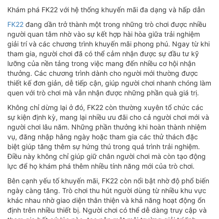
Khám phá FK22 với hệ thống khuyến mãi đa dạng và hấp dẫn
FK22
đang dần trở thành một trong những trò chơi được nhiều
người quan tâm nhờ vào sự kết hợp hài hòa giữa trải nghiệm
giải trí và các chương trình khuyến mãi phong phú. Ngay từ khi
tham gia, người chơi đã có thể cảm nhận được sự đầu tư kỹ
lưỡng của nền tảng trong việc mang đến nhiều cơ hội nhận
thưởng. Các chương trình dành cho người mới thường được
thiết kế đơn giản, dễ tiếp cận, giúp người chơi nhanh chóng làm
quen với trò chơi mà vẫn nhận được những phần quà giá trị.
Không chỉ dừng lại ở đó, FK22 còn thường xuyên tổ chức các
sự kiện định kỳ, mang lại nhiều ưu đãi cho cả người chơi mới và
người chơi lâu năm. Những phần thưởng khi hoàn thành nhiệm
vụ, đăng nhập hằng ngày hoặc tham gia các thử thách đặc
biệt giúp tăng thêm sự hứng thú trong quá trình trải nghiệm.
Điều này không chỉ giúp giữ chân người chơi mà còn tạo động
lực để họ khám phá thêm nhiều tính năng mới của trò chơi.
Bên cạnh yếu tố khuyến mãi, FK22 còn nổi bật nhờ độ phổ biến
ngày càng tăng. Trò chơi thu hút người dùng từ nhiều khu vực
khác nhau nhờ giao diện thân thiện và khả năng hoạt động ổn
định trên nhiều thiết bị. Người chơi có thể dễ dàng truy cập và