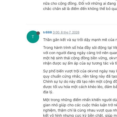
nữa cho cộng đồng. Đối với những ai đang 
chắc chắn sẽ là điểm đến không thể bỏ qua 
tr888
3:00, 8 thg 7, 2026
T
Thần gắn kết và sự trỗi dậy mạnh mẽ của 
Trong hành trình số hóa đầy sôi động tại V
với con người đang ngày càng trở nên qua
một hệ sinh thái cộng đồng bền vững, okvn
nhận được sự ấm áp của sự tương tác và tì
Sự phổ biến vượt trội của okvnd ngày nay 
quy chuẩn cứng nhắc, nền tảng này đã tạo 
Chính sự tự do này đã tạo nên một cộng đồ
được tối ưu hóa một cách khéo léo, đảm bả
địa lý.
Một trong những điểm nhấn khiến người dùn
gian nhỏ giúp cho các cuộc thảo luận trở 
nghiệm, thậm chí là cùng nhau vượt qua nhữ
kết vô hình nhưng cực kỳ bền chặt, giúp m