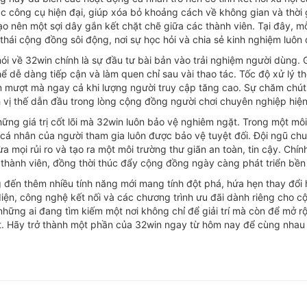
công cụ hiện đại, giúp xóa bỏ khoảng cách về không gian và thời gi
tạo nên một sợi dây gắn kết chặt chẽ giữa các thành viên. Tại đây, m
thái cộng đồng sôi động, nơi sự học hỏi và chia sẻ kinh nghiệm luôn
i về 32win chính là sự đầu tư bài bản vào trải nghiệm người dùng. Gi
thể dễ dàng tiếp cận và làm quen chỉ sau vài thao tác. Tốc độ xử lý 
m mượt mà ngay cả khi lượng người truy cập tăng cao. Sự chăm chút n
 vị thế dẫn đầu trong lòng cộng đồng người chơi chuyên nghiệp hiện
hững giá trị cốt lõi mà 32win luôn bảo vệ nghiêm ngặt. Trong một m
cá nhân của người tham gia luôn được bảo vệ tuyệt đối. Đội ngũ ch
mọi rủi ro và tạo ra một môi trường thư giãn an toàn, tin cậy. Chín
 thành viên, đồng thời thúc đẩy cộng đồng ngày càng phát triển bền
g đến thêm nhiều tính năng mới mang tính đột phá, hứa hẹn thay đổi
ện, công nghệ kết nối và các chương trình ưu đãi dành riêng cho cộ
 những ai đang tìm kiếm một nơi không chỉ để giải trí mà còn để mở 
ất. Hãy trở thành một phần của 32win ngay từ hôm nay để cùng nhau