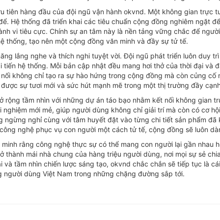
u tiên hàng đầu của đội ngũ vận hành okvnd. Một không gian trực tuy
t để. Hệ thống đã triển khai các tiêu chuẩn cộng đồng nghiêm ngặt đ
h vi tiêu cực. Chính sự an tâm này là nền tảng vững chắc để người 
hệ thống, tạo nên một cộng đồng văn minh và đầy sự tử tế.
g lắng nghe và thích nghi tuyệt vời. Đội ngũ phát triển luôn duy trì
ải tiến hệ thống. Mỗi bản cập nhật đều mang hơi thở của thời đại v
nối không chỉ tạo ra sự hào hứng trong cộng đồng mà còn củng cố niề
ữ được sự tươi mới và sức hút mạnh mẽ trong một thị trường đầy cạnh
mở rộng tầm nhìn với những dự án táo bạo nhằm kết nối không gian t
i nghiệm mới mẻ, giúp người dùng không chỉ giải trí mà còn có cơ h
g ngừng nghỉ cùng với tâm huyết đặt vào từng chi tiết sản phẩm đã
i công nghệ phục vụ con người một cách tử tế, cộng đồng sẽ luôn dà
ng minh rằng công nghệ thực sự có thể mang con người lại gần nhau
trở thành mái nhà chung của hàng triệu người dùng, nơi mọi sự sẻ ch
 và tầm nhìn chiến lược sáng tạo, okvnd chắc chắn sẽ tiếp tục là cái
g người dùng Việt Nam trong những chặng đường sắp tới.