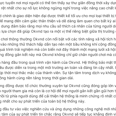
rực tuyến nơi mọi người có thể tìm thấy sự thư giãn đồng thời xây d
 rệt nhất cho sự nỗ lực không ngừng nghỉ trong việc nâng cao chất l
chính là giao diện hiện đại được thiết kế tối ưu cho mọi loại thiết b
ể mang đến cảm giác thân thiện và dễ dàng làm quen cho bất kỳ ai lầ
 dung đảm bảo rằng mọi nhu cầu sở thích cá nhân của từng người 
g lựa chọn đã giúp Okvnd tạo ra một vị thế riêng biệt giữa thị trườn
chơi thông thường Okvnd còn nổi bật với các tính năng xã hội tích 
a vào những thử thách hấp dẫn tạo nên một bầu không khí cộng đồng
uá trình trải nghiệm mà còn biến nơi đây thành một mạng lưới xã hội
ộng đồng gắn kết này mà Okvnd không chỉ giữ chân người chơi mà cò
ên hàng đầu trong quá trình vận hành của Okvnd. Hệ thống bảo mật 
ều được diễn ra trong một môi trường an toàn và đáng tin cậy nhất
 kịp thời mọi thắc mắc của thành viên. Sự tận tâm trong dịch vụ khôn
ồng hành cùng nền tảng trong thời gian dài.
ộng đồng được tổ chức thường xuyên tại Okvnd cũng đóng góp lớn 
 người tham gia mà còn là cơ hội để mọi người gắn kết gần gũi hơn
 hồi từ phía người dùng để cải thiện hệ thống là minh chứng rõ nhất c
g nhất cho sự phát triển của toàn bộ hệ thống này.
 đầu tư vào việc nghiên cứu và ứng dụng những công nghệ mới nhằm
tâm của sự phát triển tin chắc rằng Okvnd sẽ tiếp tục khẳng định vị