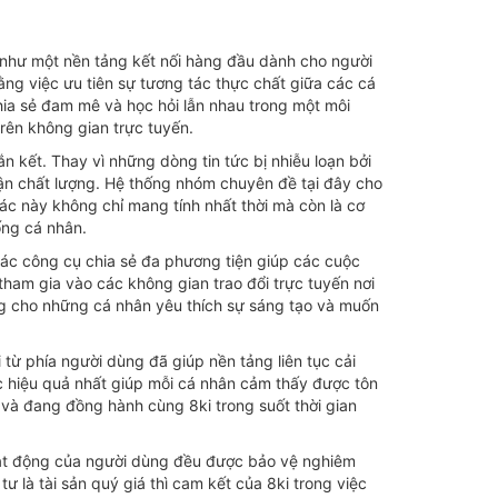
 như một nền tảng kết nối hàng đầu dành cho người
ng việc ưu tiên sự tương tác thực chất giữa các cá
hia sẻ đam mê và học hỏi lẫn nhau trong một môi
rên không gian trực tuyến.
n kết. Thay vì những dòng tin tức bị nhiễu loạn bởi
ận chất lượng. Hệ thống nhóm chuyên đề tại đây cho
ác này không chỉ mang tính nhất thời mà còn là cơ
ống cá nhân.
các công cụ chia sẻ đa phương tiện giúp các cuộc
tham gia vào các không gian trao đổi trực tuyến nơi
ởng cho những cá nhân yêu thích sự sáng tạo và muốn
 từ phía người dùng đã giúp nền tảng liên tục cải
ác hiệu quả nhất giúp mỗi cá nhân cảm thấy được tôn
 và đang đồng hành cùng 8ki trong suốt thời gian
 hoạt động của người dùng đều được bảo vệ nghiêm
 là tài sản quý giá thì cam kết của 8ki trong việc