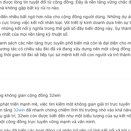
ếm được lòng tin tuyệt đối từ cộng đồng. Đây là nền tảng vững chắc
mà không gặp bất kỳ rủi ro nào.
g đến nhiều bất ngờ hơn nữa cho cộng đồng người dùng. Những dự án
cực trong việc kết nối nhân loại. Với triết lý kinh doanh dựa trên sự 
 những kết nối ý nghĩa trong thế giới số đầy biến động này. Sự thà
ớn nhất của mọi nền tảng kỹ thuật số.
 danh sách các nền tảng trực tuyến phổ biến mà còn là đại diện cho 
tương tác có chiều sâu 8ki đã và đang xây dựng nên một cộng đồng 
 thời gian tới 8ki sẽ tiếp tục sứ mệnh kết nối con người và trở thành 
cùng không gian cộng đồng 32win
t triển mạnh mẽ, việc tìm kiếm một không gian giải trí trực tuyến k
ền tảng
32win
đã nhanh chóng chiếm lĩnh thị trường nhờ vào khả nă
ụ giải trí, 32win còn được biết đến như một biểu tượng của sự kết nố
một cộng đồng trực tuyến vững mạnh và văn minh.
 này đã biến các hoạt động cá nhân trở nên có tính kết nối xã hội c