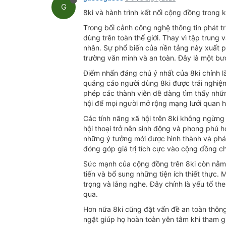
G
8ki và hành trình kết nối cộng đồng trong
Trong bối cảnh công nghệ thông tin phát 
dùng trên toàn thế giới. Thay vì tập trung
nhân. Sự phổ biến của nền tảng này xuất p
trường văn minh và an toàn. Đây là một bư
Điểm nhấn đáng chú ý nhất của 8ki chính là
quảng cáo người dùng 8ki được trải nghiệm
phép các thành viên dễ dàng tìm thấy nhữn
hội để mọi người mở rộng mạng lưới quan h
Các tính năng xã hội trên 8ki không ngừng
hội thoại trở nên sinh động và phong phú h
những ý tưởng mới được hình thành và phát
đóng góp giá trị tích cực vào cộng đồng c
Sức mạnh của cộng đồng trên 8ki còn nằm ở 
tiến và bổ sung những tiện ích thiết thực.
trọng và lắng nghe. Đây chính là yếu tố th
qua.
Hơn nữa 8ki cũng đặt vấn đề an toàn thông 
ngặt giúp họ hoàn toàn yên tâm khi tham gi