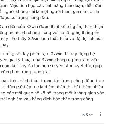
an. Việc tích hợp các tính năng thảo luận, diễn đàn
ỗi người không chỉ là một người tham gia mà còn là
 được coi trọng hàng đầu.
ao diện của 32win được thiết kế tối giản, thân thiện
thông tin nhanh chóng cùng với hạ tầng hệ thống ổn
ày cho thấy 32win luôn thấu hiểu và đặt lợi ích của
 nay.
ôi trường số đầy phức tạp, 32win đã xây dựng hệ
uyên gia kỹ thuật của 32win không ngừng làm việc
h cam kết này đã tạo nên sự yên tâm tuyệt đối, giúp
 vững hơn trong tương lai.
 hoàn toàn cách thức tương tác trong cộng đồng trực
ng đồng sẽ tiếp tục là điểm nhấn thu hút thêm nhiều
rộng các mối quan hệ xã hội trong một không gian văn
 trải nghiệm và khẳng định bản thân trong cộng
0