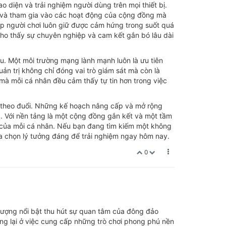
 diện và trải nghiệm người dùng trên mọi thiết bị.
g và tham gia vào các hoạt động của cộng đồng mà
úp người chơi luôn giữ được cảm hứng trong suốt quá
 cho thấy sự chuyên nghiệp và cam kết gắn bó lâu dài
u. Một môi trường mạng lành mạnh luôn là ưu tiên
ản trị không chỉ đóng vai trò giám sát mà còn là
mà mỗi cá nhân đều cảm thấy tự tin hơn trong việc
ã theo đuổi. Những kế hoạch nâng cấp và mở rộng
. Với nền tảng là một cộng đồng gắn kết và một tầm
nối của mỗi cá nhân. Nếu bạn đang tìm kiếm một không
ựa chọn lý tưởng đáng để trải nghiệm ngay hôm nay.
0
tượng nổi bật thu hút sự quan tâm của đông đảo
ừng lại ở việc cung cấp những trò chơi phong phú nền