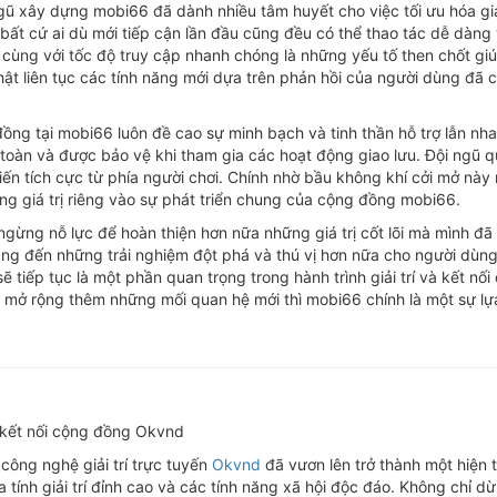
gũ xây dựng mobi66 đã dành nhiều tâm huyết cho việc tối ưu hóa giao
bất cứ ai dù mới tiếp cận lần đầu cũng đều có thể thao tác dễ dàn
t cùng với tốc độ truy cập nhanh chóng là những yếu tố then chốt gi
nhật liên tục các tính năng mới dựa trên phản hồi của người dùng đã
ồng tại mobi66 luôn đề cao sự minh bạch và tinh thần hỗ trợ lẫn nha
oàn và được bảo vệ khi tham gia các hoạt động giao lưu. Đội ngũ qu
ến tích cực từ phía người chơi. Chính nhờ bầu không khí cởi mở này 
g giá trị riêng vào sự phát triển chung của cộng đồng mobi66.
gừng nỗ lực để hoàn thiện hơn nữa những giá trị cốt lõi mà mình đ
ng đến những trải nghiệm đột phá và thú vị hơn nữa cho người dùng
ẽ tiếp tục là một phần quan trọng trong hành trình giải trí và kết 
p mở rộng thêm những mối quan hệ mới thì mobi66 chính là một sự l
và kết nối cộng đồng Okvnd
ông nghệ giải trí trực tuyến
Okvnd
đã vươn lên trở thành một hiện 
 tính giải trí đỉnh cao và các tính năng xã hội độc đáo. Không chỉ d