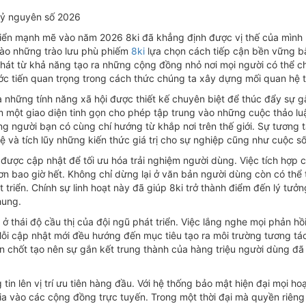
 kỷ nguyên số 2026
triển mạnh mẽ vào năm 2026 8ki đã khẳng định được vị thế của mình
 vào những trào lưu phù phiếm
8ki
lựa chọn cách tiếp cận bền vững bằ
hát từ khả năng tạo ra những cộng đồng nhỏ nơi mọi người có thể c
ớc tiến quan trọng trong cách thức chúng ta xây dựng mối quan hệ t
 những tính năng xã hội được thiết kế chuyên biệt để thúc đẩy sự gắ
 một giao diện tinh gọn cho phép tập trung vào những cuộc thảo lu
g người bạn có cùng chí hướng từ khắp nơi trên thế giới. Sự tương t
ệ và tích lũy những kiến thức giá trị cho sự nghiệp cũng như cuộc s
 được cập nhật để tối ưu hóa trải nghiệm người dùng. Việc tích hợp 
ơn bao giờ hết. Không chỉ dừng lại ở văn bản người dùng còn có thể 
 triển. Chính sự linh hoạt này đã giúp 8ki trở thành điểm đến lý tư
hung.
thái độ cầu thị của đội ngũ phát triển. Việc lắng nghe mọi phản hồi
 Mỗi cập nhật mới đều hướng đến mục tiêu tạo ra môi trường tương t
en chốt tạo nên sự gắn kết trung thành của hàng triệu người dùng đã
tin lên vị trí ưu tiên hàng đầu. Với hệ thống bảo mật hiện đại mọi
a vào các cộng đồng trực tuyến. Trong một thời đại mà quyền riêng tư