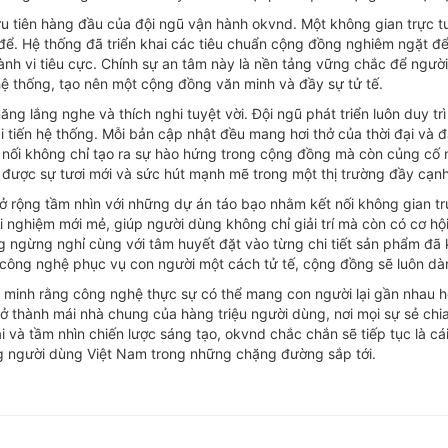
u tiên hàng đầu của đội ngũ vận hành okvnd. Một không gian trực tuy
t để. Hệ thống đã triển khai các tiêu chuẩn cộng đồng nghiêm ngặt đ
h vi tiêu cực. Chính sự an tâm này là nền tảng vững chắc để người 
hệ thống, tạo nên một cộng đồng văn minh và đầy sự tử tế.
g lắng nghe và thích nghi tuyệt vời. Đội ngũ phát triển luôn duy trì
ải tiến hệ thống. Mỗi bản cập nhật đều mang hơi thở của thời đại v
nối không chỉ tạo ra sự hào hứng trong cộng đồng mà còn củng cố niề
ữ được sự tươi mới và sức hút mạnh mẽ trong một thị trường đầy cạnh
mở rộng tầm nhìn với những dự án táo bạo nhằm kết nối không gian t
i nghiệm mới mẻ, giúp người dùng không chỉ giải trí mà còn có cơ h
g ngừng nghỉ cùng với tâm huyết đặt vào từng chi tiết sản phẩm đã
i công nghệ phục vụ con người một cách tử tế, cộng đồng sẽ luôn dà
ng minh rằng công nghệ thực sự có thể mang con người lại gần nhau
trở thành mái nhà chung của hàng triệu người dùng, nơi mọi sự sẻ ch
 và tầm nhìn chiến lược sáng tạo, okvnd chắc chắn sẽ tiếp tục là cái
g người dùng Việt Nam trong những chặng đường sắp tới.