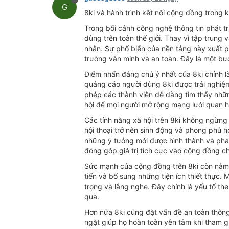
G
8ki và hành trình kết nối cộng đồng trong
Trong bối cảnh công nghệ thông tin phát 
dùng trên toàn thế giới. Thay vì tập trung
nhân. Sự phổ biến của nền tảng này xuất p
trường văn minh và an toàn. Đây là một bư
Điểm nhấn đáng chú ý nhất của 8ki chính là
quảng cáo người dùng 8ki được trải nghiệm
phép các thành viên dễ dàng tìm thấy nhữn
hội để mọi người mở rộng mạng lưới quan h
Các tính năng xã hội trên 8ki không ngừng
hội thoại trở nên sinh động và phong phú h
những ý tưởng mới được hình thành và phát
đóng góp giá trị tích cực vào cộng đồng c
Sức mạnh của cộng đồng trên 8ki còn nằm ở 
tiến và bổ sung những tiện ích thiết thực.
trọng và lắng nghe. Đây chính là yếu tố th
qua.
Hơn nữa 8ki cũng đặt vấn đề an toàn thông 
ngặt giúp họ hoàn toàn yên tâm khi tham gi