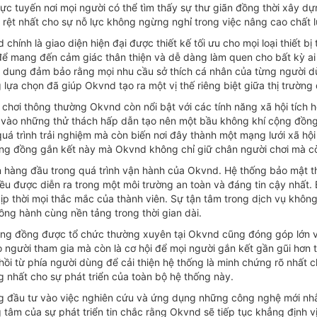
rực tuyến nơi mọi người có thể tìm thấy sự thư giãn đồng thời xây d
 rệt nhất cho sự nỗ lực không ngừng nghỉ trong việc nâng cao chất l
chính là giao diện hiện đại được thiết kế tối ưu cho mọi loại thiết b
ể mang đến cảm giác thân thiện và dễ dàng làm quen cho bất kỳ ai lầ
 dung đảm bảo rằng mọi nhu cầu sở thích cá nhân của từng người 
g lựa chọn đã giúp Okvnd tạo ra một vị thế riêng biệt giữa thị trườn
chơi thông thường Okvnd còn nổi bật với các tính năng xã hội tích 
a vào những thử thách hấp dẫn tạo nên một bầu không khí cộng đồng
uá trình trải nghiệm mà còn biến nơi đây thành một mạng lưới xã hội
ộng đồng gắn kết này mà Okvnd không chỉ giữ chân người chơi mà cò
ên hàng đầu trong quá trình vận hành của Okvnd. Hệ thống bảo mật 
ều được diễn ra trong một môi trường an toàn và đáng tin cậy nhất
 kịp thời mọi thắc mắc của thành viên. Sự tận tâm trong dịch vụ khôn
ồng hành cùng nền tảng trong thời gian dài.
ộng đồng được tổ chức thường xuyên tại Okvnd cũng đóng góp lớn 
 người tham gia mà còn là cơ hội để mọi người gắn kết gần gũi hơn
 hồi từ phía người dùng để cải thiện hệ thống là minh chứng rõ nhất c
g nhất cho sự phát triển của toàn bộ hệ thống này.
 đầu tư vào việc nghiên cứu và ứng dụng những công nghệ mới nhằm
tâm của sự phát triển tin chắc rằng Okvnd sẽ tiếp tục khẳng định vị