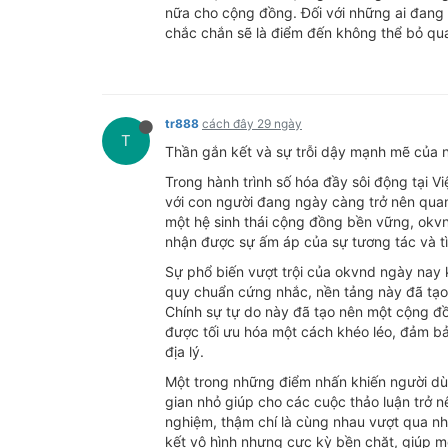
nữa cho cộng đồng. Đối với những ai đang 
chắc chắn sẽ là điểm đến không thể bỏ qua 
tr888
cách đây 29 ngày
T
Thần gắn kết và sự trỗi dậy mạnh mẽ của 
Trong hành trình số hóa đầy sôi động tại V
với con người đang ngày càng trở nên qua
một hệ sinh thái cộng đồng bền vững, okvn
nhận được sự ấm áp của sự tương tác và tì
Sự phổ biến vượt trội của okvnd ngày nay 
quy chuẩn cứng nhắc, nền tảng này đã tạo 
Chính sự tự do này đã tạo nên một cộng đồ
được tối ưu hóa một cách khéo léo, đảm bả
địa lý.
Một trong những điểm nhấn khiến người dùn
gian nhỏ giúp cho các cuộc thảo luận trở 
nghiệm, thậm chí là cùng nhau vượt qua nhữ
kết vô hình nhưng cực kỳ bền chặt, giúp m