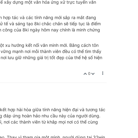
 để xây dựng một văn hóa ứng xử trực tuyến văn
 hợp tác và các tính năng mới sắp ra mắt đang
tử tế và sáng tạo 8ki chắc chắn sẽ tiếp tục là điểm
nh công của 8ki ngày hôm nay chính là minh chứng
một xu hướng kết nối văn minh mới. Bằng cách tôn
vững mạnh nơi mỗi thành viên đều có thể tìm thấy
nơi lưu giữ những giá trị tốt đẹp của thế hệ số hiện
0
ết hợp hài hòa giữa tính năng hiện đại và tương tác
ng đáp ứng hoàn hảo nhu cầu này của người dùng.
i, nơi các thành viên từ khắp mọi nơi có thể cùng
ao. Thay vì tham gia một mình, người dùng tại 32win