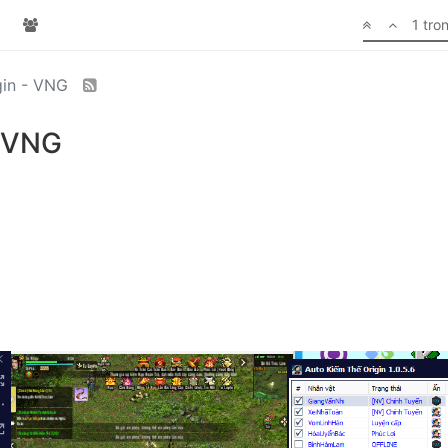
1 tro
gin - VNG
- VNG