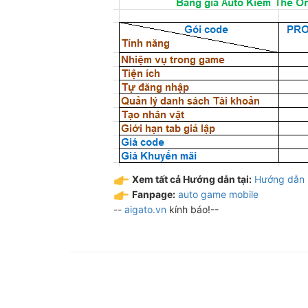
Xem tất cả Hướng dẫn tại:
Hướng dẫn
Fanpage:
auto game mobile
--
aigato.vn
kính báo!--