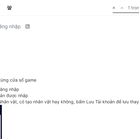
1 tro
đăng nhập
o từng cửa sổ game
đăng nhập
oản được nhập
 Nhân vật, có tạo nhân vật hay không, bấm Lưu Tài khoản để lưu thay