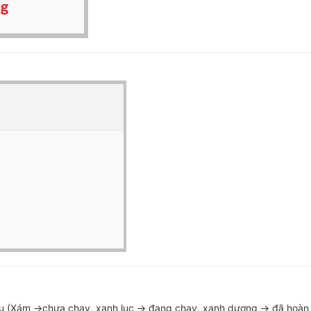
àu (Xám ->chưa chạy, xanh lục -> đang chạy, xanh dương -> đã hoàn