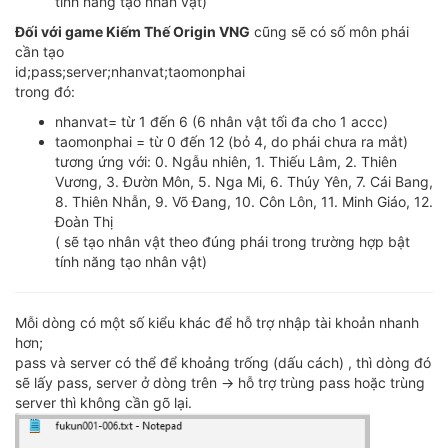
tính năng tạo nhân vật)
Đối với game Kiếm Thế Origin VNG
cũng sẽ có số môn phái
cần tạo
id;pass;server;nhanvat;taomonphai
trong đó:
nhanvat= từ 1 đến 6 (6 nhân vật tối đa cho 1 accc)
taomonphai = từ 0 đến 12 (bỏ 4, do phái chưa ra mắt)
tương ứng với: 0. Ngẫu nhiên, 1. Thiếu Lâm, 2. Thiên
Vương, 3. Đườn Môn, 5. Nga Mi, 6. Thúy Yên, 7. Cái Bang,
8. Thiên Nhẫn, 9. Võ Đang, 10. Côn Lôn, 11. Minh Giáo, 12.
Đoàn Thị
( sẽ tạo nhân vật theo đúng phái trong trường hợp bật
tính năng tạo nhân vật)
Mỗi dòng có một số kiểu khác để hỗ trợ nhập tài khoản nhanh
hơn;
pass và server có thể để khoảng trống (dấu cách) , thì dòng đó
sẽ lấy pass, server ở dòng trên -> hỗ trợ trùng pass hoặc trùng
server thì không cần gõ lại.