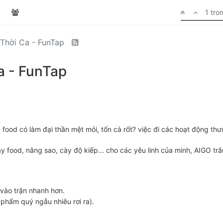
1 tro
Thời Ca - FunTap
a - FunTap
rm food có làm đại thần mệt mỏi, tốn cà rốt? việc đi các hoạt động th
food, nâng sao, cày độ kiếp... cho các yêu linh của minh, AIGO trân 
 vào trận nhanh hơn.
 phẩm quý ngẫu nhiêu rơi ra).