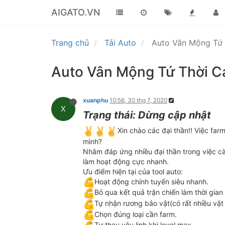
AIGATO.VN
Trang chủ
Tải Auto
Auto Vân Mộng Tứ 
Auto Vân Mộng Tứ Thời C
xuanphu
10:56, 30 thg 7, 2020
X
Trạng thái: Dừng cập nhật
️Xin chào các đại thần!! Việc fa
mình?
Nhằm đáp ứng nhiều đại thần trong việc cày 
làm hoạt động cực nhanh.
Ưu điểm hiện tại của tool auto:
Hoạt động chính tuyến siêu nhanh.
Bỏ qua kết quả trận chiến làm thời gian
Tự nhận rương bảo vật(có rất nhiều vật
Chọn đúng loại cần farm.
Tự thay yêu linh khi level max.