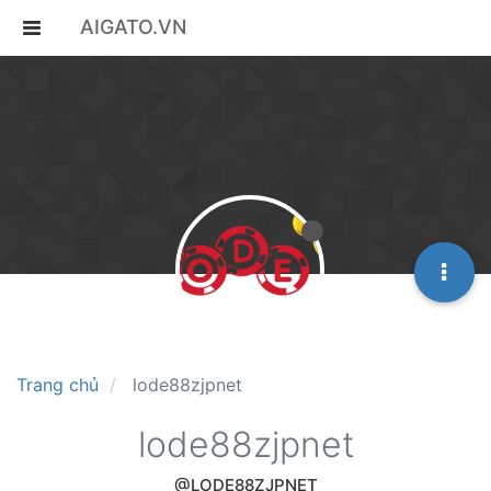
AIGATO.VN
Trang chủ
lode88zjpnet
lode88zjpnet
@LODE88ZJPNET