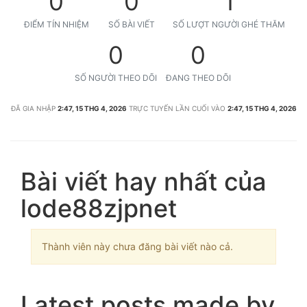
0
0
1
ĐIỂM TÍN NHIỆM
SỐ BÀI VIẾT
SỐ LƯỢT NGƯỜI GHÉ THĂM
0
0
SỐ NGƯỜI THEO DÕI
ĐANG THEO DÕI
ĐÃ GIA NHẬP
2:47, 15 THG 4, 2026
TRỰC TUYẾN LẦN CUỐI VÀO
2:47, 15 THG 4, 2026
Bài viết hay nhất của
lode88zjpnet
Thành viên này chưa đăng bài viết nào cả.
Latest posts made by