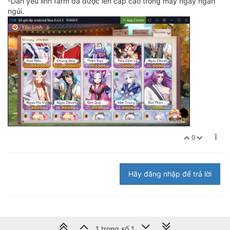
-Dàn yêu linh farm đã được lên cấp cao trong mấy ngày ngắn
ngủi.
0
Hãy đăng nhập để trả lời
1 trong số 1