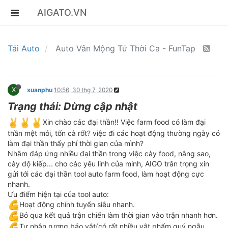
AIGATO.VN
Tải Auto
Auto Vân Mộng Tứ Thời Ca - FunTap
X
xuanphu
10:56, 30 thg 7, 2020
Trạng thái: Dừng cập nhật
️Xin chào các đại thần!! Việc farm food có làm đại
thần mệt mỏi, tốn cà rốt? việc đi các hoạt động thường ngày có
làm đại thần thấy phí thời gian của mình?
Nhằm đáp ứng nhiều đại thần trong việc cày food, nâng sao,
cày độ kiếp... cho các yêu linh của minh, AIGO trân trọng xin
gửi tới các đại thần tool auto farm food, làm hoạt động cực
nhanh.
Ưu điểm hiện tại của tool auto:
Hoạt động chính tuyến siêu nhanh.
Bỏ qua kết quả trận chiến làm thời gian vào trận nhanh hơn.
Tự nhận rương bảo vật(có rất nhiều vật phẩm quý ngẫu