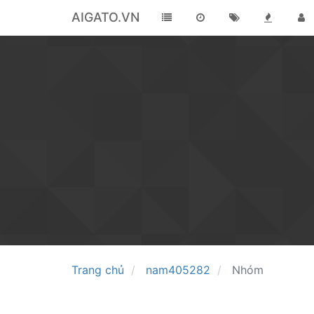
AIGATO.VN
Trang chủ
nam405282
Nhóm